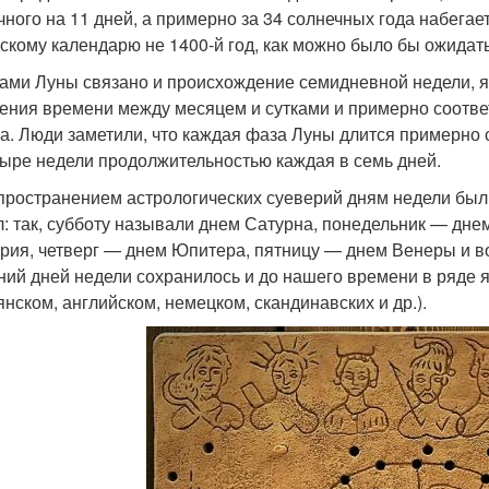
чного на 11 дней, а примерно за 34 солнечных года набегае
скому календарю не 1400-й год, как можно было бы ожидать,
ами Луны связано и происхождение семидневной недели,
ения времени между месяцем и сутками и примерно соотве
а. Люди заметили, что каждая фаза Луны длится примерно 
тыре недели продолжительностью каждая в семь дней.
пространением астрологических суеверий дням недели бы
л: так, субботу называли днем Сатурна, понедельник — дн
рия, четверг — днем Юпитера, пятницу — днем Венеры и в
ний дней недели сохранилось и до нашего времени в ряде 
янском, английском, немецком, скандинавских и др.)
.