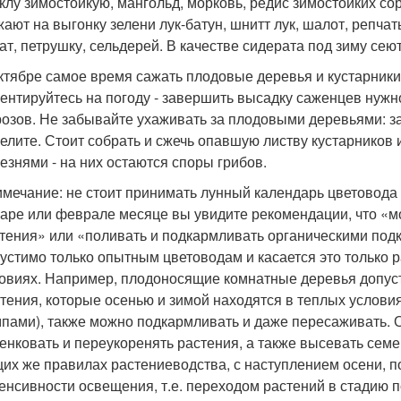
клу зимостойкую, мангольд, морковь, редис зимостойких сор
ают на выгонку зелени лук-батун, шнитт лук, шалот, репчат
ат, петрушку, сельдерей. В качестве сидерата под зиму сеют
ктябре самое время сажать плодовые деревья и кустарники
ентируйтесь на погоду - завершить высадку саженцев нужно
озов. Не забывайте ухаживать за плодовыми деревьями: з
елите. Стоит собрать и сжечь опавшую листву кустарников
езнями - на них остаются споры грибов.
мечание: не стоит принимать лунный календарь цветовода б
аре или феврале месяце вы увидите рекомендации, что «м
тения» или «поливать и подкармливать органическими подк
устимо только опытным цветоводам и касается это только 
овиях. Например, плодоносящие комнатные деревья допус
тения, которые осенью и зимой находятся в теплых условия
пами), также можно подкармливать и даже пересаживать. 
енковать и переукоренять растения, а также высевать сем
их же правилах растениеводства, с наступлением осени, 
енсивности освещения, т.е. переходом растений в стадию 