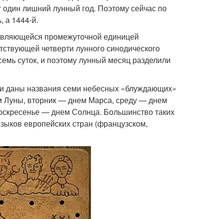
т один лишний лунный год. Поэтому сейчас по
 а 1444-й.
 являющейся промежуточной единицей
тствующей четверти лунного синодического
семь суток, и поэтому лунный месяц разделили
ли даны названия семи небесных «блуждающих»
ем Луны, вторник — днем Марса, среду — днем
оскресенье — днем Солнца. Большинство таких
языков европейских стран (французском,