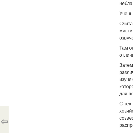
небла
Учены
Счита
мисти
озвуч
Там о
отлич
Затем
разли
изуче
котор
для п
С тех
хозяй
созве
⇦
распр