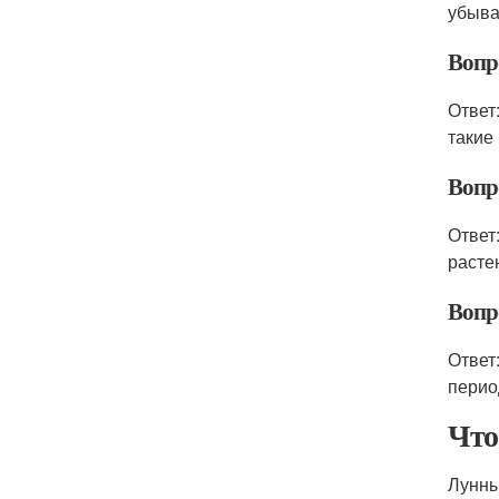
убыва
Вопр
Ответ
такие 
Вопр
Ответ
расте
Вопр
Ответ
перио
Что
Лунны