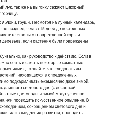
тов.
ый лук, так же на выгонку сажают цикорный
 горчицу.
: яблони, груши. Несмотря на лунный календарь,
 не позднее, чем за 15 дней до постоянных
ачистите стволы от поврежденной коры и
 и деревьев, если растения были повреждены
уквально, как руководство к действию. Если в
ожно сеять и сажать некоторые комнатные
ормениями», то знайте, что следовать им
растений, находящихся в определенных
тимо подкармливать ежемесячно даже зимой.
х длинного светового дня (с досветкой
Опытные цветоводы и зимой могут успешно
ена или проводить искусственное опыление. В
похолоданием, сокращением светового дня и
покоя или замедления развития, проводить