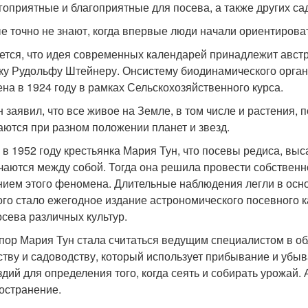
гоприятные и благоприятные для посева, а также других са
е точно не знают, когда впервые люди начали ориентирова
ется, что идея современных календарей принадлежит австр
ку Рудольфу Штейнеру. Онсистему биодинамического орган
ена в 1924 году в рамках Сельскохозяйственного курса.
н заявил, что все живое на Земле, в том числе и растения,
аются при разном положении планет и звезд.
 в 1952 году крестьянка Мария Тун, что посевы редиса, выс
чаются между собой. Тогда она решила провести собствен
нием этого феномена. Длительные наблюдения легли в осно
ого стало ежегодное издание астрономического посевного 
осева различных культур.
 пор Мария Тун стала считаться ведущим специалистом в о
ству и садоводству, который использует прибывание и убыв
здий для определения того, когда сеять и собирать урожай
остранение.