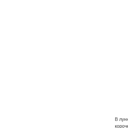
В лунн
короч