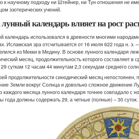
о к научному подходу ни Штейнер, ни Тун отношения не име
цом эзотерических учений.
 лунный календарь влияет на рост рас
й календарь использовался в древности многими народами
ах. Исламская эра отсчитывается от 16 июля 622 года н. э
елился из Мекки в Медину. В основе лунного календаря ле
ический месяц, продолжительность которого составляет в с
 29 суткам 12 часам 44 минутам 2,3 секундам среднего сол
оей продолжительности синодический месяц непостоянен, 
ние Земли вокруг Солнца и довольно сложное движение Лун
о каждого месяца лунного календаря точнее совпадало с 
ы года должны содержать 29, а четные (полные) – 30 суток.