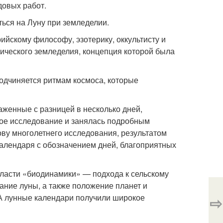
довых работ.
ться на Луну при земледелии.
ийскому философу, эзотерику, оккультисту и
ического земледелия, концепция которой была
 подчиняется ритмам космоса, которые
аженные с разницей в несколько дней,
ное исследование и занялась подробным
ву многолетнего исследования, результатом
календаря с обозначением дней, благоприятных
бласти «биодинамики» — подхода к сельскому
ание луны, а также положение планет и
. А лунные календари получили широкое
⇨