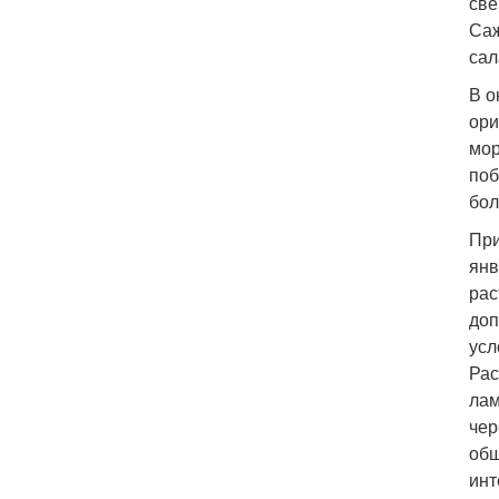
све
Саж
сал
В о
ори
мор
поб
бол
При
янв
рас
доп
усл
Рас
лам
чер
общ
инт