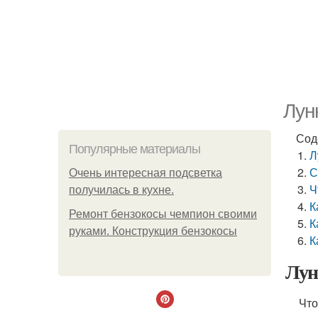
Лун
Сод
Популярные материалы
Л
С
Очень интересная подсветка
Ч
получилась в кухне.
К
Ремонт бензокосы чемпион своими
К
руками. Конструкция бензокосы
К
Лун
Что