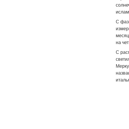
солне
ислам
С фаз
измер
месяц
на че
С рас
свети
Мерку
назва
италь