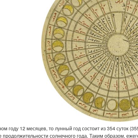
ом году 12 месяцев, то лунный год состоит из 354 суток (355 
е продолжительности солнечного года. Таким образом, еже