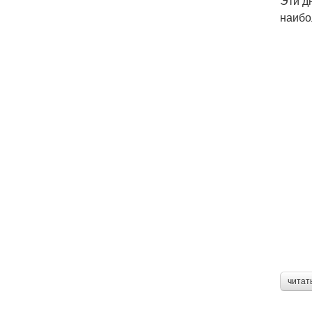
Эти д
наибо
читат