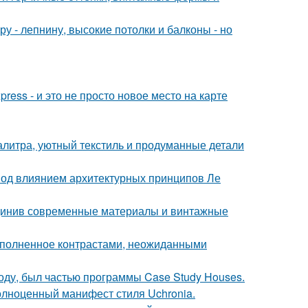
у - лепнину, высокие потолки и балконы - но
ress - и это не просто новое место на карте
алитра, уютный текстиль и продуманные детали
 под влиянием архитектурных принципов Ле
единив современные материалы и винтажные
наполненное контрастами, неожиданными
оду, был частью программы Case Study Houses.
олноценный манифест стиля Uchronia.