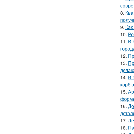
совре
8.
Ква
получ
9.
Как
10.
Ро
11.
В 
город
12.
Пр
13.
Пр
делаю
14.
В 
корбю
15.
Ар
форм
16.
До
детал
17.
Ле
18.
Па