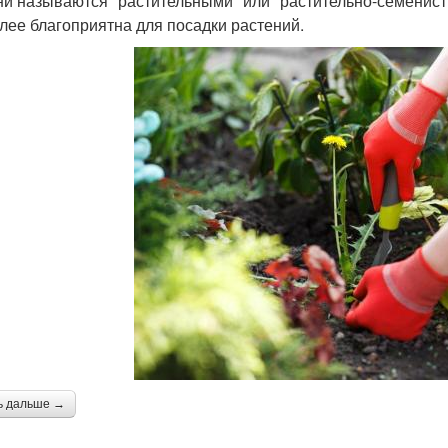
ни называются "растительными" или "растительно-семенист
лее благоприятна для посадки растений.
ь дальше →