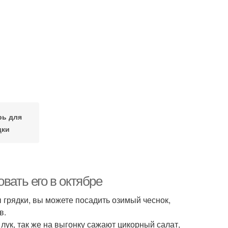
рь для
дки
вать его в октябре
ы грядки, вы можете посадить озимый чеснок,
в.
 лук, так же на выгонку сажают цикорный салат,