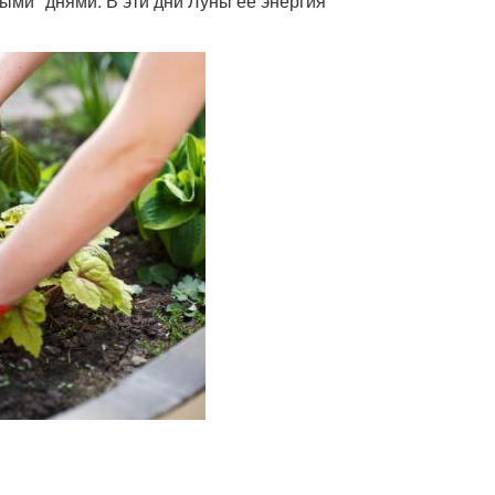
ыми" днями. В эти дни Луны ее энергия