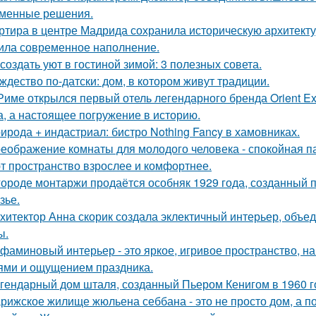
менные решения.
ртира в центре Мадрида сохранила историческую архитектур
ила современное наполнение.
 создать уют в гостиной зимой: 3 полезных совета.
ждество по-датски: дом, в котором живут традиции.
Риме открылся первый отель легендарного бренда Orient Exp
а, а настоящее погружение в историю.
ирода + индастриал: бистро Nothing Fancy в хамовниках.
еображение комнаты для молодого человека - спокойная п
т пространство взрослее и комфортнее.
городе монтаржи продаётся особняк 1929 года, созданный
зье.
хитектор Анна скорик создала эклектичный интерьер, объ
ы.
фаминовый интерьер - это яркое, игривое пространство, 
ями и ощущением праздника.
гендарный дом шталя, созданный Пьером Кенигом в 1960 г
рижское жилище жюльена себбана - это не просто дом, а п