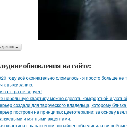
ь дальше →
ледние обновления на сайте:
020 году всё окончательно сломалось - я просто больше не 
ч к выживанию.
оя сестра не ворует!
е небольшую квартиру можно сделать комфортной и уютной,
ерьер создали для творческого владельца, которому близка
ерьер построен на принципах цветотерапии: за основу взял
ранжевыми и мятными акцентами.
ая квартира с характером: дизайнер объединила вишнёвые