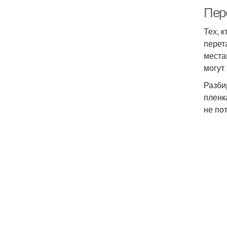
Пер
Тех, 
перет
места
могут
Разби
пленк
не по