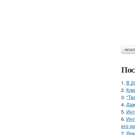
читат
Пос
1.
В 2
2.
Клю
3.
"Тв
4.
Даж
5.
Инт
6.
Инт
его о
7.
Ярк