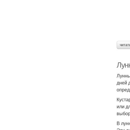
читат
Лун
Лунны
дней 
опред
Куста
или д
выбор
В лун