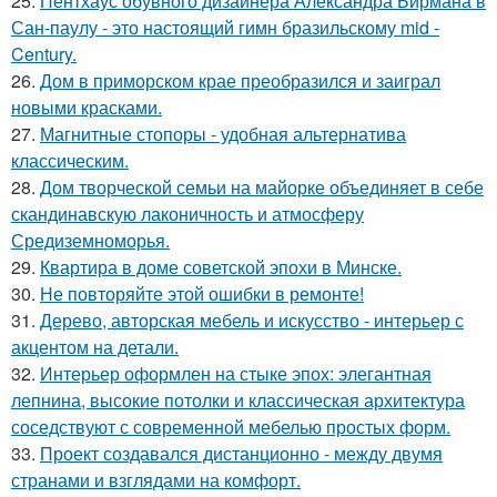
25.
Пентхаус обувного дизайнера Александра Бирмана в
Сан-паулу - это настоящий гимн бразильскому mid -
Century.
26.
Дом в приморском крае преобразился и заиграл
новыми красками.
27.
Магнитные стопоры - удобная альтернатива
классическим.
28.
Дом творческой семьи на майорке объединяет в себе
скандинавскую лаконичность и атмосферу
Средиземноморья.
29.
Квартира в доме советской эпохи в Минске.
30.
Не повторяйте этой ошибки в ремонте!
31.
Дерево, авторская мебель и искусство - интерьер с
акцентом на детали.
32.
Интерьер оформлен на стыке эпох: элегантная
лепнина, высокие потолки и классическая архитектура
соседствуют с современной мебелью простых форм.
33.
Проект создавался дистанционно - между двумя
странами и взглядами на комфорт.