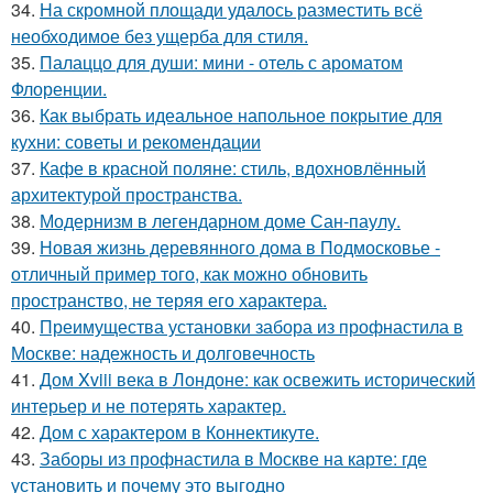
34.
На скромной площади удалось разместить всё
необходимое без ущерба для стиля.
35.
Палаццо для души: мини - отель с ароматом
Флоренции.
36.
Как выбрать идеальное напольное покрытие для
кухни: советы и рекомендации
37.
Кафе в красной поляне: стиль, вдохновлённый
архитектурой пространства.
38.
Модернизм в легендарном доме Сан-паулу.
39.
Новая жизнь деревянного дома в Подмосковье -
отличный пример того, как можно обновить
пространство, не теряя его характера.
40.
Преимущества установки забора из профнастила в
Москве: надежность и долговечность
41.
Дом Xviii века в Лондоне: как освежить исторический
интерьер и не потерять характер.
42.
Дом с характером в Коннектикуте.
43.
Заборы из профнастила в Москве на карте: где
установить и почему это выгодно