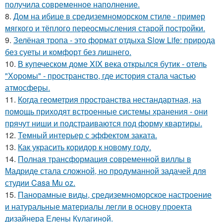
получила современное наполнение.
8.
Дом на ибице в средиземноморском стиле - пример
мягкого и тёплого переосмысления старой постройки.
9.
Зелёная тропа - это формат отдыха Slow Life: природа
без суеты и комфорт без лишнего.
10.
В купеческом доме XIX века открылся бутик - отель
"Хоромы" - пространство, где история стала частью
атмосферы.
11.
Когда геометрия пространства нестандартная, на
помощь приходят встроенные системы хранения - они
прячут ниши и подстраиваются под форму квартиры.
12.
Темный интерьер с эффектом заката.
13.
Как украсить коридор к новому году.
14.
Полная трансформация современной виллы в
Мадриде стала сложной, но продуманной задачей для
студии Casa Mu oz.
15.
Панорамные виды, средиземноморское настроение
и натуральные материалы легли в основу проекта
дизайнера Елены Кулагиной.