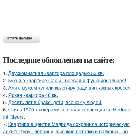
читать дальше →
Последние обновления на сайте:
1.
Двухкомнатная квартира площадью 53 кв.
2.
Кухня в квартире Сары - боевая и функциональная!
3.
Аля с мужем купили квартиру ради винтажных кресел.
4.
Яркая квартира 48 кв.
5.
Десять лет в браке, дети, всё как у людей.
6.
Стиль 1970-х и керамика: новая коллекция La Redoute
Int Rieurs.
7.
Квартира в центре Мадрида сохранила историческую
архитектуру - лепнину, высокие потолки и балконы - но