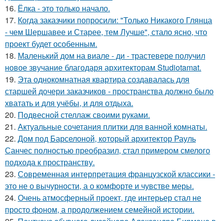
16.
Ёлка - это только начало.
17.
Когда заказчики попросили: "Только Никакого Глянца
- чем Шершавее и Старее, тем Лучше", стало ясно, что
проект будет особенным.
18.
Маленький дом на виале - ди - трастевере получил
новое звучание благодаря архитекторам Studiotamat.
19.
Эта однокомнатная квартира создавалась для
старшей дочери заказчиков - пространства должно было
хватать и для учёбы, и для отдыха.
20.
Подвесной стеллаж своими руками.
21.
Актуальные сочетания плитки для ванной комнаты.
22.
Дом под Барселоной, который архитектор Рауль
Санчес полностью преобразил, стал примером смелого
подхода к пространству.
23.
Современная интерпретация французской классики -
это не о вычурности, а о комфорте и чувстве меры.
24.
Очень атмосферный проект, где интерьер стал не
просто фоном, а продолжением семейной истории.