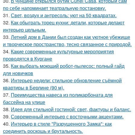
30.
В чунцине открылся бутик Curiel Casa, который сам
по себе напоминает театральную постановку.
31.
Свет, воздух и антресоль: уют на 50 квадратах.
32.
Как обыграть торец кухни: детали, которые делают
интерьер цельным.
33.
Летний дом в Дании был создан как уютное убежище
и творческое пространство, тесно связанное с природой.
34.
Какие современные культурные мероприятия
проводятся в Кургане
35.
Как выбрать моющий робот-пылесос: полный гайд
для новичков
36.
Интерьер недели: стильное обновление съёмной
квартиры в Берлине (90 м).
37.
Преимущества навеса из поликарбоната для
бассейна на улице
38.
Идея для стильной гостиной: свет, фактуры и баланс.
39.
Современный интерьер с восточными акцентами.
40.
Интерьер в стиле "Разрушенного Замка": как
соединить роскошь и брутальность.