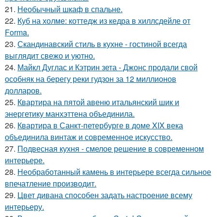
21.
Необычный шкаф в спальне.
22.
Куб на холме: коттедж из кедра в хиллсдейле от
Forma.
23.
Скандинавский стиль в кухне - гостиной всегда
выглядит свежо и уютно.
24.
Майкл Дуглас и Кэтрин зета - Джонс продали свой
особняк на берегу реки гудзон за 12 миллионов
долларов.
25.
Квартира на пятой авеню итальянский шик и
энергетику манхэттена объединила.
26.
Квартира в Санкт-петербурге в доме XIX века
объединила винтаж и современное искусство.
27.
Подвесная кухня - смелое решение в современном
интерьере.
28.
Необработанный камень в интерьере всегда сильное
впечатление производит.
29.
Цвет дивана способен задать настроение всему
интерьеру.