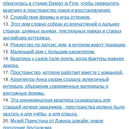
обратилась в студию Design is Fine, чтобы превратить
квартиру в пространство покоя и восстановления.
12.
Спокойствие формы и игра оттенков.
13.
Этот дом словно собран из впечатлений о дальних
странах, шумных рынках, текстильных лавках и старых
английских коттеджах.
14.
Рождество по-датски: дом, в котором живут традиции.
15.
Маленький дом с большим характером.
16.
Квартира у садов пале-рояль: когда фактуры важнее
декора.
17.
Пространство, которое работает вместе с командой.
18.
Архитектор Анна скорик создала эклектичный
интерьер, объединив современные материалы и
винтажные формы.
19.
Эта однокомнатная квартира создавалась для
старшей дочери заказчиков - пространства должно было
хватать и для учёбы, и для отдыха.
20.
Музей Принстона от Дэвида аджайе: новое
прочтение брутализма.