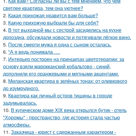
1.
Как вам? Согласны ли вы с тем мнением, что чем
светлее квартира, тем она уютнее?
2.
Какая прихожая нравится вам больше?
3.
Какую прихожую выбрали бы для себя?
4.
В тот выходной мы с сестрой засиделись на кухне
допоздна, обсуждали новости и потягивали лёгкое вино.
5.
После смерти мужа я одна с сыном осталась.
6.
"А я ведь понимала ….
7.
Интерьер построен на принципах цветотерапии: за
основу взяли марокканский кобальтово - синий,
дополнили его оранжевыми и мятными акцентами.
8.
Миланская квартира в зелёных тонах: от оливкового
до изумрудного.
9.
Квартира как личный остров тишины в городе
задумывалась.
10.
В купеческом доме XIX века открылся бутик - отель
"Хоромы" - пространство, где история стала частью
атмосферы.
11.
Заказчица - юрист с сдержанным характером -