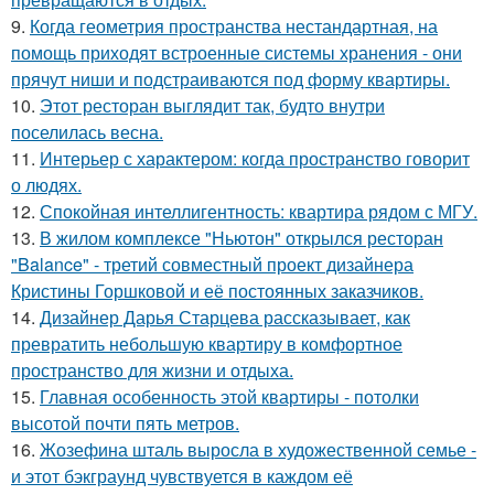
9.
Когда геометрия пространства нестандартная, на
помощь приходят встроенные системы хранения - они
прячут ниши и подстраиваются под форму квартиры.
10.
Этот ресторан выглядит так, будто внутри
поселилась весна.
11.
Интерьер с характером: когда пространство говорит
о людях.
12.
Спокойная интеллигентность: квартира рядом с МГУ.
13.
В жилом комплексе "Ньютон" открылся ресторан
"Balance" - третий совместный проект дизайнера
Кристины Горшковой и её постоянных заказчиков.
14.
Дизайнер Дарья Старцева рассказывает, как
превратить небольшую квартиру в комфортное
пространство для жизни и отдыха.
15.
Главная особенность этой квартиры - потолки
высотой почти пять метров.
16.
Жозефина шталь выросла в художественной семье -
и этот бэкграунд чувствуется в каждом её