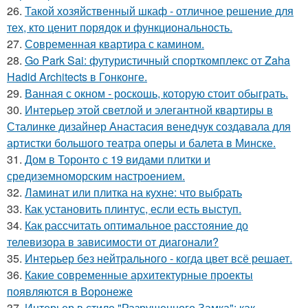
26.
Такой хозяйственный шкаф - отличное решение для
тех, кто ценит порядок и функциональность.
27.
Современная квартира с камином.
28.
Go Park Sai: футуристичный спорткомплекс от Zaha
Hadid Architects в Гонконге.
29.
Ванная с окном - роскошь, которую стоит обыграть.
30.
Интерьер этой светлой и элегантной квартиры в
Сталинке дизайнер Анастасия венедчук создавала для
артистки большого театра оперы и балета в Минске.
31.
Дом в Торонто с 19 видами плитки и
средиземноморским настроением.
32.
Ламинат или плитка на кухне: что выбрать
33.
Как установить плинтус, если есть выступ.
34.
Как рассчитать оптимальное расстояние до
телевизора в зависимости от диагонали?
35.
Интерьер без нейтрального - когда цвет всё решает.
36.
Какие современные архитектурные проекты
появляются в Воронеже
37.
Интерьер в стиле "Разрушенного Замка": как