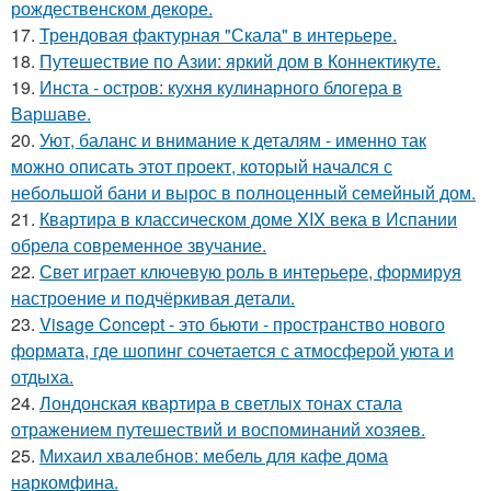
рождественском декоре.
17.
Трендовая фактурная "Скала" в интерьере.
18.
Путешествие по Азии: яркий дом в Коннектикуте.
19.
Инста - остров: кухня кулинарного блогера в
Варшаве.
20.
Уют, баланс и внимание к деталям - именно так
можно описать этот проект, который начался с
небольшой бани и вырос в полноценный семейный дом.
21.
Квартира в классическом доме XIX века в Испании
обрела современное звучание.
22.
Свет играет ключевую роль в интерьере, формируя
настроение и подчёркивая детали.
23.
Visage Concept - это бьюти - пространство нового
формата, где шопинг сочетается с атмосферой уюта и
отдыха.
24.
Лондонская квартира в светлых тонах стала
отражением путешествий и воспоминаний хозяев.
25.
Михаил хвалебнов: мебель для кафе дома
наркомфина.