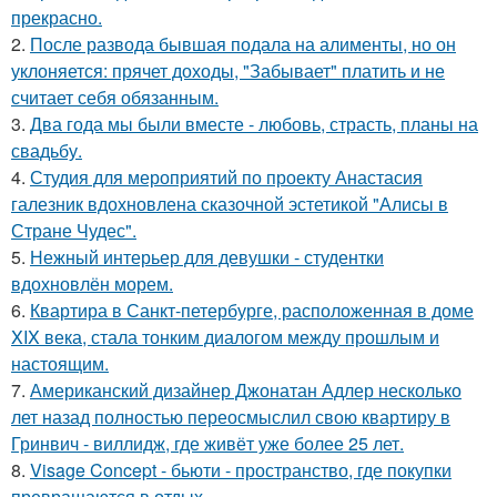
прекрасно.
2.
После развода бывшая подала на алименты, но он
уклоняется: прячет доходы, "Забывает" платить и не
считает себя обязанным.
3.
Два года мы были вместе - любовь, страсть, планы на
свадьбу.
4.
Студия для мероприятий по проекту Анастасия
галезник вдохновлена сказочной эстетикой "Алисы в
Стране Чудес".
5.
Нежный интерьер для девушки - студентки
вдохновлён морем.
6.
Квартира в Санкт-петербурге, расположенная в доме
XIX века, стала тонким диалогом между прошлым и
настоящим.
7.
Американский дизайнер Джонатан Адлер несколько
лет назад полностью переосмыслил свою квартиру в
Гринвич - виллидж, где живёт уже более 25 лет.
8.
Visage Concept - бьюти - пространство, где покупки
превращаются в отдых.