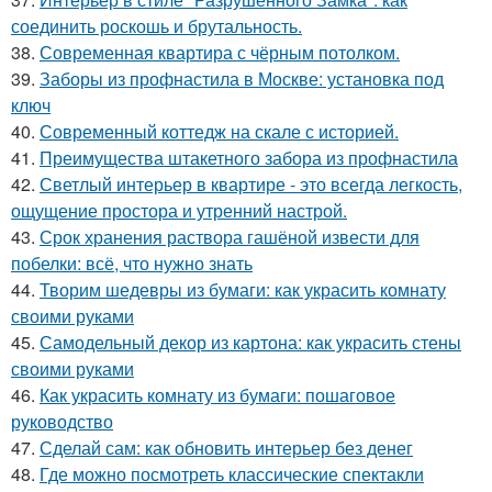
соединить роскошь и брутальность.
38.
Современная квартира с чёрным потолком.
39.
Заборы из профнастила в Москве: установка под
ключ
40.
Современный коттедж на скале с историей.
41.
Преимущества штакетного забора из профнастила
42.
Светлый интерьер в квартире - это всегда легкость,
ощущение простора и утренний настрой.
43.
Срок хранения раствора гашёной извести для
побелки: всё, что нужно знать
44.
Творим шедевры из бумаги: как украсить комнату
своими руками
45.
Самодельный декор из картона: как украсить стены
своими руками
46.
Как украсить комнату из бумаги: пошаговое
руководство
47.
Сделай сам: как обновить интерьер без денег
48.
Где можно посмотреть классические спектакли