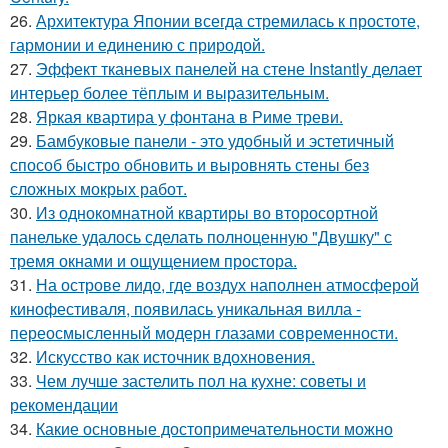
26.
Архитектура Японии всегда стремилась к простоте,
гармонии и единению с природой.
27.
Эффект тканевых панелей на стене Instantly делает
интерьер более тёплым и выразительным.
28.
Яркая квартира у фонтана в Риме треви.
29.
Бамбуковые панели - это удобный и эстетичный
способ быстро обновить и выровнять стены без
сложных мокрых работ.
30.
Из однокомнатной квартиры во второсортной
панельке удалось сделать полноценную "Двушку" с
тремя окнами и ощущением простора.
31.
На острове лидо, где воздух наполнен атмосферой
кинофестиваля, появилась уникальная вилла -
переосмысленный модерн глазами современности.
32.
Искусство как источник вдохновения.
33.
Чем лучше застелить пол на кухне: советы и
рекомендации
34.
Какие основные достопримечательности можно