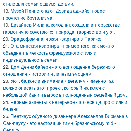
стиле для семьи с двумя детьми.
18.
Музей Принстона от Дэвида аджайе: новое
прочтение брутализма.
19.
Дизайнер Милана колодник создала интерьер, где
гармонично сочетаются природа, творчество и уют.
20.
Эра дофамина: яркая квартира в Париже.
21.
Эта минская квартира - пример того, как можно
объединить легкость французского стиля и
индивидуальность семьи.
22.
Дом Дениз байерн - это воплощение бережного
отношения к истории и личным эмоциям.
23.
Уют, баланс и внимание к деталям - именно так
можно описать этот проект, который начался с
небольшой бани и вырос в полноценный семейный дом.
24.
Черные акценты в интерьере - это всегда про стиль и
баланс.
25.
Пентхаус обувного дизайнера Александра Бирмана в
Сан-паулу - это настоящий гимн бразильскому mid -
Century.