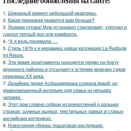
Последние обновления на сайте:
1.
Шикарный ремонт небольшой квартиры.
2.
Какая прихожая нравится вам больше?
3.
Лоджия готова! Муж установил стеклопакет, утеплил и
сделал теплый пол для комфорта.
4.
"А я ведь понимала ….
5.
Стиль 1970-х и керамика: новая коллекция La Redoute
Int Rieurs.
6.
Эти яркие апартаменты находятся прямо на борту
круизного лайнера и отсылают к эстетике морских судов
середины XX века.
7.
Дизайнер лилия Асфандиярова создала яркий, но
уравновешенный интерьер для семьи из четырёх
человек.
8.
Этот дом словно собран из впечатлений о дальних
странах, шумных рынках, текстильных лавках и старых
английских коттеджах.
9.
Новогодняя уборка: пошаговая инструкция.