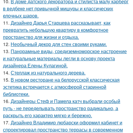
10.
В доме датского декоратора и стилиста малу карберг
в ведбеке нет привычной мишуры и классических
елочных шаров.
11.
Дизайнер Дарья Старцева рассказывает, как
превратить небольшую квартиру в комфортное
пространство для жизни и отдыха.
12.
Необычный декор для стен своими руками.
13.
Панорамные виды, средиземноморское настроение
и натуральные материалы легли в основу проекта
дизайнера Елены Кулагиной.
14.
Стеллаж из натурального дерева.
15.
В новом ресторане на белорусской классическая
эстетика встречается с атмосферой старинной
библиотеки.
16.
Дизайнеры Стеф и Памела катч выбрали особый
путь - не переделывать пространство радикально, а
раскрыть его характер мягко и бережно.
17.
Дизайнер Владимир любарски оформил кабинет и
спроектировал пространство террасы в современном