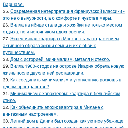
Варшаве.
25.
Современная интерпретация французской классики -
это не о вычурности, а о комфорте и чувстве меры.
26.
Вилла на ибице стала для хозяйки не только местом
отдыха, но и источником вдохновения.
27.
Эклектичная квартира в Москве стала отражением
активного образа жизни семьи и их любви к
путешествиям.
28.
Дом с историей: минимализм, металл и стекло.
29.
Вилла 1960-х годов на острове Икария обрела новую
жизнь после двухлетней реставрации.
30.
Как соединить минимализм и утонченную роскошь в
одном пространстве?
31.
Минимализм с характером: квартира в бельгийском
стиле.
32.
Как объединить эпохи: квартира в Милане с
винтажным настроением.
33.
Летний дом в Дании был создан как уютное убежище
и творческое пространство, тесно связанное с природой.