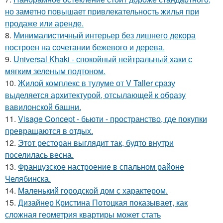
но заметно повышает привлекательность жилья при
продаже или аренде.
8.
Минималистичный интерьер без лишнего декора
построен на сочетании бежевого и дерева.
9.
Universal Khaki - спокойный нейтральный хаки с
мягким зеленым подтоном.
10.
Жилой комплекс в тулуме от V Taller сразу
выделяется архитектурой, отсылающей к образу
вавилонской башни.
11.
Visage Concept - бьюти - пространство, где покупки
превращаются в отдых.
12.
Этот ресторан выглядит так, будто внутри
поселилась весна.
13.
Французское настроение в спальном районе
Челябинска.
14.
Маленький городской дом с характером.
15.
Дизайнер Кристина Потоцкая показывает, как
сложная геометрия квартиры может стать