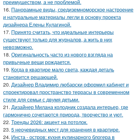
преимуществом, а не проблемой.
16.
Панорамные виды, средиземноморское настроение
и натуральные материалы легли в основу проекта
дизайнера Елены Кулагиной.
17.
Принято считать, что идеальные интерьеры
существуют только для журналов, а жить в них
невозможно.
18.
Оригинальность часто из нового взгляда на
привычные вещи рождается.
19.
Когда в квартире мало света, каждая деталь
становится решающей.
20.
Дизайнер Владимир любарски оформил кабинет и
спроектировал пространство террасы в современном
стиле для семьи с двумя детьми.
21.
Дизайнер Милана колодник создала интерьер, где
гармонично сочетаются природа, творчество и уют.
22.
Тренды 2026: акцент на потолок.
23.
5 неочевидных мест для хранения в квартире.
24.
Инста - остров: кухня кулинарного блогера в