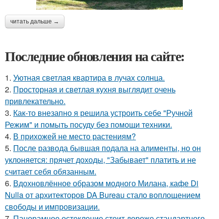
читать дальше →
Последние обновления на сайте:
1.
Уютная светлая квартира в лучах солнца.
2.
Просторная и светлая кухня выглядит очень
привлекательно.
3.
Как-то внезапно я решила устроить себе "Ручной
Режим" и помыть посуду без помощи техники.
4.
В прихожей не место растениям?
5.
После развода бывшая подала на алименты, но он
уклоняется: прячет доходы, "Забывает" платить и не
считает себя обязанным.
6.
Вдохновлённое образом модного Милана, кафе Di
Nulla от архитекторов DA Bureau стало воплощением
свободы и импровизации.
7.
Панорамное остекление стоит дороже стандартного,