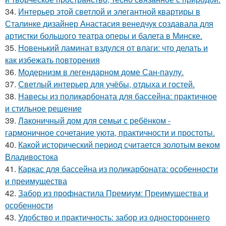
34.
Интерьер этой светлой и элегантной квартиры в
Сталинке дизайнер Анастасия венедчук создавала для
артистки большого театра оперы и балета в Минске.
35.
Новенький ламинат вздулся от влаги: что делать и
как избежать повторения
36.
Модернизм в легендарном доме Сан-паулу.
37.
Светлый интерьер для учёбы, отдыха и гостей.
38.
Навесы из поликарбоната для бассейна: практичное
и стильное решение
39.
Лаконичный дом для семьи с ребёнком -
гармоничное сочетание уюта, практичности и простоты.
40.
Какой исторический период считается золотым веком
Владивостока
41.
Каркас для бассейна из поликарбоната: особенности
и преимущества
42.
Забор из профнастила Премиум: Преимущества и
особенности
43.
Удобство и практичность: забор из одностороннего