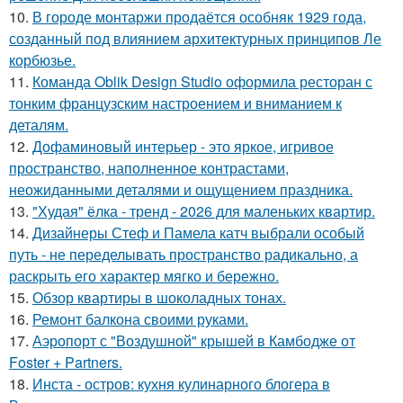
10.
В городе монтаржи продаётся особняк 1929 года,
созданный под влиянием архитектурных принципов Ле
корбюзье.
11.
Команда Oblik Design Studio оформила ресторан с
тонким французским настроением и вниманием к
деталям.
12.
Дофаминовый интерьер - это яркое, игривое
пространство, наполненное контрастами,
неожиданными деталями и ощущением праздника.
13.
"Худая" ёлка - тренд - 2026 для маленьких квартир.
14.
Дизайнеры Стеф и Памела катч выбрали особый
путь - не переделывать пространство радикально, а
раскрыть его характер мягко и бережно.
15.
Обзор квартиры в шоколадных тонах.
16.
Ремонт балкона своими руками.
17.
Аэропорт с "Воздушной" крышей в Камбодже от
Foster + Partners.
18.
Инста - остров: кухня кулинарного блогера в