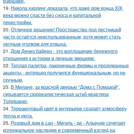
Варшаве.
19.
Никола хардинг доказала, что даже дом конца XIX
века можно спасти без сноса и капитальной
перестройки.
20.
Отличное решение! Пространство под лестницей
часто остаётся неиспользованным, хотя может стать
уютным уголком для отдыха.
21.
Дом Дениз байерн - это воплощение бережного
отношения к истории и личным эмоциям.
22.
Теплая палитра, лаконичные формы и продуманные
акценты - интерьер получился функциональным, но не
скучным.
23.
В Милане, за красной дверью "Дома с Помадой",
скрывается сюрреалистическая штаб-квартира
Toiletpaper.
24.
Терракотовый цвет в интерьере создаёт атмосферу
тепла и уюта.
25.
Розовый дом в сан - Мигель - де - Альенде сочетает
колониальное наследие и современный взгляд на