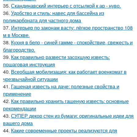
35.
Скандинавский интерьер с отсылкой к ар - нуво.
36.
Удобство и стиль: навес для бассейна из
поликарбоната для частного дома
37.
Интерьер по законам васту: лёгкое пространство 108
м в Москве.
38.
Кухня в бело - синей гамме - спокойствие, свежесть и
благородство.
39.
Как правильно развести засохшую известь:
пошаговая инструкция
40.
Всеобщая мобилизация: как работает военкомат в
чрезвычайной ситуации
41.
Гашеная известь на даче: полезные свойства и
применение
42.
Как правильно хранить гашеную известь: основные
рекомендации
43.
СУПЕР декор стен из бумаги: оригинальные идеи для
вашего дома
44.
Какие современные проекты реализуются для