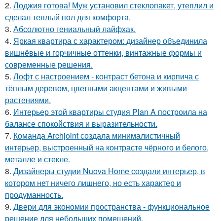
2.
Лоджия готова! Муж установил стеклопакет, утеплил и
сделал теплый пол для комфорта.
3.
Абсолютно гениальный лайфхак.
4.
Яркая квартира с характером: дизайнер объединила
вишнёвые и горчичные оттенки, винтажные формы и
современные решения.
5.
Лофт с настроением - контраст бетона и кирпича с
тёплым деревом, цветными акцентами и живыми
растениями.
6.
Интерьер этой квартиры студия Plan A построила на
балансе спокойствия и выразительности.
7.
Команда Archjoint создала минималистичный
интерьер, выстроенный на контрасте чёрного и белого,
металле и стекле.
8.
Дизайнеры студии Nuova Home создали интерьер, в
котором нет ничего лишнего, но есть характер и
продуманность.
9.
Двери для экономии пространства - функциональное
решение для небольших помещений.