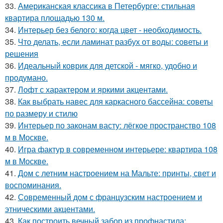
33.
Американская классика в Петербурге: стильная
квартира площадью 130 м.
34.
Интерьер без белого: когда цвет - необходимость.
35.
Что делать, если ламинат разбух от воды: советы и
решения
36.
Идеальный коврик для детской - мягко, удобно и
продумано.
37.
Лофт с характером и яркими акцентами.
38.
Как выбрать навес для каркасного бассейна: советы
по размеру и стилю
39.
Интерьер по законам васту: лёгкое пространство 108
м в Москве.
40.
Игра фактур в современном интерьере: квартира 108
м в Москве.
41.
Дом с летним настроением на Мальте: принты, свет и
воспоминания.
42.
Современный дом с французским настроением и
этническими акцентами.
43.
Как построить вечный забор из профнастила: