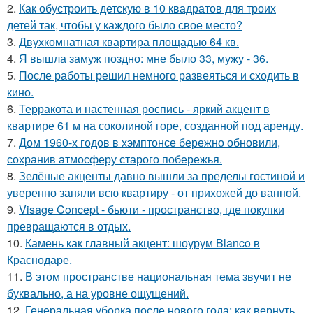
2.
Как обустроить детскую в 10 квадратов для троих
детей так, чтобы у каждого было свое место?
3.
Двухкомнатная квартира площадью 64 кв.
4.
Я вышла замуж поздно: мне было 33, мужу - 36.
5.
После работы решил немного развеяться и сходить в
кино.
6.
Терракота и настенная роспись - яркий акцент в
квартире 61 м на соколиной горе, созданной под аренду.
7.
Дом 1960-х годов в хэмптонсе бережно обновили,
сохранив атмосферу старого побережья.
8.
Зелёные акценты давно вышли за пределы гостиной и
уверенно заняли всю квартиру - от прихожей до ванной.
9.
Visage Concept - бьюти - пространство, где покупки
превращаются в отдых.
10.
Камень как главный акцент: шоурум Blanco в
Краснодаре.
11.
В этом пространстве национальная тема звучит не
буквально, а на уровне ощущений.
12.
Генеральная уборка после нового года: как вернуть