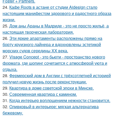
Foster + Partners.
24.
Кафе Roots в астане от студии Aidesign стало
настоящим манифестом здорового и радостного образа
жизни.
25.
Дом аны Араны в Мадриде - это не просто жильё, а
настоящая творческая лаборатория.
26.
Эти яркие апартаменты расположены прямо на
борту круизного лайнера и вдохновлены эстетикой
морских судов середины XX века.
27.
Visage Concept - это бьюти - пространство нового
формата, где шопинг сочетается с атмосферой уюта и
отдыха.
28.
Фермерский дом в Англии с трёхсотлетней историей
получил новую жизнь после реконструкции.
29.
Квартира в доме советской эпохи в Минске.
30.
Современная квартира с камином.
31.
Когда интерьер воплощением нежности становится.
32.
Оливковый в интерьере: мягкая альтернатива
бежевому.