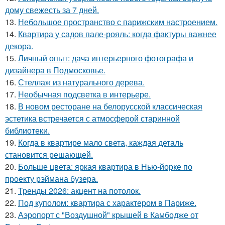
дому свежесть за 7 дней.
13.
Небольшое пространство с парижским настроением.
14.
Квартира у садов пале-рояль: когда фактуры важнее
декора.
15.
Личный опыт: дача интерьерного фотографа и
дизайнера в Подмосковье.
16.
Стеллаж из натурального дерева.
17.
Необычная подсветка в интерьере.
18.
В новом ресторане на белорусской классическая
эстетика встречается с атмосферой старинной
библиотеки.
19.
Когда в квартире мало света, каждая деталь
становится решающей.
20.
Больше цвета: яркая квартира в Нью-йорке по
проекту рэймана бузера.
21.
Тренды 2026: акцент на потолок.
22.
Под куполом: квартира с характером в Париже.
23.
Аэропорт с "Воздушной" крышей в Камбодже от