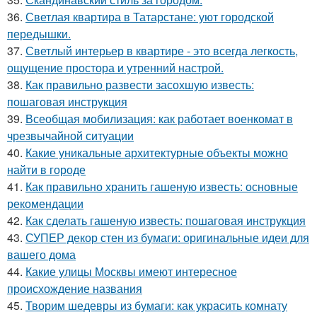
36.
Светлая квартира в Татарстане: уют городской
передышки.
37.
Светлый интерьер в квартире - это всегда легкость,
ощущение простора и утренний настрой.
38.
Как правильно развести засохшую известь:
пошаговая инструкция
39.
Всеобщая мобилизация: как работает военкомат в
чрезвычайной ситуации
40.
Какие уникальные архитектурные объекты можно
найти в городе
41.
Как правильно хранить гашеную известь: основные
рекомендации
42.
Как сделать гашеную известь: пошаговая инструкция
43.
СУПЕР декор стен из бумаги: оригинальные идеи для
вашего дома
44.
Какие улицы Москвы имеют интересное
происхождение названия
45.
Творим шедевры из бумаги: как украсить комнату