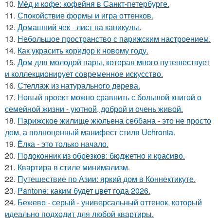
10.
Мёд и кофе: кофейня в Санкт-петербурге.
11.
Спокойствие формы и игра оттенков.
12.
Домашний чек - лист на каникулы.
13.
Небольшое пространство с парижским настроением.
14.
Как украсить коридор к новому году.
15.
Дом для молодой пары, которая много путешествует
и коллекционирует современное искусство.
16.
Стеллаж из натурального дерева.
17.
Новый проект можно сравнить с большой книгой о
семейной жизни - уютной, доброй и очень живой.
18.
Парижское жилище жюльена себбана - это не просто
дом, а полноценный манифест стиля Uchronia.
19.
Ёлка - это только начало.
20.
Подоконник из обрезков: бюджетно и красиво.
21.
Квартира в стиле минимализм.
22.
Путешествие по Азии: яркий дом в Коннектикуте.
23.
Pantone: каким будет цвет года 2026.
24.
Бежево - серый - универсальный оттенок, который
идеально подходит для любой квартиры.