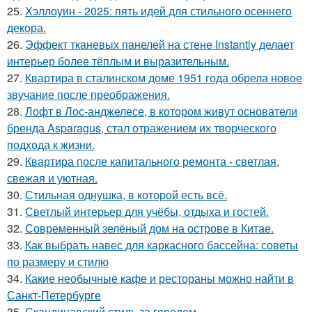
25.
Хэллоуин - 2025: пять идей для стильного осеннего
декора.
26.
Эффект тканевых панелей на стене Instantly делает
интерьер более тёплым и выразительным.
27.
Квартира в сталинском доме 1951 года обрела новое
звучание после преображения.
28.
Лофт в Лос-анджелесе, в котором живут основатели
бренда Asparagus, стал отражением их творческого
подхода к жизни.
29.
Квартира после капитального ремонта - светлая,
свежая и уютная.
30.
Стильная однушка, в которой есть всё.
31.
Светлый интерьер для учёбы, отдыха и гостей.
32.
Современный зелёный дом на острове в Китае.
33.
Как выбрать навес для каркасного бассейна: советы
по размеру и стилю
34.
Какие необычные кафе и рестораны можно найти в
Санкт-Петербурге
35.
Скандинавский стиль за городом.