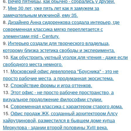
6.
Вечер пятницы, как обычно - собрались у друзей.
7.
Мне 30 лет, уже пять лет как я замужем за
замечательным мужчиной, ему 35.
8.
Дизайнер Анна сидоренкова создала интерьер, где
современная классика мягко переплетается с
элементами mid - Century.
9.
Интерьер создали для творческого владельца,
которому близка эстетика свободы и эксперимента.
10.
Как обустроить уютный уголок для чтения - даже если
свободного места немного.
11.
Московский офис девелопера "Брусника" - это не
просто рабочие места, а продуманная экосистема.
12.
Спокойствие формы и игра оттенков.
13.
Этот офис - не просто рабочее пространство, а
визуальное продолжение философии студии.
14.
Современная классика с характером старого дома.
15.
Офис продаж ЖК, созданный архитектором Алсу
хайрутдиновой, разместился в бывшем доме купца
Меркулова - здании второй половины Xviii века.