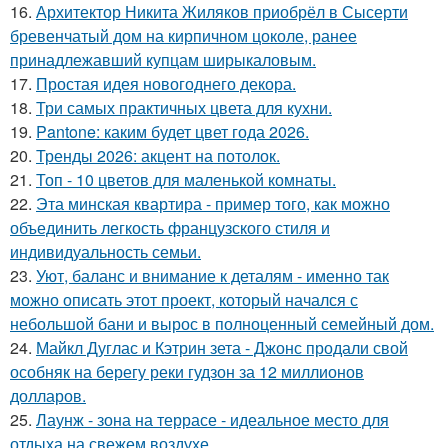
16.
Архитектор Никита Жиляков приобрёл в Сысерти
бревенчатый дом на кирпичном цоколе, ранее
принадлежавший купцам ширыкаловым.
17.
Простая идея новогоднего декора.
18.
Три самых практичных цвета для кухни.
19.
Pantone: каким будет цвет года 2026.
20.
Тренды 2026: акцент на потолок.
21.
Топ - 10 цветов для маленькой комнаты.
22.
Эта минская квартира - пример того, как можно
объединить легкость французского стиля и
индивидуальность семьи.
23.
Уют, баланс и внимание к деталям - именно так
можно описать этот проект, который начался с
небольшой бани и вырос в полноценный семейный дом.
24.
Майкл Дуглас и Кэтрин зета - Джонс продали свой
особняк на берегу реки гудзон за 12 миллионов
долларов.
25.
Лаунж - зона на террасе - идеальное место для
отдыха на свежем воздухе.