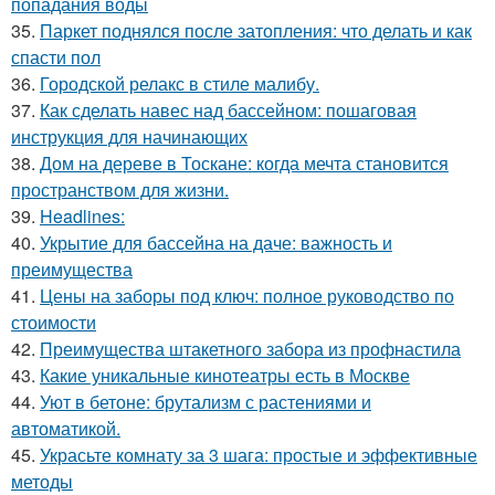
попадания воды
35.
Паркет поднялся после затопления: что делать и как
спасти пол
36.
Городской релакс в стиле малибу.
37.
Как сделать навес над бассейном: пошаговая
инструкция для начинающих
38.
Дом на дереве в Тоскане: когда мечта становится
пространством для жизни.
39.
Headlines:
40.
Укрытие для бассейна на даче: важность и
преимущества
41.
Цены на заборы под ключ: полное руководство по
стоимости
42.
Преимущества штакетного забора из профнастила
43.
Какие уникальные кинотеатры есть в Москве
44.
Уют в бетоне: брутализм с растениями и
автоматикой.
45.
Украсьте комнату за 3 шага: простые и эффективные
методы