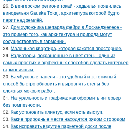
26.
В венгерском регионе токай - хедьялья появилась
винодельня Sauska Tokaj, архитектура которой будто
парит над землёй.
27.
Дом художника шепарда фейри в Лос-анджелесе -
это пример того, как архитектура и природа могут
сосуществовать в гармонии.
28.
Маленькая квартира, которая кажется просторнее.
29.
Радиаторы, покрашенные в цвет стен, - один из
самых простых и эффектных способов сделать интерьер
гармоничным.
30.
Бамбуковые панели - это удобный и эстетичный
способ быстро обновить и выровнять стены без
сложных мокрых работ.
31.
Натуральность и графика: как оформить интерьер
без помпезности.
32.
Как установить плинтус, если есть выступ.
33.
Какие природные места находятся рядом с городом
34.
Как исправить вздутие паркетной доски после