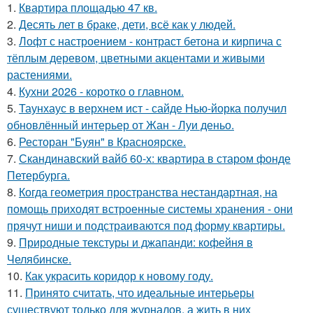
1.
Квартира площадью 47 кв.
2.
Десять лет в браке, дети, всё как у людей.
3.
Лофт с настроением - контраст бетона и кирпича с
тёплым деревом, цветными акцентами и живыми
растениями.
4.
Кухни 2026 - коротко о главном.
5.
Таунхаус в верхнем ист - сайде Нью-йорка получил
обновлённый интерьер от Жан - Луи деньо.
6.
Ресторан "Буян" в Красноярске.
7.
Скандинавский вайб 60-х: квартира в старом фонде
Петербурга.
8.
Когда геометрия пространства нестандартная, на
помощь приходят встроенные системы хранения - они
прячут ниши и подстраиваются под форму квартиры.
9.
Природные текстуры и джапанди: кофейня в
Челябинске.
10.
Как украсить коридор к новому году.
11.
Принято считать, что идеальные интерьеры
существуют только для журналов, а жить в них