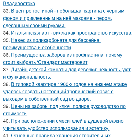
Владивостока
33.
В центре гостиной - небольшая картина с чёрным
фоном и приклеенным на неё макраме - пером,
сделанным своими руками.
34.
Итальянская арт - вилла как пространство искусства.
35.
Навес из поликарбоната для бассейна:
преимущества и особенности
36.
Преимущества заборов из профнастила: почему
стоит выбрать 'Стандарт мастеровит
37.
Дизайн детской комнаты для девочки: нежность, уют
и функциональность.
38.
В типовой квартире 1960-х годов на нижнем этаже
удалось создать настоящий тропический оазис с
выходом в собственный сад во дворе.
39.
Цены на заборы под ключ: полное руководство по
стоимости
40.
При расположении смесителей в душевой важно
учитывать удобство использования и эстетику.
41.
Основные правила хранения строительных