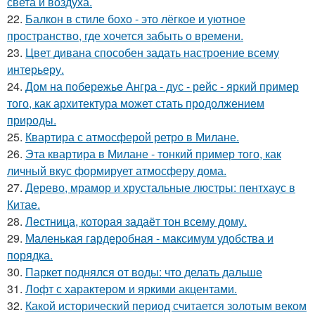
света и воздуха.
22.
Балкон в стиле бохо - это лёгкое и уютное
пространство, где хочется забыть о времени.
23.
Цвет дивана способен задать настроение всему
интерьеру.
24.
Дом на побережье Ангра - дус - рейс - яркий пример
того, как архитектура может стать продолжением
природы.
25.
Квартира с атмосферой ретро в Милане.
26.
Эта квартира в Милане - тонкий пример того, как
личный вкус формирует атмосферу дома.
27.
Дерево, мрамор и хрустальные люстры: пентхаус в
Китае.
28.
Лестница, которая задаёт тон всему дому.
29.
Маленькая гардеробная - максимум удобства и
порядка.
30.
Паркет поднялся от воды: что делать дальше
31.
Лофт с характером и яркими акцентами.
32.
Какой исторический период считается золотым веком