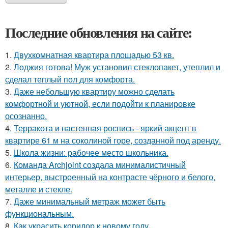
Последние обновления на сайте:
1.
Двухкомнатная квартира площадью 53 кв.
2.
Лоджия готова! Муж установил стеклопакет, утеплил и
сделал теплый пол для комфорта.
3.
Даже небольшую квартиру можно сделать
комфортной и уютной, если подойти к планировке
осознанно.
4.
Терракота и настенная роспись - яркий акцент в
квартире 61 м на соколиной горе, созданной под аренду.
5.
Школа жизни: рабочее место школьника.
6.
Команда Archjoint создала минималистичный
интерьер, выстроенный на контрасте чёрного и белого,
металле и стекле.
7.
Даже минимальный метраж может быть
функциональным.
8.
Как украсить коридор к новому году.