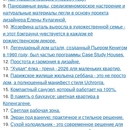
9.
Панорамные виды, средиземноморское настроение и
натуральные материалы легли в основу проекта
дизайнера Елены Кулагиной.
10.
Жозефина шталь выросла в художественной семье -
и этот бэкграунд чувствуется в каждом её
рождественском декоре.
11.
Легендарный дом шталя, созданный Пьером Кенигом
в 1960 году, был частью программы Case Study Houses.
12.
Простота и гармония в дизайне.
13.
"Худая" ёлка - тренд - 2026 для маленьких квартир.
14.
Парижское жилище жюльена себбана - это не просто
дом, а полноценный манифест стиля Uchronia.
15.
Компактный санузел, который работает на 100%.
16.
В память о баухаусе: цветная квартира в
Копенгагене.
17.
Светлая рабочая зона.
18.
Экран под ванную: практичное и стильное решение.
19.
Сухой холодильник - это современное решение для