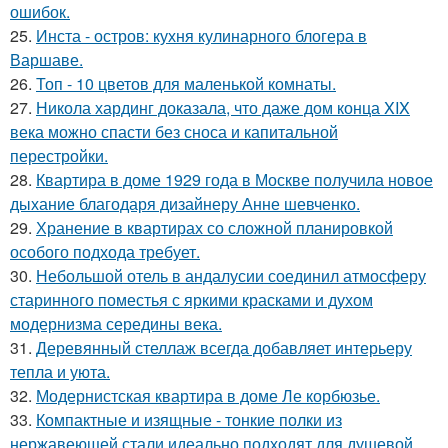
ошибок.
25.
Инста - остров: кухня кулинарного блогера в
Варшаве.
26.
Топ - 10 цветов для маленькой комнаты.
27.
Никола хардинг доказала, что даже дом конца XIX
века можно спасти без сноса и капитальной
перестройки.
28.
Квартира в доме 1929 года в Москве получила новое
дыхание благодаря дизайнеру Анне шевченко.
29.
Хранение в квартирах со сложной планировкой
особого подхода требует.
30.
Небольшой отель в андалусии соединил атмосферу
старинного поместья с яркими красками и духом
модернизма середины века.
31.
Деревянный стеллаж всегда добавляет интерьеру
тепла и уюта.
32.
Модернистская квартира в доме Ле корбюзье.
33.
Компактные и изящные - тонкие полки из
нержавеющей стали идеально подходят для душевой.