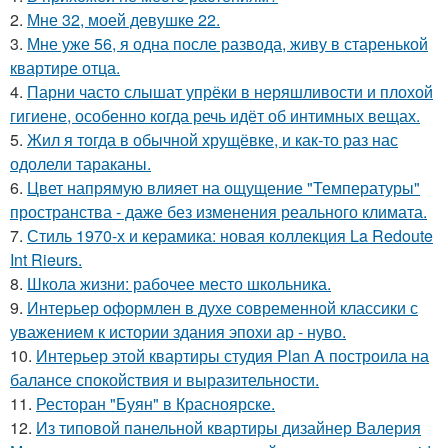
2.
Мне 32, моей девушке 22.
3.
Мне уже 56, я одна после развода, живу в старенькой
квартире отца.
4.
Парни часто слышат упрёки в неряшливости и плохой
гигиене, особенно когда речь идёт об интимных вещах.
5.
Жил я тогда в обычной хрущёвке, и как-то раз нас
одолели тараканы.
6.
Цвет напрямую влияет на ощущение "Температуры"
пространства - даже без изменения реального климата.
7.
Стиль 1970-х и керамика: новая коллекция La Redoute
Int Rieurs.
8.
Школа жизни: рабочее место школьника.
9.
Интерьер оформлен в духе современной классики с
уважением к истории здания эпохи ар - нуво.
10.
Интерьер этой квартиры студия Plan A построила на
балансе спокойствия и выразительности.
11.
Ресторан "Буян" в Красноярске.
12.
Из типовой панельной квартиры дизайнер Валерия