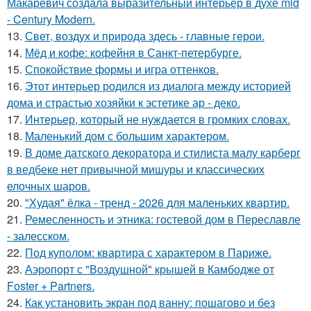
Макаревич создала выразительный интерьер в духе mid
- Century Modern.
13.
Свет, воздух и природа здесь - главные герои.
14.
Мёд и кофе: кофейня в Санкт-петербурге.
15.
Спокойствие формы и игра оттенков.
16.
Этот интерьер родился из диалога между историей
дома и страстью хозяйки к эстетике ар - деко.
17.
Интерьер, который не нуждается в громких словах.
18.
Маленький дом с большим характером.
19.
В доме датского декоратора и стилиста малу карберг
в ведбеке нет привычной мишуры и классических
елочных шаров.
20.
"Худая" ёлка - тренд - 2026 для маленьких квартир.
21.
Ремесленность и этника: гостевой дом в Переславле
- залесском.
22.
Под куполом: квартира с характером в Париже.
23.
Аэропорт с "Воздушной" крышей в Камбодже от
Foster + Partners.
24.
Как установить экран под ванну: пошагово и без