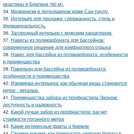
квартиры в Берлине (90 м).
34.
Модернизм в легендарном доме Сан-паулу.
35.
Интерьер для продажи: сдержанность, стиль и
функциональность.
36.
Загородный интерьер с мужским характером.
37.
Навесы из поликарбоната для бассейнов:
современное решение для комфортного отдыха
38.
Навес для бассейна из поликарбоната: особенности
и преимущества
39.
Павильон для бассейна из поликарбоната:
особенности и преимущества
40.
Изюминка интерьера: как обычная вещь становится
ретро - деталью.
41.
Преимущества забора из профнастила Эконом:
доступность и надежность
42.
Какой лучше забор из профнастила: расчет
стоимости погонного метра
43.
Какие интересные факты о Кремле
44.
Своими руками: как превратить цветную бумагу в