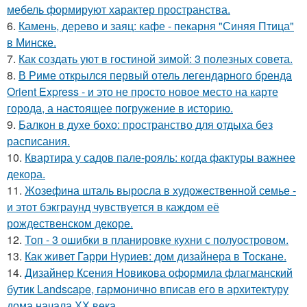
мебель формируют характер пространства.
6.
Камень, дерево и заяц: кафе - пекарня "Синяя Птица"
в Минске.
7.
Как создать уют в гостиной зимой: 3 полезных совета.
8.
В Риме открылся первый отель легендарного бренда
Orient Express - и это не просто новое место на карте
города, а настоящее погружение в историю.
9.
Балкон в духе бохо: пространство для отдыха без
расписания.
10.
Квартира у садов пале-рояль: когда фактуры важнее
декора.
11.
Жозефина шталь выросла в художественной семье -
и этот бэкграунд чувствуется в каждом её
рождественском декоре.
12.
Топ - 3 ошибки в планировке кухни с полуостровом.
13.
Как живет Гарри Нуриев: дом дизайнера в Тоскане.
14.
Дизайнер Ксения Новикова оформила флагманский
бутик Landscape, гармонично вписав его в архитектуру
дома начала ХХ века.