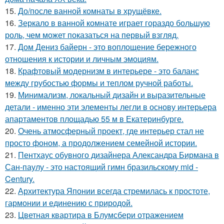
15.
До/после ванной комнаты в хрущёвке.
16.
Зеркало в ванной комнате играет гораздо большую
роль, чем может показаться на первый взгляд.
17.
Дом Дениз байерн - это воплощение бережного
отношения к истории и личным эмоциям.
18.
Крафтовый модернизм в интерьере - это баланс
между грубостью формы и теплом ручной работы.
19.
Минимализм, локальный дизайн и выразительные
детали - именно эти элементы легли в основу интерьера
апартаментов площадью 55 м в Екатеринбурге.
20.
Очень атмосферный проект, где интерьер стал не
просто фоном, а продолжением семейной истории.
21.
Пентхаус обувного дизайнера Александра Бирмана в
Сан-паулу - это настоящий гимн бразильскому mid -
Century.
22.
Архитектура Японии всегда стремилась к простоте,
гармонии и единению с природой.
23.
Цветная квартира в Блумсбери отражением