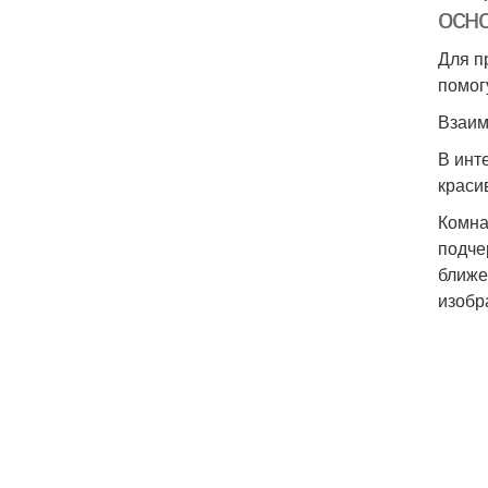
осн
Для п
помог
Взаим
В инт
краси
Комна
подче
ближе
изобр