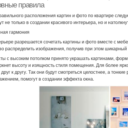
овные правила
равильного расположения картин и фото по квартире след
ут не только в создании красивого интерьера, но и натолкну
ная гармония
ерьере разрешается сочетать картины и фото вместе с меб
во распределить изображения, получив при этом шикарный 
ты с высоким потолком принято украшать картинами, форм
ркнет высоту и изящность стиля помещения. Для более ярк
 друг к другу. Так они будут смотреться целостнее, а тонки
ажением, помогут в создании эффекта окна.