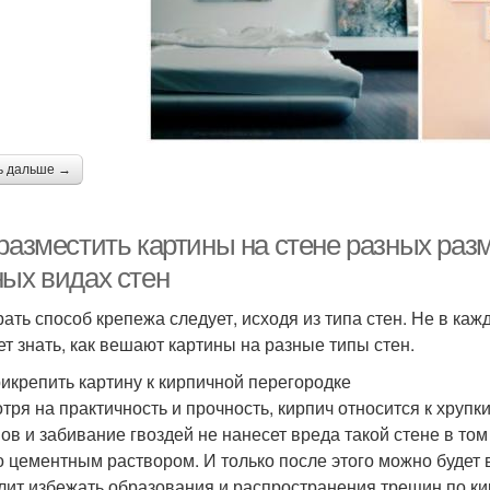
ь дальше →
 разместить картины на стене разных раз
ных видах стен
ать способ крепежа следует, исходя из типа стен. Не в каж
ет знать, как вешают картины на разные типы стен.
рикрепить картину к кирпичной перегородке
тря на практичность и прочность, кирпич относится к хруп
ов и забивание гвоздей не нанесет вреда такой стене в том
о цементным раствором. И только после этого можно будет 
лит избежать образования и распространения трещин по ки