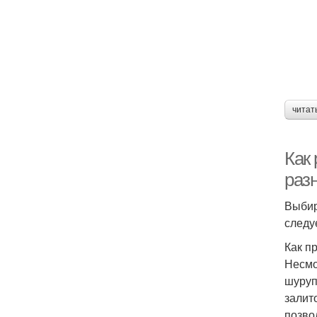
читат
Как
раз
Выбир
следу
Как п
Несмо
шуруп
залит
позво