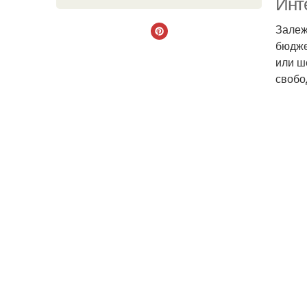
Инт
Залеж
бюдже
или ш
свобо