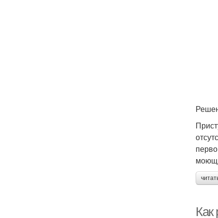
Реше
Прист
отсут
перво
моющи
читат
Как 