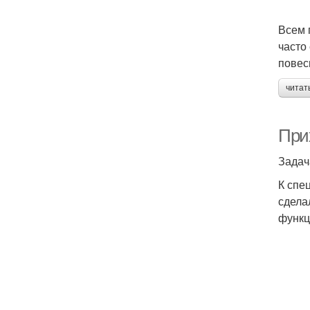
Всем 
часто
повес
читат
При
Задач
К спе
сдела
функц