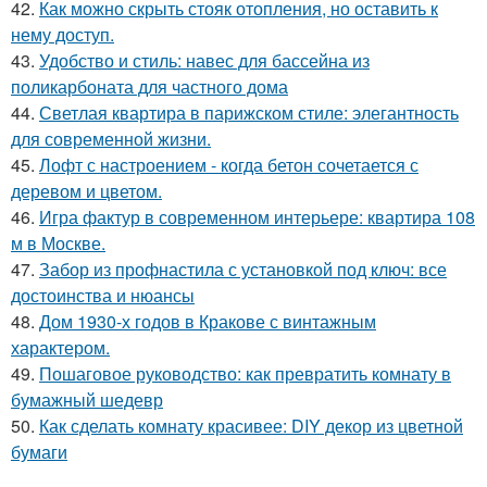
42.
Как можно скрыть стояк отопления, но оставить к
нему доступ.
43.
Удобство и стиль: навес для бассейна из
поликарбоната для частного дома
44.
Светлая квартира в парижском стиле: элегантность
для современной жизни.
45.
Лофт с настроением - когда бетон сочетается с
деревом и цветом.
46.
Игра фактур в современном интерьере: квартира 108
м в Москве.
47.
Забор из профнастила с установкой под ключ: все
достоинства и нюансы
48.
Дом 1930-х годов в Кракове с винтажным
характером.
49.
Пошаговое руководство: как превратить комнату в
бумажный шедевр
50.
Как сделать комнату красивее: DIY декор из цветной
бумаги