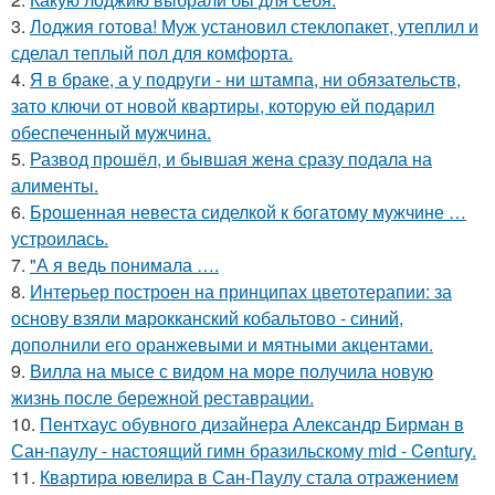
3.
Лоджия готова! Муж установил стеклопакет, утеплил и
сделал теплый пол для комфорта.
4.
Я в браке, а у подруги - ни штампа, ни обязательств,
зато ключи от новой квартиры, которую ей подарил
обеспеченный мужчина.
5.
Развод прошёл, и бывшая жена сразу подала на
алименты.
6.
Брошенная невеста сиделкой к богатому мужчине …
устроилась.
7.
"А я ведь понимала ….
8.
Интерьер построен на принципах цветотерапии: за
основу взяли марокканский кобальтово - синий,
дополнили его оранжевыми и мятными акцентами.
9.
Вилла на мысе с видом на море получила новую
жизнь после бережной реставрации.
10.
Пентхаус обувного дизайнера Александр Бирман в
Сан-паулу - настоящий гимн бразильскому mid - Century.
11.
Квартира ювелира в Сан-Паулу стала отражением