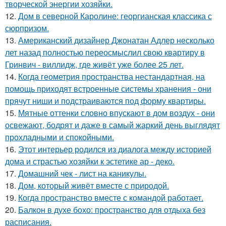
творческой энергии хозяйки.
12.
Дом в северной Каролине: георгианская классика с
сюрпризом.
13.
Американский дизайнер Джонатан Адлер несколько
лет назад полностью переосмыслил свою квартиру в
Гринвич - виллидж, где живёт уже более 25 лет.
14.
Когда геометрия пространства нестандартная, на
помощь приходят встроенные системы хранения - они
прячут ниши и подстраиваются под форму квартиры.
15.
Мятные оттенки словно впускают в дом воздух - они
освежают, бодрят и даже в самый жаркий день выглядят
прохладными и спокойными.
16.
Этот интерьер родился из диалога между историей
дома и страстью хозяйки к эстетике ар - деко.
17.
Домашний чек - лист на каникулы.
18.
Дом, который живёт вместе с природой.
19.
Когда пространство вместе с командой работает.
20.
Балкон в духе бохо: пространство для отдыха без
расписания.