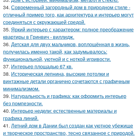
34.
Современный загородный дом в природном стиле -
отличный пример того, как архитектура и интерьер могут
соединяться с окружающей средой.
35.
Яркий интерьер с характером: полное преображение
квартиры в Гринвич - виллидж.
36.
Детская для двух мальчиков, воплощённая в жизнь,
получилась именно такой, как задумывалось:
функциональной, уютной и с ноткой игривости.
37.
Интерьер площадью 67 кв.
38.
Историческая лепнина, высокие потолки и
винтажные детали органично сочетаются с графичным
минимализмом.
39.
Натуральность и графика: как оформить интерьер
без помпезности.
40.
Интерьер недели: естественные материалы и
графика линий.
41.
Летний дом в Дании был создан как уютное убежище
и творческое пространство, тесно связанное с природой.