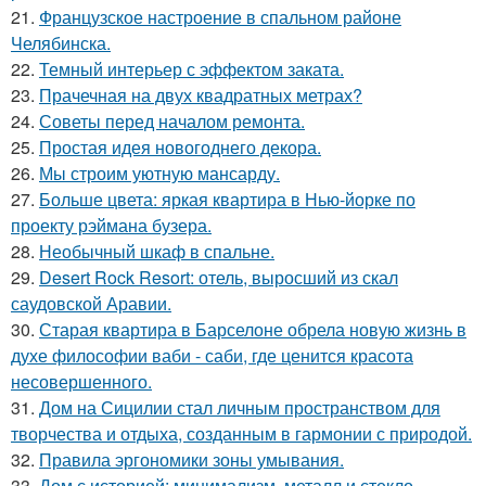
21.
Французское настроение в спальном районе
Челябинска.
22.
Темный интерьер с эффектом заката.
23.
Прачечная на двух квадратных метрах?
24.
Советы перед началом ремонта.
25.
Простая идея новогоднего декора.
26.
Мы строим уютную мансарду.
27.
Больше цвета: яркая квартира в Нью-йорке по
проекту рэймана бузера.
28.
Необычный шкаф в спальне.
29.
Desert Rock Resort: отель, выросший из скал
саудовской Аравии.
30.
Старая квартира в Барселоне обрела новую жизнь в
духе философии ваби - саби, где ценится красота
несовершенного.
31.
Дом на Сицилии стал личным пространством для
творчества и отдыха, созданным в гармонии с природой.
32.
Правила эргономики зоны умывания.
33.
Дом с историей: минимализм, металл и стекло.