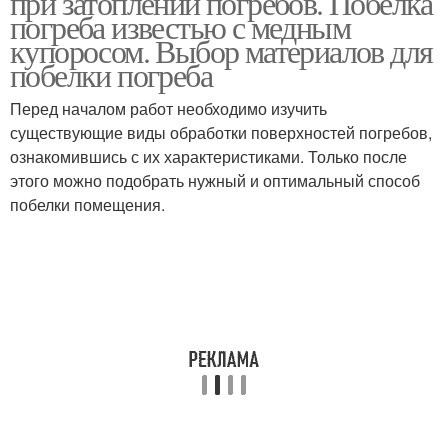
при затоплении погребов. Побелка
погреба известью с медным
купоросом. Выбор материалов для
побелки погреба
Известь от грибка
Известь в бетон
Перед началом работ необходимо изучить
существующие виды обработки поверхностей погребов,
ознакомившись с их характеристиками. Только после
этого можно подобрать нужный и оптимальный способ
Информация об
побелки помещения.
извести