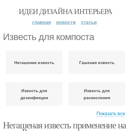
ИДЕИ ДИЗАЙНА ИНТЕРЬЕРА
главная
новости
статьи
Известь для компоста
Негашеная известь
Гашеная известь
Известь для
Известь для
дезинфекции
раскисления
Показать все
Негашеная известь применение на
Известь от сорняков
Извести на огороде