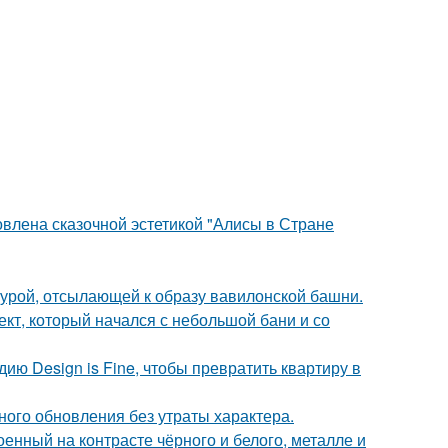
овлена сказочной эстетикой "Алисы в Стране
ктурой, отсылающей к образу вавилонской башни.
оект, который начался с небольшой бани и со
дию Design is Fine, чтобы превратить квартиру в
ого обновления без утраты характера.
енный на контрасте чёрного и белого, металле и