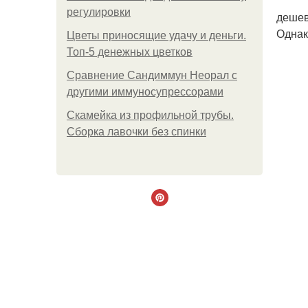
регулировки
дешев
Однак
Цветы приносящие удачу и деньги.
Топ-5 денежных цветков
Сравнение Сандиммун Неорал с
другими иммуносупрессорами
Скамейка из профильной трубы.
Сборка лавочки без спинки