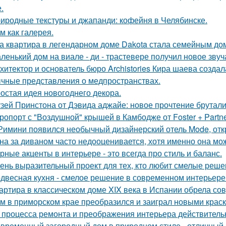
.
иродные текстуры и джапанди: кофейня в Челябинске.
м как галерея.
а квартира в легендарном доме Dakota стала семейным дом
ленький дом на виале - ди - трастевере получил новое звуч
хитектор и основатель бюро Archistories Кира шаева создал
чные представления о медпространствах.
остая идея новогоднего декора.
зей Принстона от Дэвида аджайе: новое прочтение брутали
ропорт с "Воздушной" крышей в Камбодже от Foster + Partne
Римини появился необычный дизайнерский отель Mode, откр
на за диваном часто недооценивается, хотя именно она мож
рные акценты в интерьере - это всегда про стиль и баланс.
ень выразительный проект для тех, кто любит смелые реше
двесная кухня - смелое решение в современном интерьере
артира в классическом доме XIX века в Испании обрела со
м в приморском крае преобразился и заиграл новыми крас
 процесса ремонта и преображения интерьера действитель
временный загородный дом в природном стиле - отличный п