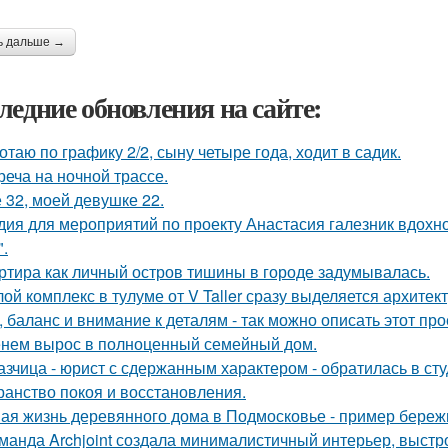
ь дальше →
ледние обновления на сайте:
отаю по графику 2/2, сыну четыре года, ходит в садик.
реча на ночной трассе.
 32, моей девушке 22.
дия для мероприятий по проекту Анастасия галезник вдохн
".
ртира как личный остров тишины в городе задумывалась.
ой комплекс в тулуме от V Taller сразу выделяется архите
, баланс и внимание к деталям - так можно описать этот пр
нем вырос в полноценный семейный дом.
азчица - юрист с сдержанным характером - обратилась в сту
ранство покоя и восстановления.
ая жизнь деревянного дома в Подмосковье - пример бережн
манда Archjoint создала минималистичный интерьер, выстро