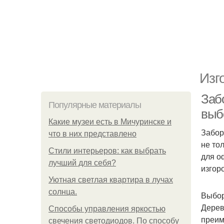
Изг
Забо
Популярные материалы
выб
Какие музеи есть в Мичуринске и
Забор
что в них представлено
не то
Стили интерьеров: как выбрать
для о
лучший для себя?
изгор
Уютная светлая квартира в лучах
солнца.
Выбор
Дерев
Способы управления яркостью
преим
свечения светодиодов. По способу