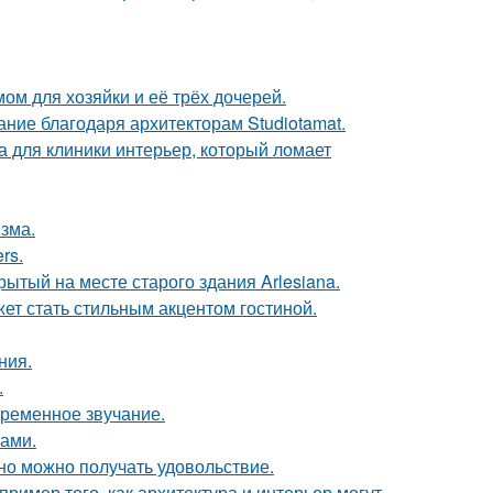
ом для хозяйки и её трёх дочерей.
ание благодаря архитекторам Studiotamat.
а для клиники интерьер, который ломает
зма.
rs.
ытый на месте старого здания Arlesiana.
ет стать стильным акцентом гостиной.
ния.
.
временное звучание.
ками.
но можно получать удовольствие.
ример того, как архитектура и интерьер могут