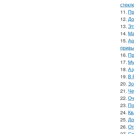
стекле
11.
Пр
12.
До
13.
Эт
14.
Ма
15.
Ар
привы
16.
Пр
17.
Му
18.
Аэ
19.
В 
20.
Зо
21.
Че
22.
Оч
23.
По
24.
Кв
25.
До
26.
От
27.
Со