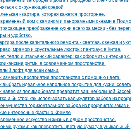
няться с окружающей средой.
ленькая квартира, которая кажется просторнее.
временный дом с камином и панорамными окнами в Подмо
трясающее преображение кухни всего за месяц - без перепл
уры и удобство.
артира после капитального ремонта - светлая, свежая и уют
рево, мрамор и хрустальные люстры: пентхаус в Китае.
ет, тепло и итальянский характер: как оформить интерьер с
риканские ритмы в современном пространстве.
плый лофт для всей семьи.
к изменить восприятие пространства с помощью цвета.
к выбрать идеальное напольное покрытие для кухни: совет
к навес из поликарбоната превратит ваш небольшой бассей
гко и быстро: как использовать калькулятор забора из про
еимущества горизонтального забора из профлиста: заказ и
кие интересные факты о Кремле
временное искусство и жизнь в одном пространстве.
оими руками: как превратить цветную бумагу в уникальный