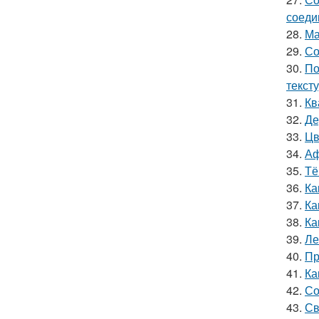
соеди
28.
Ма
29.
Со
30.
По
текст
31.
Кв
32.
Де
33.
Цв
34.
Аф
35.
Тё
36.
Ка
37.
Ка
38.
Ка
39.
Ле
40.
Пр
41.
Ка
42.
Со
43.
Св