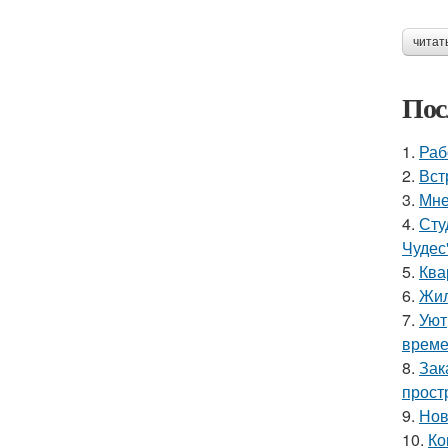
читат
Пос
1.
Раб
2.
Вст
3.
Мне
4.
Сту
Чудес
5.
Ква
6.
Жил
7.
Уют
време
8.
Зак
прост
9.
Нов
10.
Ко