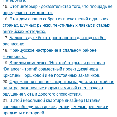
15.
Этот интерьер - доказательство того, что площадь не
определяет возможности.
16.
Этот дом словно собран из впечатлений о дальних
странах, шумных рынках, текстильных лавках и старых
английских коттеджах.
17.
Балкон в духе бохо: пространство для отдыха без
расписания.
18.
Французское настроение в спальном районе
Челябинска.
19.
В жилом комплексе "Ньютон" открылся ресторан
"Balance" - третий совместный проект дизайнера
Кристины Горшковой и её постоянных заказчиков.
20.
Сдержанная ванная с акцентом на детали: спокойная
палитра, лаконичные формы и мягкий свет создают
ощущение уюта и дорогого спокойствия.
21.
В этой небольшой квартире дизайнер Наталья
чопенко объединила яркие детали, смелые решения и
предметы с историей.