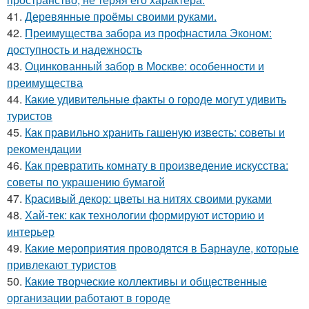
41.
Деревянные проёмы своими руками.
42.
Преимущества забора из профнастила Эконом:
доступность и надежность
43.
Оцинкованный забор в Москве: особенности и
преимущества
44.
Какие удивительные факты о городе могут удивить
туристов
45.
Как правильно хранить гашеную известь: советы и
рекомендации
46.
Как превратить комнату в произведение искусства:
советы по украшению бумагой
47.
Красивый декор: цветы на нитях своими руками
48.
Хай-тек: как технологии формируют историю и
интерьер
49.
Какие мероприятия проводятся в Барнауле, которые
привлекают туристов
50.
Какие творческие коллективы и общественные
организации работают в городе