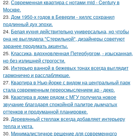
22.
Современная квартира с нотами mid - Century в
Москве.
23.
Дом 1950-х годов в Беверли - хиллс сохранил
подлинный дух эпохи.
24.
Белая кухня действительно универсальна, но чтобы
она не выглядела "Стерильной", дизайнеры советуют
заранее продумать акценты.
25.
Классика, вдохновленная Петербургом, - изысканная,
но без излишней строгости.
26.
Интерьер ванной в бежевых тонах всегда выглядит
гармонично и расслабляюще.
27.
Квартира в Нью-йорке с видом на центральный парк
стала современным переосмыслением ар - деко.
28.
Квартира в доме рядом с МГУ получила новое
звучание благодаря спокойной палитре дымчатых
оттенков и продуманной планировке.
29.
Деревянный стеллаж всегда добавляет интерьеру
тепла и уюта.
30.
Минималистичное решение для современного