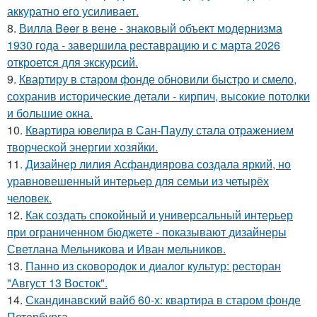
аккуратно его усиливает.
8.
Вилла Beer в вене - знаковый объект модернизма
1930 года - завершила реставрацию и с марта 2026
откроется для экскурсий.
9.
Квартиру в старом фонде обновили быстро и смело,
сохранив исторические детали - кирпич, высокие потолки
и большие окна.
10.
Квартира ювелира в Сан-Паулу стала отражением
творческой энергии хозяйки.
11.
Дизайнер лилия Асфандиярова создала яркий, но
уравновешенный интерьер для семьи из четырёх
человек.
12.
Как создать спокойный и универсальный интерьер
при ограниченном бюджете - показывают дизайнеры
Светлана Мельникова и Иван мельников.
13.
Панно из сковородок и диалог культур: ресторан
"Август 13 Восток".
14.
Скандинавский вайб 60-х: квартира в старом фонде
Петербурга.