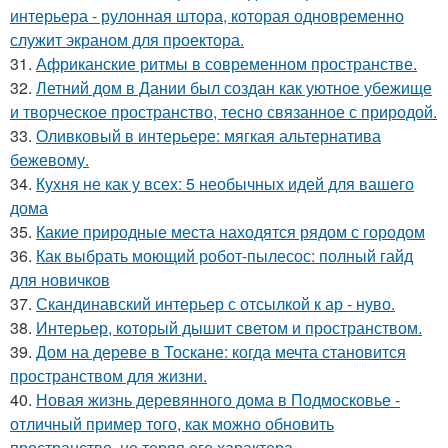
интерьера - рулонная штора, которая одновременно
служит экраном для проектора.
31.
Африканские ритмы в современном пространстве.
32.
Летний дом в Дании был создан как уютное убежище
и творческое пространство, тесно связанное с природой.
33.
Оливковый в интерьере: мягкая альтернатива
бежевому.
34.
Кухня не как у всех: 5 необычных идей для вашего
дома
35.
Какие природные места находятся рядом с городом
36.
Как выбрать моющий робот-пылесос: полный гайд
для новичков
37.
Скандинавский интерьер с отсылкой к ар - нуво.
38.
Интерьер, который дышит светом и пространством.
39.
Дом на дереве в Тоскане: когда мечта становится
пространством для жизни.
40.
Новая жизнь деревянного дома в Подмосковье -
отличный пример того, как можно обновить
пространство, не теряя его характера.