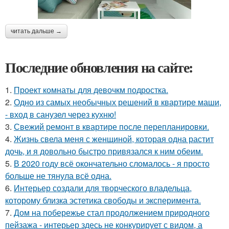
читать дальше →
Последние обновления на сайте:
1.
Проект комнаты для девочкм подростка.
2.
Одно из самых необычных решений в квартире маши,
- вход в санузел через кухню!
3.
Свежий ремонт в квартире после перепланировки.
4.
Жизнь свела меня с женщиной, которая одна растит
дочь, и я довольно быстро привязался к ним обеим.
5.
В 2020 году всё окончательно сломалось - я просто
больше не тянула всё одна.
6.
Интерьер создали для творческого владельца,
которому близка эстетика свободы и эксперимента.
7.
Дом на побережье стал продолжением природного
пейзажа - интерьер здесь не конкурирует с видом, а