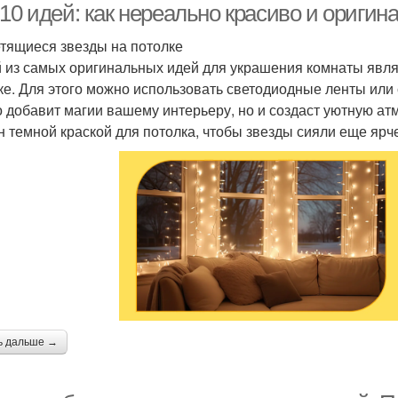
10 идей: как нереально красиво и оригин
етящиеся звезды на потолке
 из самых оригинальных идей для украшения комнаты явля
ке. Для этого можно использовать светодиодные ленты или
о добавит магии вашему интерьеру, но и создаст уютную ат
н темной краской для потолка, чтобы звезды сияли еще ярч
ь дальше →