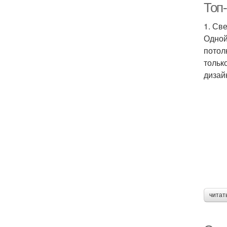
Топ-
1. Св
Одной
потол
тольк
дизай
читат