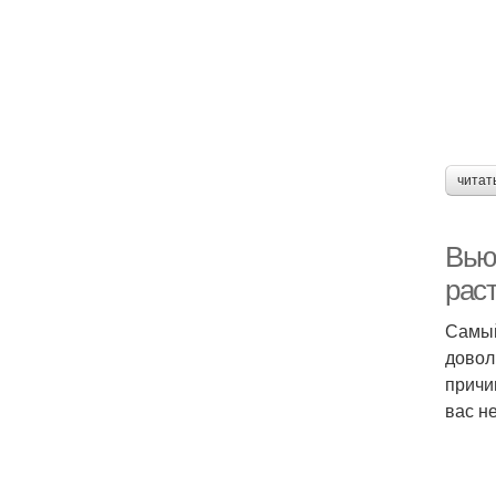
читат
Вью
рас
Самый
довол
причи
вас н