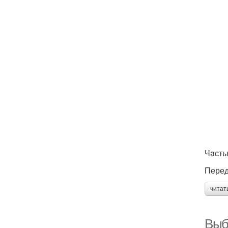
Часты
Перед
читат
Выб