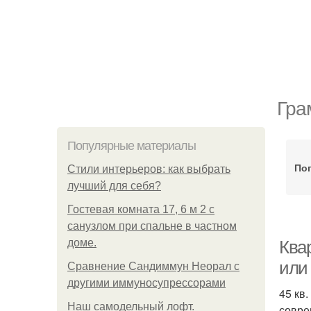
Гра
Популярные материалы
По
Стили интерьеров: как выбрать
лучший для себя?
Гостевая комната 17, 6 м 2 с
санузлом при спальне в частном
доме.
Ква
или
Сравнение Сандиммун Неорал с
другими иммуносупрессорами
45 кв
Наш самодельный лофт.
совре