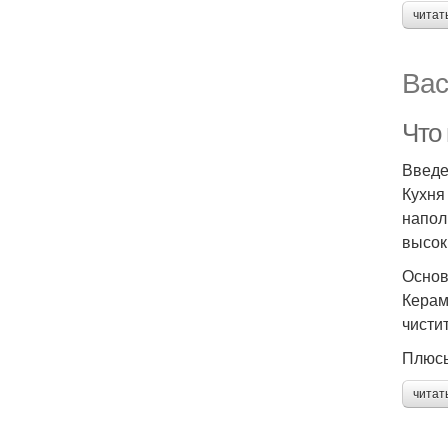
читат
Вас
Что 
Введ
Кухня
напол
высок
Основ
Керам
чисти
Плюс
читат