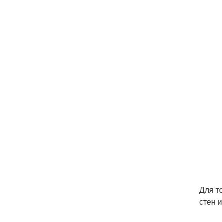
Для т
стен 