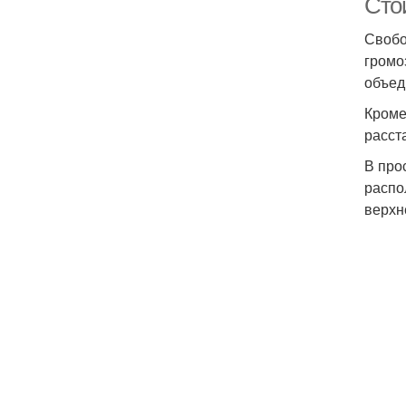
Сто
Свобо
громо
объед
Кроме
расст
В про
распо
верхн