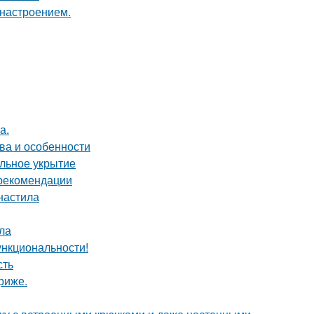
 настроением.
а.
ва и особенности
ильное укрытие
 рекомендации
фнастила
ла
ункциональности!
сть
риже.