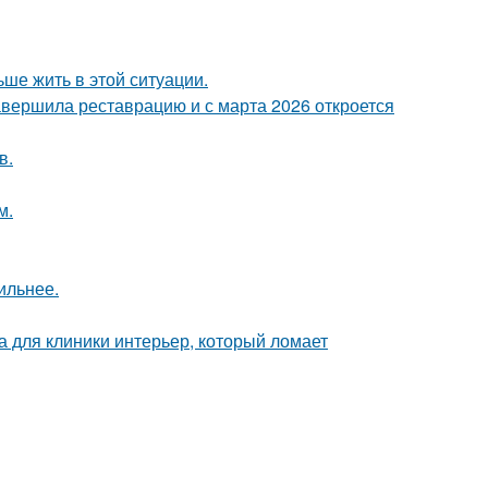
ьше жить в этой ситуации.
завершила реставрацию и с марта 2026 откроется
в.
м.
ильнее.
а для клиники интерьер, который ломает