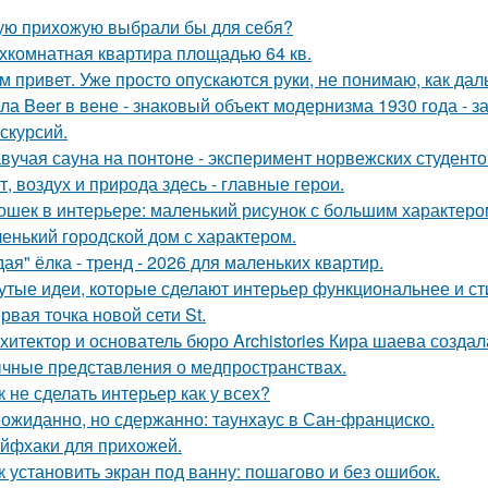
ую прихожую выбрали бы для себя?
хкомнатная квартира площадью 64 кв.
м привет. Уже просто опускаются руки, не понимаю, как дал
ла Beer в вене - знаковый объект модернизма 1930 года - 
кскурсий.
вучая сауна на понтоне - эксперимент норвежских студенто
т, воздух и природа здесь - главные герои.
ошек в интерьере: маленький рисунок с большим характеро
енький городской дом с характером.
дая" ёлка - тренд - 2026 для маленьких квартир.
утые идеи, которые сделают интерьер функциональнее и ст
рвая точка новой сети St.
хитектор и основатель бюро Archistories Кира шаева создал
чные представления о медпространствах.
к не сделать интерьер как у всех?
ожиданно, но сдержанно: таунхаус в Сан-франциско.
йфхаки для прихожей.
к установить экран под ванну: пошагово и без ошибок.