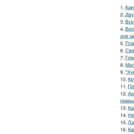
1.
Как
2.
Дву
3.
Все
4.
Вил
для э
5.
Пла
6.
Све
7.
Гор
8.
Мал
9.
"Ху
10.
Кр
11.
Пе
12.
Ар
привы
13.
Ка
14.
Не
15.
Ла
16.
Ка