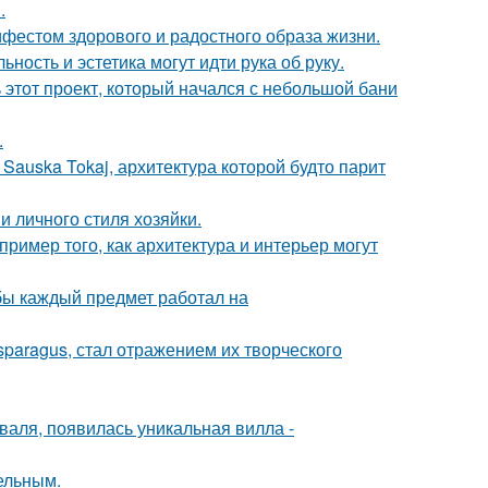
.
ифестом здорового и радостного образа жизни.
ность и эстетика могут идти рука об руку.
ь этот проект, который начался с небольшой бани
.
Sauska Tokaj, архитектура которой будто парит
и личного стиля хозяйки.
ример того, как архитектура и интерьер могут
обы каждый предмет работал на
paragus, стал отражением их творческого
валя, появилась уникальная вилла -
цельным.