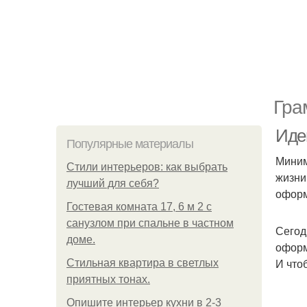
Гра
Иде
Популярные материалы
Миним
Стили интерьеров: как выбрать
жизни
лучший для себя?
оформ
Гостевая комната 17, 6 м 2 с
санузлом при спальне в частном
Сегод
доме.
оформ
И что
Стильная квартира в светлых
приятных тонах.
Опишите интерьер кухни в 2-3