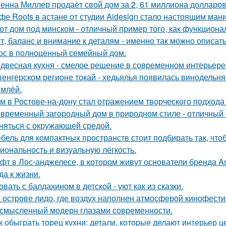
енна Миллер продаёт свой дом за 2, 61 миллиона долларов
фе Roots в астане от студии Aidesign стало настоящим ман
от дом под минском - отличный пример того, как функциональ
т, баланс и внимание к деталям - именно так можно описат
ос в полноценный семейный дом.
двесная кухня - смелое решение в современном интерьере
венгерском регионе токай - хедьялья появилась винодельня 
емлёй.
м в Ростове-на-дону стал отражением творческого подхода 
временный загородный дом в природном стиле - отличный п
няться с окружающей средой.
бель для компактных пространств стоит подбирать так, чт
иональность и визуальную лёгкость.
фт в Лос-анджелесе, в котором живут основатели бренда As
да к жизни.
овать с балдахином в детской - уют как из сказки.
 острове лидо, где воздух наполнен атмосферой кинофести
смысленный модерн глазами современности.
к обыграть торец кухни: детали, которые делают интерьер 