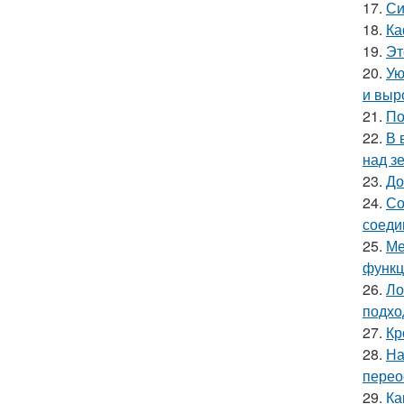
17.
Си
18.
Ка
19.
Эт
20.
Ую
и выр
21.
По
22.
В 
над з
23.
До
24.
Со
соеди
25.
Ме
функц
26.
Ло
подхо
27.
Кр
28.
На
перео
29.
Ка