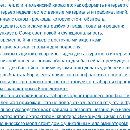
ет, тепло и итальянский характер: как оформить интерьер с
терьер недели: естественные материалы и графика линий.
нная с окном - роскошь, которую стоит обыграть.
о делать, если ламинат разбух от воды: советы и решения
унхаус в Сочи: свет, покой и функциональность.
временный интерьер с восточными акцентами.
нкциональная спальня для подростка.
к закрыть щиток в квартире - идеи для аккуратного интерьер
вижной навес из поликарбоната для бассейна: преимущест
вес для бассейна своими руками: как сделать удобное и ст
к выбрать забор из металлического профнастила: советы и
гко и быстро: как использовать калькулятор забора из про
м с характером в Коннектикуте.
обство и практичность: забор из одностороннего профнасти
ленькая прихожая - это не повод отказываться от уюта и ф
лное руководство: как правильно погасить негашеную изве
остранство с характером: квартира Эммануэль Симон в Па
ионического моря стоит дом с уникальным иллюминатором!