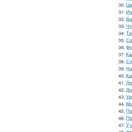
30.
Цв
31.
Ин
32.
Ва
33.
Чт
34.
Та
35.
Со
36.
Фу
37.
Ка
38.
Сд
39.
На
40.
Ка
41.
Ле
42.
До
43.
Уд
44.
Ма
45.
По
46.
Пр
47.
У 