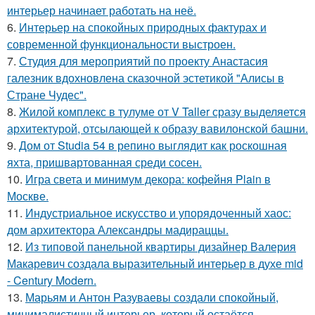
интерьер начинает работать на неё.
6.
Интерьер на спокойных природных фактурах и
современной функциональности выстроен.
7.
Студия для мероприятий по проекту Анастасия
галезник вдохновлена сказочной эстетикой "Алисы в
Стране Чудес".
8.
Жилой комплекс в тулуме от V Taller сразу выделяется
архитектурой, отсылающей к образу вавилонской башни.
9.
Дом от Studia 54 в репино выглядит как роскошная
яхта, пришвартованная среди сосен.
10.
Игра света и минимум декора: кофейня Plain в
Москве.
11.
Индустриальное искусство и упорядоченный хаос:
дом архитектора Александры мадираццы.
12.
Из типовой панельной квартиры дизайнер Валерия
Макаревич создала выразительный интерьер в духе mid
- Century Modern.
13.
Марьям и Антон Разуваевы создали спокойный,
минималистичный интерьер, который остаётся