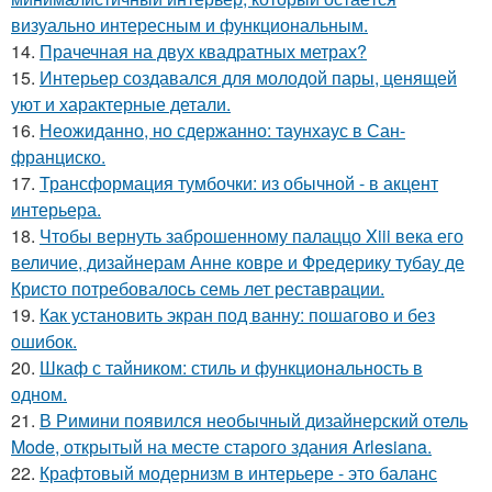
визуально интересным и функциональным.
14.
Прачечная на двух квадратных метрах?
15.
Интерьер создавался для молодой пары, ценящей
уют и характерные детали.
16.
Неожиданно, но сдержанно: таунхаус в Сан-
франциско.
17.
Трансформация тумбочки: из обычной - в акцент
интерьера.
18.
Чтобы вернуть заброшенному палаццо Xiii века его
величие, дизайнерам Анне ковре и Фредерику тубау де
Кристо потребовалось семь лет реставрации.
19.
Как установить экран под ванну: пошагово и без
ошибок.
20.
Шкаф с тайником: стиль и функциональность в
одном.
21.
В Римини появился необычный дизайнерский отель
Mode, открытый на месте старого здания Arlesiana.
22.
Крафтовый модернизм в интерьере - это баланс