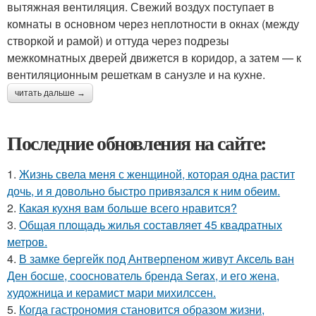
вытяжная вентиляция. Свежий воздух поступает в
комнаты в основном через неплотности в окнах (между
створкой и рамой) и оттуда через подрезы
межкомнатных дверей движется в коридор, а затем — к
вентиляционным решеткам в санузле и на кухне.
читать дальше →
Последние обновления на сайте:
1.
Жизнь свела меня с женщиной, которая одна растит
дочь, и я довольно быстро привязался к ним обеим.
2.
Какая кухня вам больше всего нравится?
3.
Общая площадь жилья составляет 45 квадратных
метров.
4.
В замке бергейк под Антверпеном живут Аксель ван
Ден босше, сооснователь бренда Serax, и его жена,
художница и керамист мари михилссен.
5.
Когда гастрономия становится образом жизни,