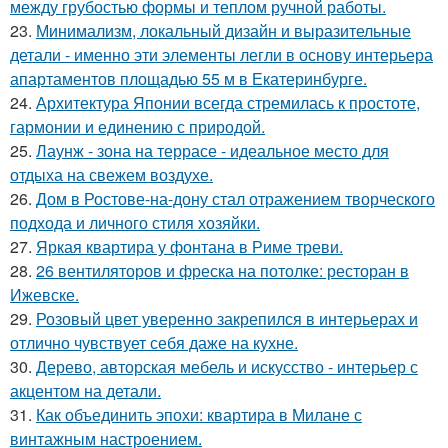
между грубостью формы и теплом ручной работы.
23.
Минимализм, локальный дизайн и выразительные
детали - именно эти элементы легли в основу интерьера
апартаментов площадью 55 м в Екатеринбурге.
24.
Архитектура Японии всегда стремилась к простоте,
гармонии и единению с природой.
25.
Лаунж - зона на террасе - идеальное место для
отдыха на свежем воздухе.
26.
Дом в Ростове-на-дону стал отражением творческого
подхода и личного стиля хозяйки.
27.
Яркая квартира у фонтана в Риме треви.
28.
26 вентиляторов и фреска на потолке: ресторан в
Ижевске.
29.
Розовый цвет уверенно закрепился в интерьерах и
отлично чувствует себя даже на кухне.
30.
Дерево, авторская мебель и искусство - интерьер с
акцентом на детали.
31.
Как объединить эпохи: квартира в Милане с
винтажным настроением.