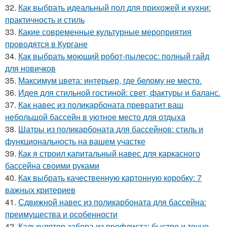
32.
Как выбрать идеальный пол для прихожей и кухни:
практичность и стиль
33.
Какие современные культурные мероприятия
проводятся в Кургане
34.
Как выбрать моющий робот-пылесос: полный гайд
для новичков
35.
Максимум цвета: интерьер, где белому не место.
36.
Идея для стильной гостиной: свет, фактуры и баланс.
37.
Как навес из поликарбоната превратит ваш
небольшой бассейн в уютное место для отдыха
38.
Шатры из поликарбоната для бассейнов: стиль и
функциональность на вашем участке
39.
Как я строил капитальный навес для каркасного
бассейна своими руками
40.
Как выбрать качественную картонную коробку: 7
важных критериев
41.
Сдвижной навес из поликарбоната для бассейна:
преимущества и особенности
42.
Калькулятор забора из профлиста: быстро и точно