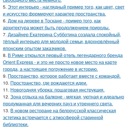
5.
Этот интерьер - наглядный пример того, как цвет, свет
и искусство формируют характер пространства.
6.
Дом на дереве в Тоскане - пример того, как
архитектура может быть продолжением природы.
7.
Дизайнер Екатерина Субботина создала спокойный,
тёплый интерьер для молодой семьи, вдохновлённый
японским опытом заказчиков.
8.
В Риме открылся первый отель легендарного бренда
Orient Express - и это не просто новое место на карте
города, а настоящее погружение в историю.
9.
Пространство, которое работает вместе с командой.
10.
Пространство, где рождаются идеи.
11.
Новогодняя уборка: пошаговая инструкция.
12.
Зона отдыха на балконе - мягкая, уютная и идеально
продуманная для вечерних пауз и утреннего света.
13.
В новом ресторане на белорусской классическая
эстетика встречается с атмосферой старинной
библиотеки.