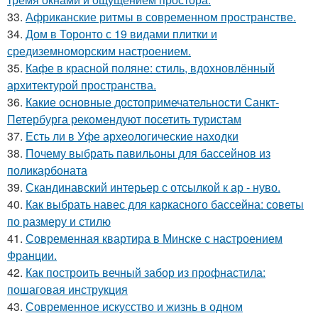
33.
Африканские ритмы в современном пространстве.
34.
Дом в Торонто с 19 видами плитки и
средиземноморским настроением.
35.
Кафе в красной поляне: стиль, вдохновлённый
архитектурой пространства.
36.
Какие основные достопримечательности Санкт-
Петербурга рекомендуют посетить туристам
37.
Есть ли в Уфе археологические находки
38.
Почему выбрать павильоны для бассейнов из
поликарбоната
39.
Скандинавский интерьер с отсылкой к ар - нуво.
40.
Как выбрать навес для каркасного бассейна: советы
по размеру и стилю
41.
Современная квартира в Минске с настроением
Франции.
42.
Как построить вечный забор из профнастила:
пошаговая инструкция
43.
Современное искусство и жизнь в одном