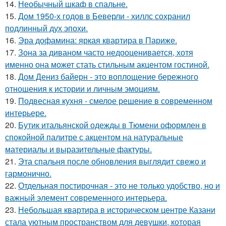
14.
Необычный шкаф в спальне.
15.
Дом 1950-х годов в Беверли - хиллс сохранил
подлинный дух эпохи.
16.
Эра дофамина: яркая квартира в Париже.
17.
Зона за диваном часто недооценивается, хотя
именно она может стать стильным акцентом гостиной.
18.
Дом Дениз байерн - это воплощение бережного
отношения к истории и личным эмоциям.
19.
Подвесная кухня - смелое решение в современном
интерьере.
20.
Бутик итальянской одежды в Тюмени оформлен в
спокойной палитре с акцентом на натуральные
материалы и выразительные фактуры.
21.
Эта спальня после обновления выглядит свежо и
гармонично.
22.
Отдельная постирочная - это не только удобство, но и
важный элемент современного интерьера.
23.
Небольшая квартира в историческом центре Казани
стала уютным пространством для девушки, которая