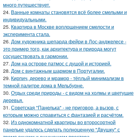
много путешествует.
24.
Ванные комнаты становятся всё более смелыми и
индивидуальными.
25.
Квартира в Москве воплощением смелости и
эксперимента стала.
26.
Дом художника шепарда фейри в Лос-анджелесе -
это пример того, как архитектура и природа могут
сосуществовать в гармонии.
27.
Дом на острове патмос с душой и историей.
28.
Дом с винтажным шармом в Португалии.
29.
Кирпич, дерево и мрамор - тёплый минимализм в
темной палитре дома в Мельбурне.
30.
Отдых среди природы - с видом на холмы и цветущие
деревья.
31.
Советская "Панелька" - не приговор, а вызов, с
которым можно справиться с фантазией и расчётом.
32.
Из однокомнатной квартиры во второсортной
панельке удалось сделать полноценную "Двушку" с
тремя окнами и ощущением простора.