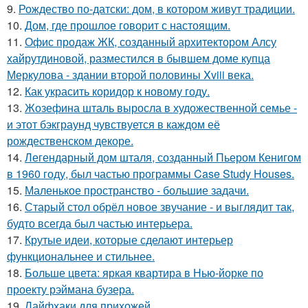
9.
Рождество по-датски: дом, в котором живут традиции.
10.
Дом, где прошлое говорит с настоящим.
11.
Офис продаж ЖК, созданный архитектором Алсу
хайрутдиновой, разместился в бывшем доме купца
Меркулова - здании второй половины Xviii века.
12.
Как украсить коридор к новому году.
13.
Жозефина шталь выросла в художественной семье -
и этот бэкграунд чувствуется в каждом её
рождественском декоре.
14.
Легендарный дом шталя, созданный Пьером Кенигом
в 1960 году, был частью программы Case Study Houses.
15.
Маленькое пространство - большие задачи.
16.
Старый стол обрёл новое звучание - и выглядит так,
будто всегда был частью интерьера.
17.
Крутые идеи, которые сделают интерьер
функциональнее и стильнее.
18.
Больше цвета: яркая квартира в Нью-йорке по
проекту рэймана бузера.
19.
Лайфхаки для прихожей.