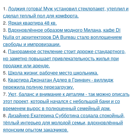
1.
Лоджия готова! Муж установил стеклопакет, утеплил и
сделал теплый пол для комфорта.
2.
Яркая квартира 48 кв.
3.
Вдохновлённое образом модного Милана, кафе Di
Nulla от архитекторов DA Bureau стало воплощением
свободы и импровизации.
4.
Панорамное остекление стоит дороже стандартного,
но заметно повышает привлекательность жилья при
продаже или аренде.
5.
Школа жизни: рабочее место школьника.
6.
Квартира Джонатан Адлер в Гринвич - виллидж
пережила полную перезагрузку.
7.
Уют, баланс и внимание к деталям - так можно описать
этот проект, который начался с небольшой бани и со
временем вырос в полноценный семейный дом.
8.
Дизайнер Екатерина Субботина создала спокойный,
тёплый интерьер для молодой семьи, вдохновлённый
японским опытом заказчиков.