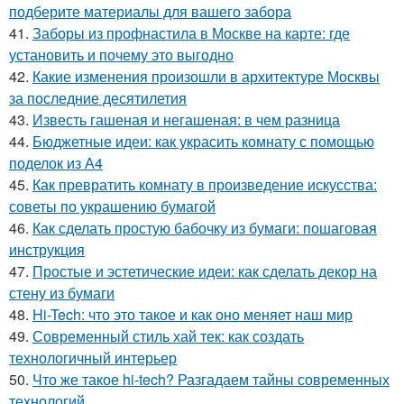
подберите материалы для вашего забора
41.
Заборы из профнастила в Москве на карте: где
установить и почему это выгодно
42.
Какие изменения произошли в архитектуре Москвы
за последние десятилетия
43.
Известь гашеная и негашеная: в чем разница
44.
Бюджетные идеи: как украсить комнату с помощью
поделок из А4
45.
Как превратить комнату в произведение искусства:
советы по украшению бумагой
46.
Как сделать простую бабочку из бумаги: пошаговая
инструкция
47.
Простые и эстетические идеи: как сделать декор на
стену из бумаги
48.
Hi-Tech: что это такое и как оно меняет наш мир
49.
Современный стиль хай тек: как создать
технологичный интерьер
50.
Что же такое hi-tech? Разгадаем тайны современных
технологий