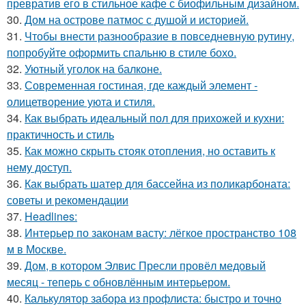
превратив его в стильное кафе с биофильным дизайном.
30.
Дом на острове патмос с душой и историей.
31.
Чтобы внести разнообразие в повседневную рутину,
попробуйте оформить спальню в стиле бохо.
32.
Уютный уголок на балконе.
33.
Современная гостиная, где каждый элемент -
олицетворение уюта и стиля.
34.
Как выбрать идеальный пол для прихожей и кухни:
практичность и стиль
35.
Как можно скрыть стояк отопления, но оставить к
нему доступ.
36.
Как выбрать шатер для бассейна из поликарбоната:
советы и рекомендации
37.
Headlines:
38.
Интерьер по законам васту: лёгкое пространство 108
м в Москве.
39.
Дом, в котором Элвис Пресли провёл медовый
месяц - теперь с обновлённым интерьером.
40.
Калькулятор забора из профлиста: быстро и точно