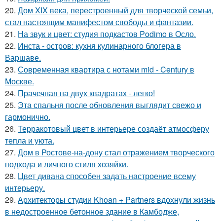
20.
Дом XIX века, перестроенный для творческой семьи,
стал настоящим манифестом свободы и фантазии.
21.
На звук и цвет: студия подкастов Podimo в Осло.
22.
Инста - остров: кухня кулинарного блогера в
Варшаве.
23.
Современная квартира с нотами mid - Century в
Москве.
24.
Прачечная на двух квадратах - легко!
25.
Эта спальня после обновления выглядит свежо и
гармонично.
26.
Терракотовый цвет в интерьере создаёт атмосферу
тепла и уюта.
27.
Дом в Ростове-на-дону стал отражением творческого
подхода и личного стиля хозяйки.
28.
Цвет дивана способен задать настроение всему
интерьеру.
29.
Архитекторы студии Khoan + Partners вдохнули жизнь
в недостроенное бетонное здание в Камбодже,