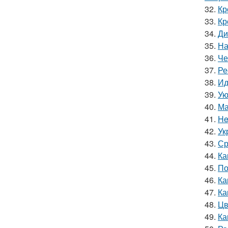
32.
Кр
33.
Кр
34.
Ди
35.
На
36.
Че
37.
Ре
38.
Ид
39.
Ую
40.
Ма
41.
He
42.
Ук
43.
Ср
44.
Ка
45.
По
46.
Ка
47.
Ка
48.
Цв
49.
Ка