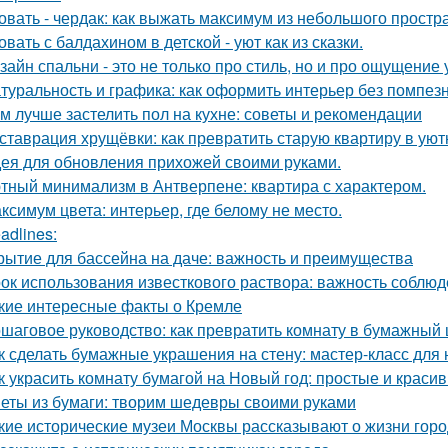
овать - чердак: как выжать максимум из небольшого простр
овать с балдахином в детской - уют как из сказки.
зайн спальни - это не только про стиль, но и про ощущение
туральность и графика: как оформить интерьер без помпезн
м лучше застелить пол на кухне: советы и рекомендации
ставрация хрущёвки: как превратить старую квартиру в уют
ея для обновления прихожей своими руками.
тный минимализм в Антверпене: квартира с характером.
ксимум цвета: интерьер, где белому не место.
adlines:
рытие для бассейна на даче: важность и преимущества
ок использования известкового раствора: важность соблю
кие интересные факты о Кремле
шаговое руководство: как превратить комнату в бумажный
к сделать бумажные украшения на стену: мастер-класс дл
к украсить комнату бумагой на Новый год: простые и краси
еты из бумаги: творим шедевры своими руками
кие исторические музеи Москвы рассказывают о жизни гор