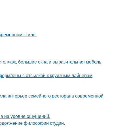
временном стиле.
стеллаж, большие окна и выразительная мебель
формлены с отсылкой к круизным лайнерам
ила интерьер семейного ресторана современной
 а на уровне ощущений.
продолжение философии студии.