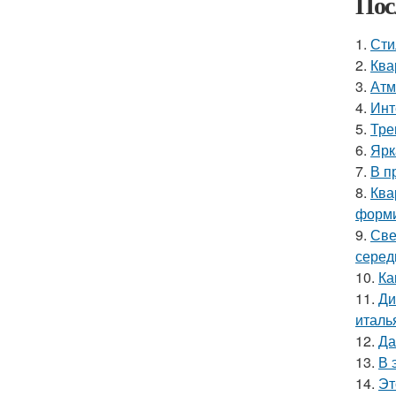
Пос
1.
Сти
2.
Ква
3.
Атм
4.
Инт
5.
Тре
6.
Ярк
7.
В п
8.
Ква
форми
9.
Све
серед
10.
Ка
11.
Ди
италь
12.
Да
13.
В 
14.
Эт