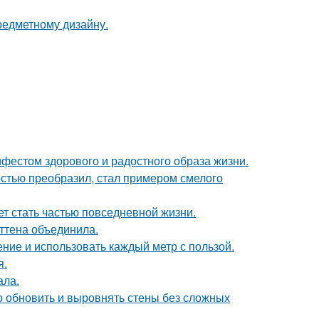
предметному дизайну.
ифестом здорового и радостного образа жизни.
остью преобразил, стал примером смелого
жет стать частью повседневной жизни.
эттена объединила.
ение и использовать каждый метр с пользой.
я.
ала.
о обновить и выровнять стены без сложных