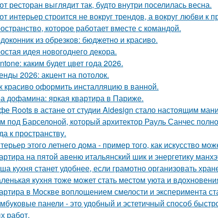
от ресторан выглядит так, будто внутри поселилась весна.
от интерьер строится не вокруг трендов, а вокруг любви к 
остранство, которое работает вместе с командой.
доконник из обрезков: бюджетно и красиво.
остая идея новогоднего декора.
ntone: каким будет цвет года 2026.
енды 2026: акцент на потолок.
к красиво оформить инсталляцию в ванной.
а дофамина: яркая квартира в Париже.
фе Roots в астане от студии Aidesign стало настоящим ман
м под Барселоной, который архитектор Рауль Санчес полн
да к пространству.
терьер этого летнего дома - пример того, как искусство мо
артира на пятой авеню итальянский шик и энергетику манх
ша кухня станет удобнее, если грамотно организовать хран
ленькая кухня тоже может стать местом уюта и вдохновени
артира в Москве воплощением смелости и эксперимента ст
мбуковые панели - это удобный и эстетичный способ быстр
х работ.