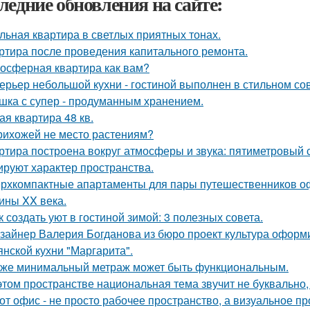
ледние обновления на сайте:
льная квартира в светлых приятных тонах.
ртира после проведения капитального ремонта.
осферная квартира как вам?
ерьер небольшой кухни - гостиной выполнен в стильном со
шка с супер - продуманным хранением.
ая квартира 48 кв.
рихожей не место растениям?
ртира построена вокруг атмосферы и звука: пятиметровый 
руют характер пространства.
рхкомпактные апартаменты для пары путешественников о
ины XX века.
к создать уют в гостиной зимой: 3 полезных совета.
зайнер Валерия Богданова из бюро проект культура оформ
янской кухни "Маргарита".
же минимальный метраж может быть функциональным.
этом пространстве национальная тема звучит не буквально,
от офис - не просто рабочее пространство, а визуальное 