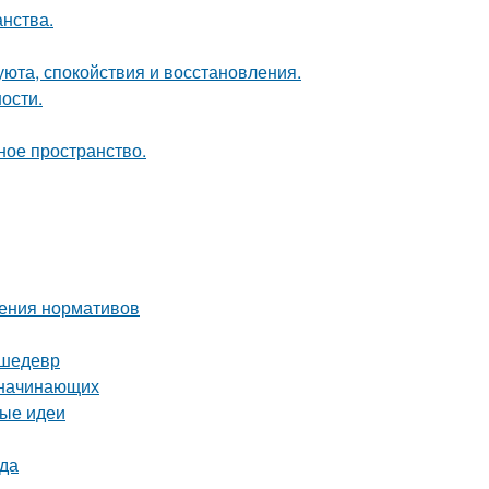
анства.
 уюта, спокойствия и восстановления.
ости.
ное пространство.
дения нормативов
 шедевр
я начинающих
вые идеи
ода