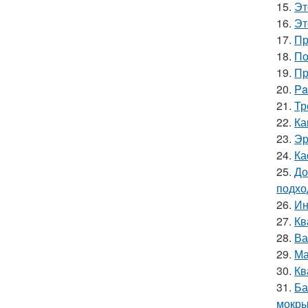
15.
Эт
16.
Эт
17.
Пр
18.
По
19.
Пр
20.
Pa
21.
Тр
22.
Ка
23.
Эр
24.
Ка
25.
До
подхо
26.
Ин
27.
Кв
28.
Ва
29.
Ма
30.
Кв
31.
Ба
мокры