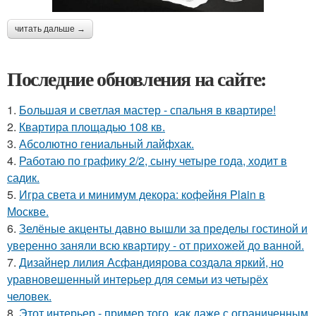
читать дальше →
Последние обновления на сайте:
1.
Большая и светлая мастер - спальня в квартире!
2.
Квартира площадью 108 кв.
3.
Абсолютно гениальный лайфхак.
4.
Работаю по графику 2/2, сыну четыре года, ходит в
садик.
5.
Игра света и минимум декора: кофейня Plain в
Москве.
6.
Зелёные акценты давно вышли за пределы гостиной и
уверенно заняли всю квартиру - от прихожей до ванной.
7.
Дизайнер лилия Асфандиярова создала яркий, но
уравновешенный интерьер для семьи из четырёх
человек.
8.
Этот интерьер - пример того, как даже с ограниченным