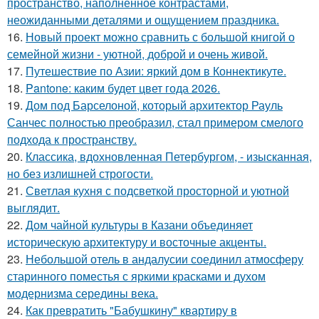
пространство, наполненное контрастами,
неожиданными деталями и ощущением праздника.
16.
Новый проект можно сравнить с большой книгой о
семейной жизни - уютной, доброй и очень живой.
17.
Путешествие по Азии: яркий дом в Коннектикуте.
18.
Pantone: каким будет цвет года 2026.
19.
Дом под Барселоной, который архитектор Рауль
Санчес полностью преобразил, стал примером смелого
подхода к пространству.
20.
Классика, вдохновленная Петербургом, - изысканная,
но без излишней строгости.
21.
Светлая кухня с подсветкой просторной и уютной
выглядит.
22.
Дом чайной культуры в Казани объединяет
историческую архитектуру и восточные акценты.
23.
Небольшой отель в андалусии соединил атмосферу
старинного поместья с яркими красками и духом
модернизма середины века.
24.
Как превратить "Бабушкину" квартиру в