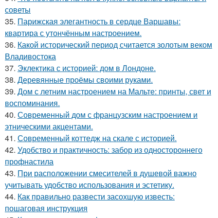
советы
35.
Парижская элегантность в сердце Варшавы:
квартира с утончённым настроением.
36.
Какой исторический период считается золотым веком
Владивостока
37.
Эклектика с историей: дом в Лондоне.
38.
Деревянные проёмы своими руками.
39.
Дом с летним настроением на Мальте: принты, свет и
воспоминания.
40.
Современный дом с французским настроением и
этническими акцентами.
41.
Современный коттедж на скале с историей.
42.
Удобство и практичность: забор из одностороннего
профнастила
43.
При расположении смесителей в душевой важно
учитывать удобство использования и эстетику.
44.
Как правильно развести засохшую известь:
пошаговая инструкция