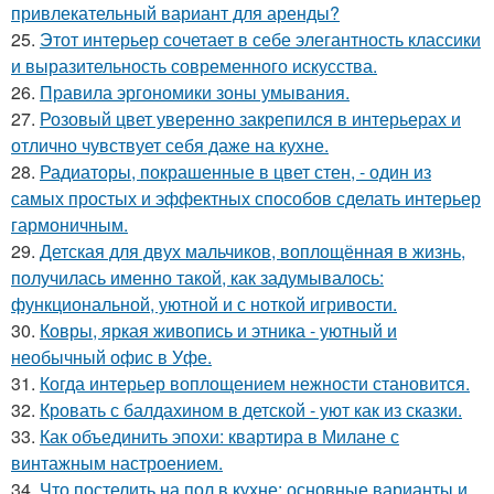
привлекательный вариант для аренды?
25.
Этот интерьер сочетает в себе элегантность классики
и выразительность современного искусства.
26.
Правила эргономики зоны умывания.
27.
Розовый цвет уверенно закрепился в интерьерах и
отлично чувствует себя даже на кухне.
28.
Радиаторы, покрашенные в цвет стен, - один из
самых простых и эффектных способов сделать интерьер
гармоничным.
29.
Детская для двух мальчиков, воплощённая в жизнь,
получилась именно такой, как задумывалось:
функциональной, уютной и с ноткой игривости.
30.
Ковры, яркая живопись и этника - уютный и
необычный офис в Уфе.
31.
Когда интерьер воплощением нежности становится.
32.
Кровать с балдахином в детской - уют как из сказки.
33.
Как объединить эпохи: квартира в Милане с
винтажным настроением.
34.
Что постелить на пол в кухне: основные варианты и