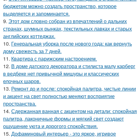
бюджетом можно создать пространство, которое
выделяется и запоминается.
9.
Этот дом словно собран из впечатлений о дальних
странах, шумных рынках, текстильных лавках и старых
английских коттеджах.
10.
Генеральная уборка после нового года: как вернуть
дому свежесть за 7 дней.
11.
Квартира с парижским настроением.
12.
В доме датского декоратора и стилиста малу карберг
в ведбеке нет привычной мишуры и классических
елочных шаров.
13.
Ремонт до и после: спокойная палитра, чистые линии
и акцент на свет полностью меняют восприятие
пространства.
14.
Сдержанная ванная с акцентом на детали: спокойная
палитра, лаконичные формы и мягкий свет создают
ощущение уюта и дорогого спокойствия.
15.
Дофаминовый интерьер - это яркое, игривое