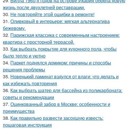
29.
Вилла 1960-х годов на острове Икария обрела новую
жизнь после двухлетней реставрации.
30.
Не повторяйте этой ошибки в ремонте!
31.
Оливковый в интерьере: мягкая альтернатива
бежевому.
32.
Парижская классика с современным настроением:
квартира с просторной террасой.
33.
Как выбрать покрытие для кухонного пола, чтобы
было тепло и уютно
34.
Паркет поднялся домиком: причины и способы
решения проблемы
35.
Новенький ламинат вздулся от влаги: что делать и
как избежать повторения
36.
Как выбрать шатер для бассейна из поликарбоната:
советы и рекомендации
37.
Оцинкованный забор в Москве: особенности и
преимущества
38.
Как правильно развести засохшую известь:
пошаговая инструкция