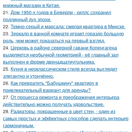
книжный магазин в Китае.
21.
Дом 1950-х годов в Беверли - хиллс сохранил
подлинный дух эпохи.
22.
Темно-серый и марсала: смелая квартира в Минске.
23.
Зеркало в ванной комнате играет гораздо большую
роль, чем может показаться на первый взгляд.
24.
Церковь в районе северной гавани Копенгагена
выделяется необычной геометрией - её главный зал
выполнен в форме двенадцатиугольника.
25.
Кухня в неоклассическом стиле всегда выглядит
элегантно и утончённо.
26.
Как превратить "Бабушкину" квартиру в
привлекательный вариант для аренды?
27.
От процесса ремонта и преображения интерьера
действительно можно получать удовольствие.
28.
Радиаторы, покрашенные в цвет стен, - один из
самых простых и эффектных способов сделать интерьер
гармоничным.