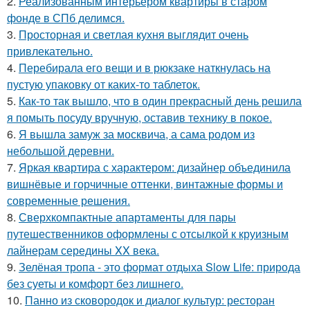
2.
Реализованным интерьером квартиры в старом
фонде в СПб делимся.
3.
Просторная и светлая кухня выглядит очень
привлекательно.
4.
Перебирала его вещи и в рюкзаке наткнулась на
пустую упаковку от каких-то таблеток.
5.
Как-то так вышло, что в один прекрасный день решила
я помыть посуду вручную, оставив технику в покое.
6.
Я вышла замуж за москвича, а сама родом из
небольшой деревни.
7.
Яркая квартира с характером: дизайнер объединила
вишнёвые и горчичные оттенки, винтажные формы и
современные решения.
8.
Сверхкомпактные апартаменты для пары
путешественников оформлены с отсылкой к круизным
лайнерам середины XX века.
9.
Зелёная тропа - это формат отдыха Slow Life: природа
без суеты и комфорт без лишнего.
10.
Панно из сковородок и диалог культур: ресторан