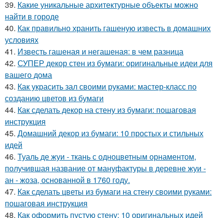
39.
Какие уникальные архитектурные объекты можно
найти в городе
40.
Как правильно хранить гашеную известь в домашних
условиях
41.
Известь гашеная и негашеная: в чем разница
42.
СУПЕР декор стен из бумаги: оригинальные идеи для
вашего дома
43.
Как украсить зал своими руками: мастер-класс по
созданию цветов из бумаги
44.
Как сделать декор на стену из бумаги: пошаговая
инструкция
45.
Домашний декор из бумаги: 10 простых и стильных
идей
46.
Туаль де жуи - ткань с одноцветным орнаментом,
получившая название от мануфактуры в деревне жуи -
ан - жоза, основанной в 1760 году.
47.
Как сделать цветы из бумаги на стену своими руками:
пошаговая инструкция
48.
Как оформить пустую стену: 10 оригинальных идей