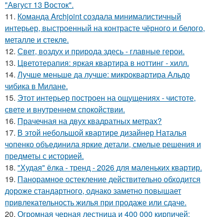
"Август 13 Восток".
11.
Команда Archjoint создала минималистичный
интерьер, выстроенный на контрасте чёрного и белого,
металле и стекле.
12.
Свет, воздух и природа здесь - главные герои.
13.
Цветотерапия: яркая квартира в ноттинг - хилл.
14.
Лучше меньше да лучше: микроквартира Альдо
чибика в Милане.
15.
Этот интерьер построен на ощущениях - чистоте,
свете и внутреннем спокойствии.
16.
Прачечная на двух квадратных метрах?
17.
В этой небольшой квартире дизайнер Наталья
чопенко объединила яркие детали, смелые решения и
предметы с историей.
18.
"Худая" ёлка - тренд - 2026 для маленьких квартир.
19.
Панорамное остекление действительно обходится
дороже стандартного, однако заметно повышает
привлекательность жилья при продаже или сдаче.
20.
Огромная черная лестница и 400 000 кирпичей: