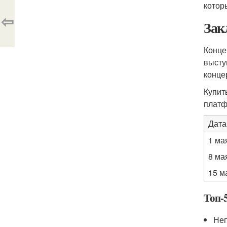
котор
⇦
Зак
Конце
высту
конце
Купит
платф
Дата
1 ма
8 ма
15 м
Топ-
Неп