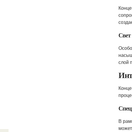
Конце
сопро
созда
Свет
Особо
насыщ
слой 
Инт
Конце
проце
Спец
В рам
может