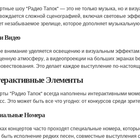
ртные шоу "Радио Тапок" — это не только музыка, но и виз
вождается сложной сценографией, включая световые эффек
ет незабываемое зрелище, которое дополняет музыкальну
 и Видео
е внимание уделяется освещению и визуальным эффектам.
енную атмосферу, а видеопроекции на больших экранах be
повествования. Это делает каждое выступление по-насто
ерактивные Элементы
рты "Радио Тапок" всегда наполнены интерактивными моме
сс. Это может быть все что угодно: от конкурсов среди зри
иальные Номера
ках концертов часто проходят специальные номера, которы
 быть исполнение редких песен, совместные выступления с