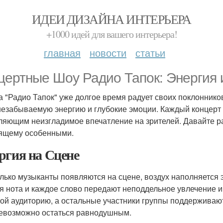
ИДЕИ ДИЗАЙНА ИНТЕРЬЕРА
+1000 идей для вашего интерьера!
главная
новости
статьи
цертные Шоу Радио Тапок: Энергия
а "Радио Тапок" уже долгое время радует своих поклонник
незабываемую энергию и глубокие эмоции. Каждый концерт
ляющим неизгладимое впечатление на зрителей. Давайте ра
ящему особенными.
ргия на Сцене
олько музыканты появляются на сцене, воздух наполняется 
я нота и каждое слово передают неподдельное увлечение и 
бой аудиторию, а остальные участники группы поддерживают
невозможно остаться равнодушным.