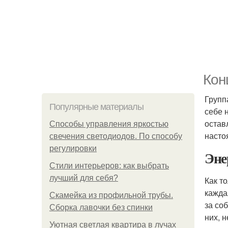
Кон
Групп
Популярные материалы
себе 
остав
Способы управления яркостью
насто
свечения светодиодов. По способу
регулировки
Эне
Стили интерьеров: как выбрать
лучший для себя?
Как т
кажда
Скамейка из профильной трубы.
за со
Сборка лавочки без спинки
них, 
Уютная светлая квартира в лучах