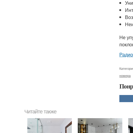
Уни
Инт
Воз
Неи
Не уп
покло
Радио
Категори
номера
Понр
Читайте также