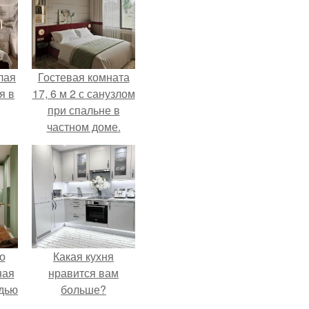
лая
Гостевая комната
я в
17, 6 м 2 с санузлом
при спальне в
частном доме.
о
Какая кухня
ная
нравится вам
дью
больше?