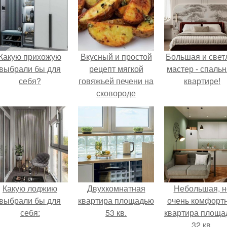
Какую прихожую
Вкусный и простой
Большая и свет
выбрали бы для
рецепт мягкой
мастер - спальн
себя?
говяжьей печени на
квартире!
сковороде
Какую лоджию
Двухкомнатная
Небольшая, н
выбрали бы для
квартира площадью
очень комфорт
себя:
53 кв.
квартира площа
32 кв.