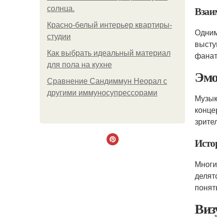
Взаи
солнца.
Красно-белый интерьер квартиры-
Одним
студии
высту
Как выбрать идеальный материал
фанат
для пола на кухне
Эмо
Сравнение Сандиммун Неорал с
другими иммуносупрессорами
Музык
конце
зрите
Исто
Многи
делят
понят
Виз