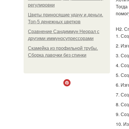
регулировки
Тогда
помог
Цветы приносящие удачу и деньги.
Топ-5 денежных цветков
H2. С
Сравнение Сандиммун Неорал с
1. Со
другими иммуносупрессорами
2. Из
Скамейка из профильной трубы.
3. Со
Сборка лавочки без спинки
4. Со
5. Со
6. Из
7. Со
8. Со
9. Со
10. И