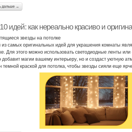
ь дальше →
10 идей: как нереально красиво и оригин
етящиеся звезды на потолке
 из самых оригинальных идей для украшения комнаты явля
ке. Для этого можно использовать светодиодные ленты или
о добавит магии вашему интерьеру, но и создаст уютную ат
н темной краской для потолка, чтобы звезды сияли еще ярч