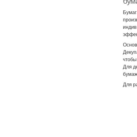
бум
Бумаг
произ
индив
эффек
Основ
Декуп
чтобы
Для д
бумаж
Для р