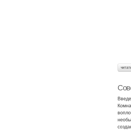
читат
Сов
Введ
Комна
вопло
необы
созда