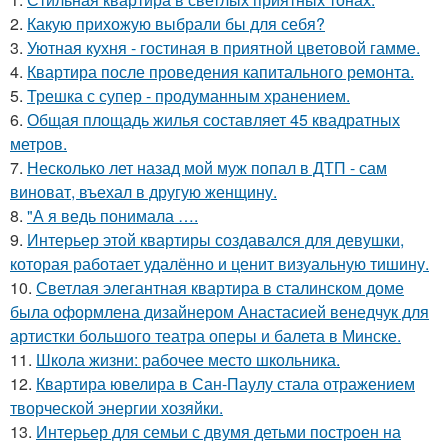
2.
Какую прихожую выбрали бы для себя?
3.
Уютная кухня - гостиная в приятной цветовой гамме.
4.
Квартира после проведения капитального ремонта.
5.
Трешка с супер - продуманным хранением.
6.
Общая площадь жилья составляет 45 квадратных
метров.
7.
Несколько лет назад мой муж попал в ДТП - сам
виноват, въехал в другую женщину.
8.
"А я ведь понимала ….
9.
Интерьер этой квартиры создавался для девушки,
которая работает удалённо и ценит визуальную тишину.
10.
Светлая элегантная квартира в сталинском доме
была оформлена дизайнером Анастасией венедчук для
артистки большого театра оперы и балета в Минске.
11.
Школа жизни: рабочее место школьника.
12.
Квартира ювелира в Сан-Паулу стала отражением
творческой энергии хозяйки.
13.
Интерьер для семьи с двумя детьми построен на