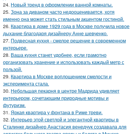
24.
Новый тренд в оформлении ванной комнаты.
25.
Зона за диваном часто недооценивается, хотя
именно она может стать стильным акцентом гостиной.
26.
Квартира в доме 1929 года в Москве получила новое
дыхание благодаря дизайнеру Анне шевченко.
27.
Подвесная кухня - смелое решение в современном
интерьере.
28.
Ваша кухня станет удобнее, если грамотно
организовать хранение и использовать каждый метр с
пользой.
29.
Квартира в Москве воплощением смелости и
эксперимента стала.
30.
Небольшая пекарня в центре Мадрида удивляет
интерьером, сочетающим природные мотивы и
футуризм.
31.
Яркая квартира у фонтана в Риме треви.
32.
Интерьер этой светлой и элегантной квартиры в
Сталинке дизайнер Анастасия венедчук создавала для
артистки большого театра оперы и балета в Минске.