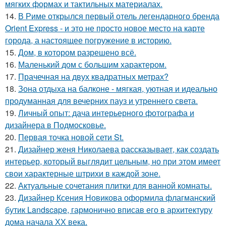
мягких формах и тактильных материалах.
14.
В Риме открылся первый отель легендарного бренда
Orient Express - и это не просто новое место на карте
города, а настоящее погружение в историю.
15.
Дом, в котором разрешено всё.
16.
Маленький дом с большим характером.
17.
Прачечная на двух квадратных метрах?
18.
Зона отдыха на балконе - мягкая, уютная и идеально
продуманная для вечерних пауз и утреннего света.
19.
Личный опыт: дача интерьерного фотографа и
дизайнера в Подмосковье.
20.
Первая точка новой сети St.
21.
Дизайнер женя Николаева рассказывает, как создать
интерьер, который выглядит цельным, но при этом имеет
свои характерные штрихи в каждой зоне.
22.
Актуальные сочетания плитки для ванной комнаты.
23.
Дизайнер Ксения Новикова оформила флагманский
бутик Landscape, гармонично вписав его в архитектуру
дома начала ХХ века.