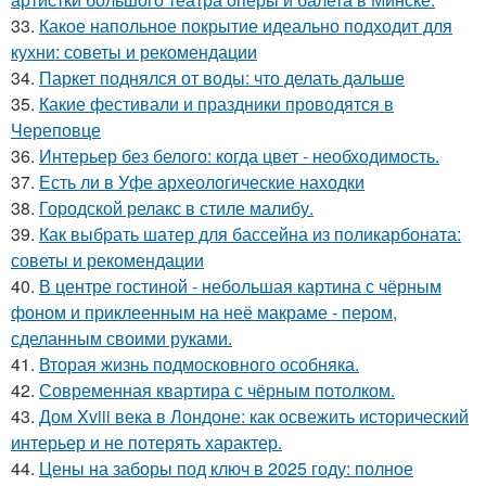
33.
Какое напольное покрытие идеально подходит для
кухни: советы и рекомендации
34.
Паркет поднялся от воды: что делать дальше
35.
Какие фестивали и праздники проводятся в
Череповце
36.
Интерьер без белого: когда цвет - необходимость.
37.
Есть ли в Уфе археологические находки
38.
Городской релакс в стиле малибу.
39.
Как выбрать шатер для бассейна из поликарбоната:
советы и рекомендации
40.
В центре гостиной - небольшая картина с чёрным
фоном и приклеенным на неё макраме - пером,
сделанным своими руками.
41.
Вторая жизнь подмосковного особняка.
42.
Современная квартира с чёрным потолком.
43.
Дом Xviii века в Лондоне: как освежить исторический
интерьер и не потерять характер.
44.
Цены на заборы под ключ в 2025 году: полное