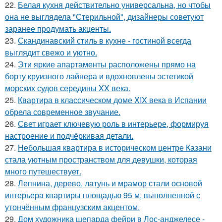
22.
Белая кухня действительно универсальна, но чтобы
она не выглядела "Стерильной", дизайнеры советуют
заранее продумать акценты.
23.
Скандинавский стиль в кухне - гостиной всегда
выглядит свежо и уютно.
24.
Эти яркие апартаменты расположены прямо на
борту круизного лайнера и вдохновлены эстетикой
морских судов середины XX века.
25.
Квартира в классическом доме XIX века в Испании
обрела современное звучание.
26.
Свет играет ключевую роль в интерьере, формируя
настроение и подчёркивая детали.
27.
Небольшая квартира в историческом центре Казани
стала уютным пространством для девушки, которая
много путешествует.
28.
Лепнина, дерево, латунь и мрамор стали основой
интерьера квартиры площадью 95 м, выполненной с
утончённым французским акцентом.
29.
Дом художника шепарда фейри в Лос-анджелесе -