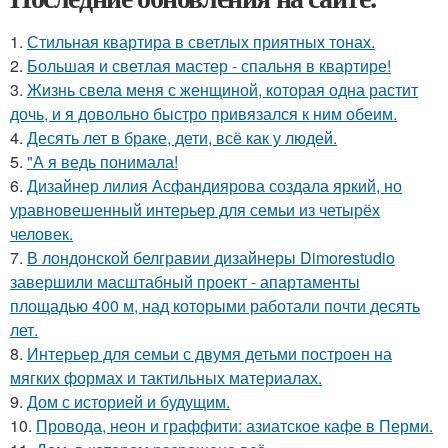
1.
Стильная квартира в светлых приятных тонах.
2.
Большая и светлая мастер - спальня в квартире!
3.
Жизнь свела меня с женщиной, которая одна растит
дочь, и я довольно быстро привязался к ним обеим.
4.
Десять лет в браке, дети, всё как у людей.
5.
"А я ведь понимала!
6.
Дизайнер лилия Асфандиярова создала яркий, но
уравновешенный интерьер для семьи из четырёх
человек.
7.
В лондонской белгравии дизайнеры Dimorestudio
завершили масштабный проект - апартаменты
площадью 400 м, над которыми работали почти десять
лет.
8.
Интерьер для семьи с двумя детьми построен на
мягких формах и тактильных материалах.
9.
Дом с историей и будущим.
10.
Провода, неон и граффити: азиатское кафе в Перми.