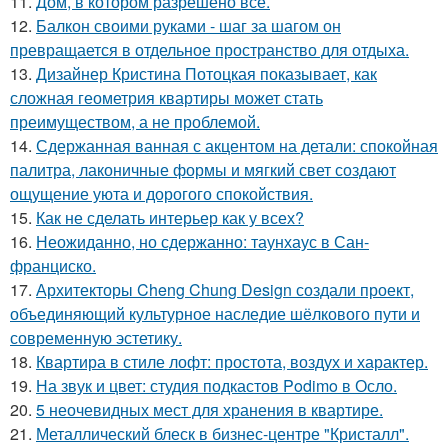
11.
Дом, в котором разрешено всё.
12.
Балкон своими руками - шаг за шагом он
превращается в отдельное пространство для отдыха.
13.
Дизайнер Кристина Потоцкая показывает, как
сложная геометрия квартиры может стать
преимуществом, а не проблемой.
14.
Сдержанная ванная с акцентом на детали: спокойная
палитра, лаконичные формы и мягкий свет создают
ощущение уюта и дорогого спокойствия.
15.
Как не сделать интерьер как у всех?
16.
Неожиданно, но сдержанно: таунхаус в Сан-
франциско.
17.
Архитекторы Cheng Chung Design создали проект,
объединяющий культурное наследие шёлкового пути и
современную эстетику.
18.
Квартира в стиле лофт: простота, воздух и характер.
19.
На звук и цвет: студия подкастов Podimo в Осло.
20.
5 неочевидных мест для хранения в квартире.
21.
Металлический блеск в бизнес-центре "Кристалл".