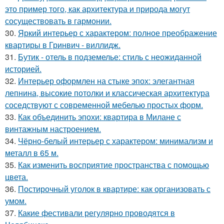
это пример того, как архитектура и природа могут
сосуществовать в гармонии.
30.
Яркий интерьер с характером: полное преображение
квартиры в Гринвич - виллидж.
31.
Бутик - отель в подземелье: стиль с неожиданной
историей.
32.
Интерьер оформлен на стыке эпох: элегантная
лепнина, высокие потолки и классическая архитектура
соседствуют с современной мебелью простых форм.
33.
Как объединить эпохи: квартира в Милане с
винтажным настроением.
34.
Чёрно-белый интерьер с характером: минимализм и
металл в 65 м.
35.
Как изменить восприятие пространства с помощью
цвета.
36.
Постирочный уголок в квартире: как организовать с
умом.
37.
Какие фестивали регулярно проводятся в