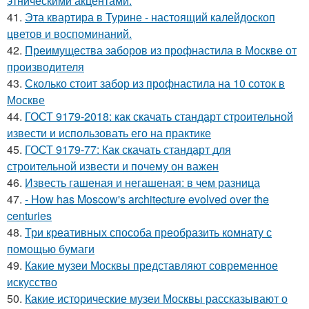
этническими акцентами.
41.
Эта квартира в Турине - настоящий калейдоскоп
цветов и воспоминаний.
42.
Преимущества заборов из профнастила в Москве от
производителя
43.
Сколько стоит забор из профнастила на 10 соток в
Москве
44.
ГОСТ 9179-2018: как скачать стандарт строительной
извести и использовать его на практике
45.
ГОСТ 9179-77: Как скачать стандарт для
строительной извести и почему он важен
46.
Известь гашеная и негашеная: в чем разница
47.
- How has Moscow's architecture evolved over the
centuries
48.
Три креативных способа преобразить комнату с
помощью бумаги
49.
Какие музеи Москвы представляют современное
искусство
50.
Какие исторические музеи Москвы рассказывают о