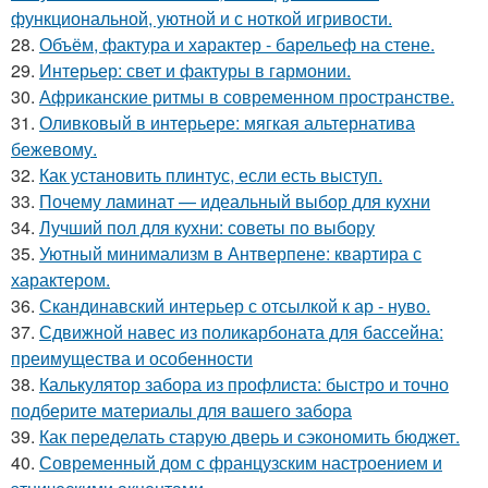
функциональной, уютной и с ноткой игривости.
28.
Объём, фактура и характер - барельеф на стене.
29.
Интерьер: свет и фактуры в гармонии.
30.
Африканские ритмы в современном пространстве.
31.
Оливковый в интерьере: мягкая альтернатива
бежевому.
32.
Как установить плинтус, если есть выступ.
33.
Почему ламинат — идеальный выбор для кухни
34.
Лучший пол для кухни: советы по выбору
35.
Уютный минимализм в Антверпене: квартира с
характером.
36.
Скандинавский интерьер с отсылкой к ар - нуво.
37.
Сдвижной навес из поликарбоната для бассейна:
преимущества и особенности
38.
Калькулятор забора из профлиста: быстро и точно
подберите материалы для вашего забора
39.
Как переделать старую дверь и сэкономить бюджет.
40.
Современный дом с французским настроением и