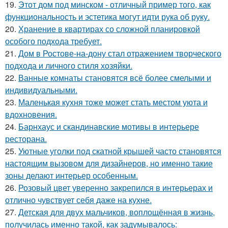
19.
Этот дом под минском - отличный пример того, как
функциональность и эстетика могут идти рука об руку.
20.
Хранение в квартирах со сложной планировкой
особого подхода требует.
21.
Дом в Ростове-на-дону стал отражением творческого
подхода и личного стиля хозяйки.
22.
Ванные комнаты становятся всё более смелыми и
индивидуальными.
23.
Маленькая кухня тоже может стать местом уюта и
вдохновения.
24.
Барнхаус и скандинавские мотивы в интерьере
ресторана.
25.
Уютные уголки под скатной крышей часто становятся
настоящим вызовом для дизайнеров, но именно такие
зоны делают интерьер особенным.
26.
Розовый цвет уверенно закрепился в интерьерах и
отлично чувствует себя даже на кухне.
27.
Детская для двух мальчиков, воплощённая в жизнь,
получилась именно такой, как задумывалось: