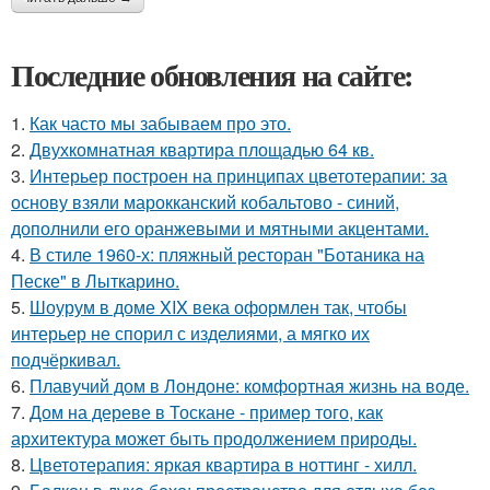
Последние обновления на сайте:
1.
Как часто мы забываем про это.
2.
Двухкомнатная квартира площадью 64 кв.
3.
Интерьер построен на принципах цветотерапии: за
основу взяли марокканский кобальтово - синий,
дополнили его оранжевыми и мятными акцентами.
4.
В стиле 1960-х: пляжный ресторан "Ботаника на
Песке" в Лыткарино.
5.
Шоурум в доме XIX века оформлен так, чтобы
интерьер не спорил с изделиями, а мягко их
подчёркивал.
6.
Плавучий дом в Лондоне: комфортная жизнь на воде.
7.
Дом на дереве в Тоскане - пример того, как
архитектура может быть продолжением природы.
8.
Цветотерапия: яркая квартира в ноттинг - хилл.