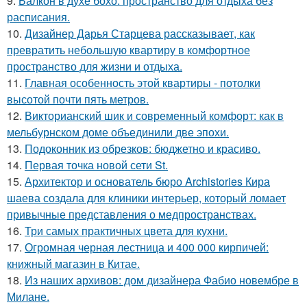
9.
Балкон в духе бохо: пространство для отдыха без
расписания.
10.
Дизайнер Дарья Старцева рассказывает, как
превратить небольшую квартиру в комфортное
пространство для жизни и отдыха.
11.
Главная особенность этой квартиры - потолки
высотой почти пять метров.
12.
Викторианский шик и современный комфорт: как в
мельбурнском доме объединили две эпохи.
13.
Подоконник из обрезков: бюджетно и красиво.
14.
Первая точка новой сети St.
15.
Архитектор и основатель бюро Archistories Кира
шаева создала для клиники интерьер, который ломает
привычные представления о медпространствах.
16.
Три самых практичных цвета для кухни.
17.
Огромная черная лестница и 400 000 кирпичей:
книжный магазин в Китае.
18.
Из наших архивов: дом дизайнера Фабио новембре в
Милане.