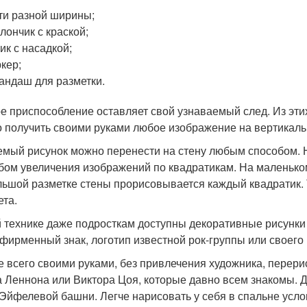
ти разной ширины;
лончик с краской;
ик с насадкой;
кер;
андаш для разметки.
е приспособление оставляет свой узнаваемый след. Из эти
 получить своими руками любое изображение на вертикаль
мый рисунок можно перенести на стену любым способом. Н
бом увеличения изображений по квадратикам. На маленьком 
льшой разметке стены прорисовывается каждый квадратик.
ета.
й технике даже подросткам доступны декоративные рисунки
 фирменный знак, логотип известной рок-группы или своего
 всего своими руками, без привлечения художника, перер
 Леннона или Виктора Цоя, которые давно всем знакомы. 
Эйфелевой башни. Легче нарисовать у себя в спальне усло