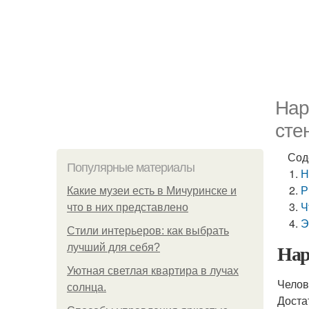
Нар
сте
Сод
Популярные материалы
Н
Р
Какие музеи есть в Мичуринске и
Ч
что в них представлено
Э
Стили интерьеров: как выбрать
Нар
лучший для себя?
Уютная светлая квартира в лучах
Челов
солнца.
Доста