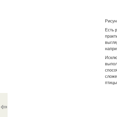
Рисун
Есть 
практ
выгля
напри
Исклю
выпол
спосо
сложе
птицы
⇦