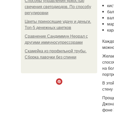
Способы управления яркостью
кис
свечения светодиодов. По способу
бал
регулировки
вал
Цветы приносящие удачу и деньги.
мар
Топ-5 денежных цветков
кар
Сравнение Сандиммун Неорал с
Каждо
другими иммуносупрессорами
можно
Скамейка из профильной трубы.
Желае
Сборка лавочки без спинки
спосо
на бо
портр
В это
стену
Проще
Джона
фоне 