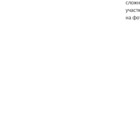
сложн
участ
на фо