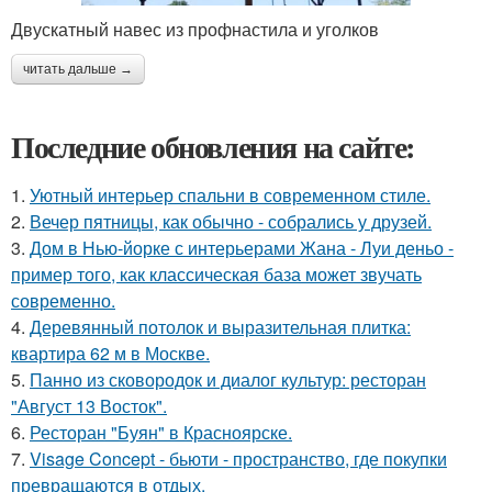
Двускатный навес из профнастила и уголков
читать дальше →
Последние обновления на сайте:
1.
Уютный интерьер спальни в современном стиле.
2.
Вечер пятницы, как обычно - собрались у друзей.
3.
Дом в Нью-йорке с интерьерами Жана - Луи деньо -
пример того, как классическая база может звучать
современно.
4.
Деревянный потолок и выразительная плитка:
квартира 62 м в Москве.
5.
Панно из сковородок и диалог культур: ресторан
"Август 13 Восток".
6.
Ресторан "Буян" в Красноярске.
7.
Visage Concept - бьюти - пространство, где покупки
превращаются в отдых.