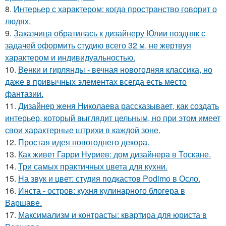
8.
Интерьер с характером: когда пространство говорит о
людях.
9.
Заказчица обратилась к дизайнеру Юлии поздняк с
задачей оформить студию всего 32 м, не жертвуя
характером и индивидуальностью.
10.
Венки и гирлянды - вечная новогодняя классика, но
даже в привычных элементах всегда есть место
фантазии.
11.
Дизайнер женя Николаева рассказывает, как создать
интерьер, который выглядит цельным, но при этом имеет
свои характерные штрихи в каждой зоне.
12.
Простая идея новогоднего декора.
13.
Как живет Гарри Нуриев: дом дизайнера в Тоскане.
14.
Три самых практичных цвета для кухни.
15.
На звук и цвет: студия подкастов Podimo в Осло.
16.
Инста - остров: кухня кулинарного блогера в
Варшаве.
17.
Максимализм и контрасты: квартира для юриста в