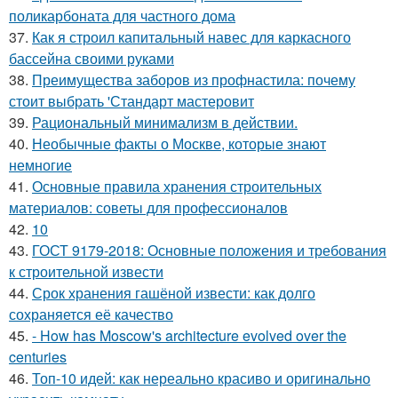
поликарбоната для частного дома
37.
Как я строил капитальный навес для каркасного
бассейна своими руками
38.
Преимущества заборов из профнастила: почему
стоит выбрать 'Стандарт мастеровит
39.
Рациональный минимализм в действии.
40.
Необычные факты о Москве, которые знают
немногие
41.
Основные правила хранения строительных
материалов: советы для профессионалов
42.
10
43.
ГОСТ 9179-2018: Основные положения и требования
к строительной извести
44.
Срок хранения гашёной извести: как долго
сохраняется её качество
45.
- How has Moscow's architecture evolved over the
centuries
46.
Топ-10 идей: как нереально красиво и оригинально