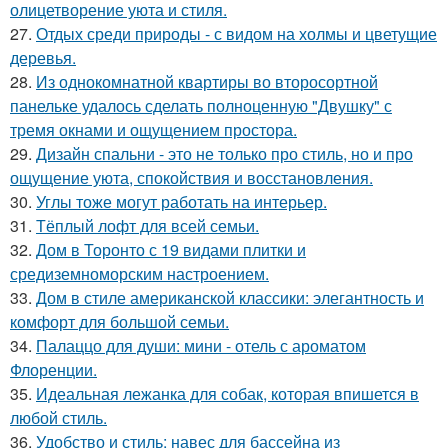
олицетворение уюта и стиля.
27.
Отдых среди природы - с видом на холмы и цветущие
деревья.
28.
Из однокомнатной квартиры во второсортной
панельке удалось сделать полноценную "Двушку" с
тремя окнами и ощущением простора.
29.
Дизайн спальни - это не только про стиль, но и про
ощущение уюта, спокойствия и восстановления.
30.
Углы тоже могут работать на интерьер.
31.
Тёплый лофт для всей семьи.
32.
Дом в Торонто с 19 видами плитки и
средиземноморским настроением.
33.
Дом в стиле американской классики: элегантность и
комфорт для большой семьи.
34.
Палаццо для души: мини - отель с ароматом
Флоренции.
35.
Идеальная лежанка для собак, которая впишется в
любой стиль.
36.
Удобство и стиль: навес для бассейна из