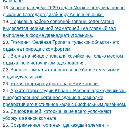
Варшаве.
18.
Квартира в доме 1929 года в Москве получила новое
дыхание благодаря дизайнеру Анне шевченко.
19.
Церковь в районе северной гавани Копенгагена
выделяется необычной геометрией - её главный зал
выполнен в форме двенадцатиугольника.
20.
Глэмпинг "Зелёная Тропа" в тульской области - это
отдых на природе с комфортом.
21.
Вилла на ибице стала для хозяйки не только местом
отдыха, но и источником вдохновения.
22.
Ванные комнаты становятся всё более смелыми и
индивидуальными.
23.
Яркая квартира у фонтана в Риме треви.
24.
Архитекторы студии Khoan + Partners вдохнули жизнь
в недостроенное бетонное здание в Камбодже,
превратив его в стильное кафе с биофильным дизайном.
25.
Список вещей, которые чаще всего усложняют
уборку в ванной комнате:
26.
Современная гостиная, где каждый элемент -