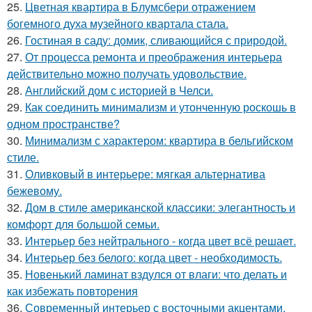
25.
Цветная квартира в Блумсбери отражением
богемного духа музейного квартала стала.
26.
Гостиная в саду: домик, сливающийся с природой.
27.
От процесса ремонта и преображения интерьера
действительно можно получать удовольствие.
28.
Английский дом с историей в Челси.
29.
Как соединить минимализм и утонченную роскошь в
одном пространстве?
30.
Минимализм с характером: квартира в бельгийском
стиле.
31.
Оливковый в интерьере: мягкая альтернатива
бежевому.
32.
Дом в стиле американской классики: элегантность и
комфорт для большой семьи.
33.
Интерьер без нейтрального - когда цвет всё решает.
34.
Интерьер без белого: когда цвет - необходимость.
35.
Новенький ламинат вздулся от влаги: что делать и
как избежать повторения
36.
Современный интерьер с восточными акцентами.