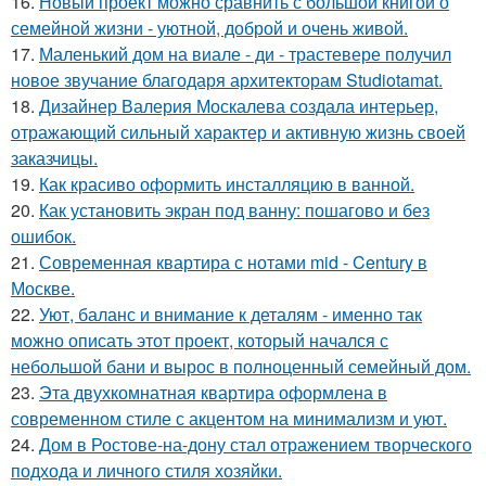
16.
Новый проект можно сравнить с большой книгой о
семейной жизни - уютной, доброй и очень живой.
17.
Маленький дом на виале - ди - трастевере получил
новое звучание благодаря архитекторам Studiotamat.
18.
Дизайнер Валерия Москалева создала интерьер,
отражающий сильный характер и активную жизнь своей
заказчицы.
19.
Как красиво оформить инсталляцию в ванной.
20.
Как установить экран под ванну: пошагово и без
ошибок.
21.
Современная квартира с нотами mid - Century в
Москве.
22.
Уют, баланс и внимание к деталям - именно так
можно описать этот проект, который начался с
небольшой бани и вырос в полноценный семейный дом.
23.
Эта двухкомнатная квартира оформлена в
современном стиле с акцентом на минимализм и уют.
24.
Дом в Ростове-на-дону стал отражением творческого
подхода и личного стиля хозяйки.