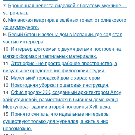
7.
Брошенная невеста сиделкой к богатому мужчине …
устроилась.
8.
Миланская квартира в зелёных тонах: от оливкового
до изумрудного.
9.
Белый бетон и зелень: дом в Испании, где сад стал
частью интерьера.
10.
Интерьер для семьи с двумя детьми построен на
мягких формах и тактильных материалах.
11.
Этот офис - не просто рабочее пространство, а
визуальное продолжение философии студии.
12.
Маленький городской дом с характером.
13.
Новогодняя уборка: пошаговая инструкция.
14.
Офис продаж ЖК, созданный архитектором Алсу
хайрутдиновой, разместился в бывшем доме купца
Меркулова - здании второй половины Xviii века.
15.
Принято считать, что идеальные интерьеры
существуют только для журналов, а жить в них
невозможно.