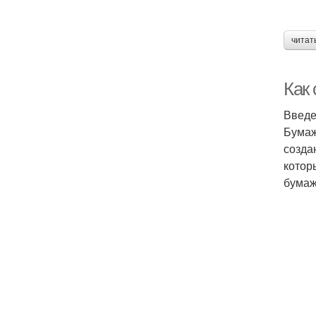
читат
Как
Введ
Бумаж
созда
котор
бумаж