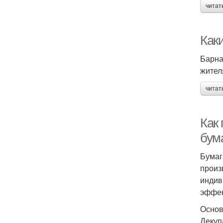
читат
Как
Барна
жител
читат
Как
бум
Бумаг
произ
индив
эффек
Основ
Декуп