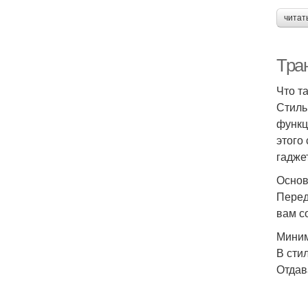
читат
Тран
Что та
Стиль
функц
этого
гадже
Основ
Перед
вам с
Миним
В сти
Отдав