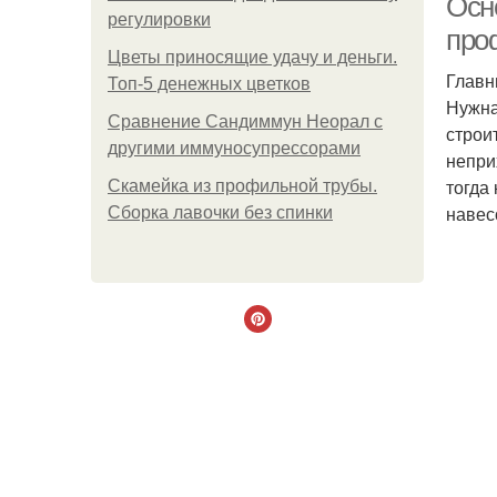
Осн
регулировки
про
Цветы приносящие удачу и деньги.
Главн
Топ-5 денежных цветков
Нужна
Сравнение Сандиммун Неорал с
строи
другими иммуносупрессорами
непри
тогда
Скамейка из профильной трубы.
навес
Сборка лавочки без спинки