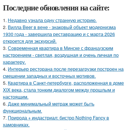
Последние обновления на сайте:
1.
Недавно узнала одну странную историю.
2.
Вилла Beer в вене - знаковый объект модернизма
1930 года - завершила реставрацию и с марта 2026
откроется для экскурсий.
3.
Современная квартира в Минске с французским
настроением - светлая, воздушная и очень личная по
характеру.
4.
Интерьер ресторана после перезагрузки построен на
смешении западных и восточных мотивов.
5.
Квартира в Санкт-петербурге, расположенная в доме
XIX века, стала тонким диалогом между прошлым и
настоящим.
6.
Даже минимальный метраж может быть
функциональным.
7.
Природа + индастриал: бистро Nothing Fancy в
хамовниках.