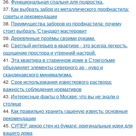
36.
Функциональная спальня для подростка.
37.
Как выбрать забор из металлического профнастила:
советы и рекомендации
38.
Преимущества заборов из профнастила: почему
стоит выбрать 'Стандарт мастеровит
39.
Деревянные проёмы своими руками.
40.
Светлый интерьер в квартире - это всегда легкость,
ощущение простора и утренний настрой.
41.
Эта квартира в старинном доме в Стокгольме
объединяет элементы северного ар - нуво и
скандинавского минимализма.
42.
Срок использования известкового раствора:
важность соблюдения нормативов
43.
Интересные факты о Москве: что вы не знали о
столице
44.
Как правильно хранить гашеную известь: основные
рекомендации
45.
СУПЕР декор стен из бумаги: оригинальные идеи для
вашего дома