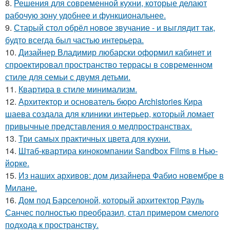
8.
Решения для современной кухни, которые делают
рабочую зону удобнее и функциональнее.
9.
Старый стол обрёл новое звучание - и выглядит так,
будто всегда был частью интерьера.
10.
Дизайнер Владимир любарски оформил кабинет и
спроектировал пространство террасы в современном
стиле для семьи с двумя детьми.
11.
Квартира в стиле минимализм.
12.
Архитектор и основатель бюро Archistories Кира
шаева создала для клиники интерьер, который ломает
привычные представления о медпространствах.
13.
Три самых практичных цвета для кухни.
14.
Штаб-квартира кинокомпании Sandbox Films в Нью-
йорке.
15.
Из наших архивов: дом дизайнера Фабио новембре в
Милане.
16.
Дом под Барселоной, который архитектор Рауль
Санчес полностью преобразил, стал примером смелого
подхода к пространству.