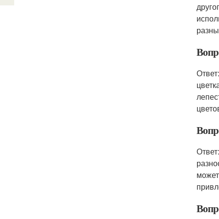
друго
испол
разны
Вопро
Ответ
цветк
лепес
цвето
Вопр
Ответ
разно
может
привл
Вопр