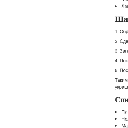
Ле
Шаг
1. Об
2. Сд
3. За
4. По
5. По
Таким
украш
Спи
Пл
Но
Ма