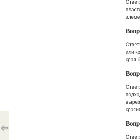
Ответ
пласт
элеме
Вопр
Ответ
или к
края 
Вопро
Ответ
подхо
вырез
краси
Вопро
⇦
Ответ