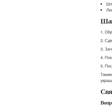
Шп
Ле
Шаг
1. Об
2. Сд
3. За
4. По
5. По
Таким
украш
Свя
Вопро