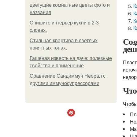
цветущие комнатные цветы фото и
К
названия
К
К
Опишите интерьер кухни в 2-3
К
словах.
Соз
Стильная квартира в светлых
деш
приятных тонах.
Гашеная известь на даче: полезные
Пласт
свойства и применение
источ
Сравнение Сандиммун Неорал с
недор
другими иммуносупрессорами
Что
Чтобы
Пл
Но
Ма
Шп