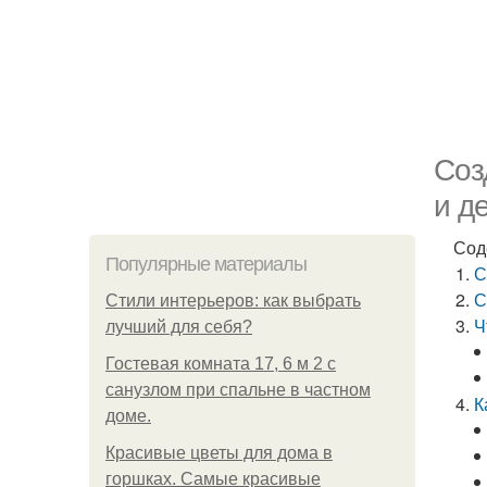
Соз
и д
Сод
Популярные материалы
С
С
Стили интерьеров: как выбрать
Ч
лучший для себя?
Гостевая комната 17, 6 м 2 с
санузлом при спальне в частном
К
доме.
Красивые цветы для дома в
горшках. Самые красивые