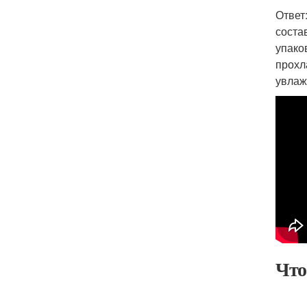
Ответ
соста
упако
прохл
увлаж
Что