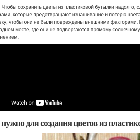
: Чтобы сохранить цветы из пластиковой бутылки надолго,
вами, которые предотвращают изнашивание и потерю цвета
вку, чтобы они не были повреждены внешними факторами. Кр
адном месте, где они не подвергаются прямому солнечному 
нением.
 нужно для создания цветов из пласти