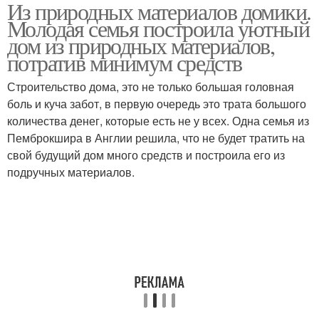
Из природных материалов домики.
Поделка из природного
Дом из природного
Молодая семья построила уютный
материала
материала
дом из природных материалов,
потратив минимум средств
Строительство дома, это не только большая головная
Домик из веток
Домик из веточек
боль и куча забот, в первую очередь это трата большого
количества денег, которые есть не у всех. Одна семья из
Пемброкшира в Англии решила, что не будет тратить на
свой будущий дом много средств и построила его из
Руки из подручных
Декоративный домик
подручных материалов.
материалов
Поделки из природных
Естественные
и
материалы