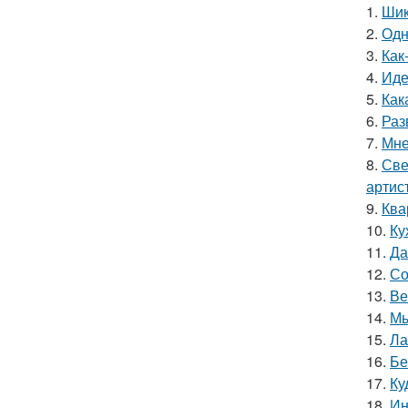
1.
Шик
2.
Одн
3.
Как
4.
Иде
5.
Как
6.
Раз
7.
Мне
8.
Све
артис
9.
Ква
10.
Ку
11.
Да
12.
Со
13.
Ве
14.
Мы
15.
Ла
16.
Бе
17.
Ку
18.
Ин