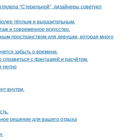
ыглядела "Стерильной", дизайнеры советуют
 более тёплым и выразительным.
таж и современное искусство.
тным пространством для девушки, которая много
хочется забыть о времени.
о справиться с фантазией и расчётом.
и уютно
нт внутри.
сть.
ьное решение для вашего отдыха
и.