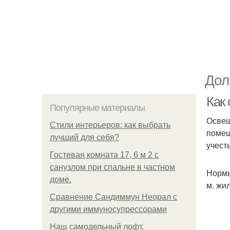
Дол
Как
Популярные материалы
Освещ
Стили интерьеров: как выбрать
помещ
лучший для себя?
учест
Гостевая комната 17, 6 м 2 с
санузлом при спальне в частном
Нормы
доме.
м. жи
Сравнение Сандиммун Неорал с
другими иммуносупрессорами
Наш самодельный лофт.