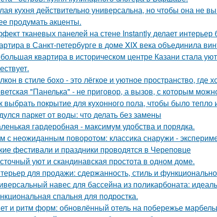
лая кухня действительно универсальна, но чтобы она не в
ее продумать акценты.
фект тканевых панелей на стене Instantly делает интерьер
артира в Санкт-петербурге в доме XIX века объединила вин
большая квартира в историческом центре Казани стала ую
ествует.
лкон в стиле бохо - это лёгкое и уютное пространство, где 
ветская "Панелька" - не приговор, а вызов, с которым можн
к выбрать покрытие для кухонного пола, чтобы было тепло 
дулся паркет от воды: что делать без замены
ленькая гардеробная - максимум удобства и порядка.
м с неожиданным поворотом: классика снаружи - экспериме
кие фестивали и праздники проводятся в Череповце
сточный уют и скандинавская простота в одном доме.
терьер для продажи: сдержанность, стиль и функционально
иверсальный навес для бассейна из поликарбоната: идеал
нкциональная спальня для подростка.
ет и ритм форм: обновлённый отель на побережье марбель