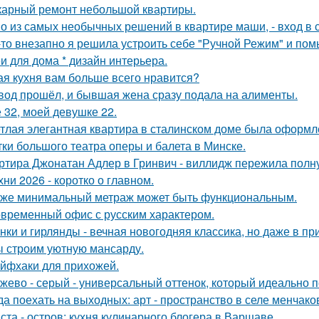
арный ремонт небольшой квартиры.
о из самых необычных решений в квартире маши, - вход в с
-то внезапно я решила устроить себе "Ручной Режим" и пом
и для дома * дизайн интерьера.
ая кухня вам больше всего нравится?
вод прошёл, и бывшая жена сразу подала на алименты.
 32, моей девушке 22.
тлая элегантная квартира в сталинском доме была оформл
тки большого театра оперы и балета в Минске.
ртира Джонатан Адлер в Гринвич - виллидж пережила полну
хни 2026 - коротко о главном.
же минимальный метраж может быть функциональным.
временный офис с русским характером.
нки и гирлянды - вечная новогодняя классика, но даже в п
 строим уютную мансарду.
йфхаки для прихожей.
жево - серый - универсальный оттенок, который идеально 
да поехать на выходных: арт - пространство в селе менчак
ста - остров: кухня кулинарного блогера в Варшаве.