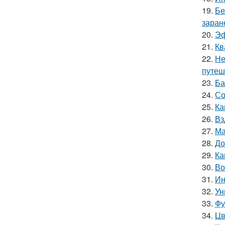
19.
Бе
заран
20.
Эф
21.
Кв
22.
Не
путеш
23.
Ба
24.
Со
25.
Ка
26.
Вз
27.
Ма
28.
До
29.
Ка
30.
Во
31.
Ин
32.
Ун
33.
Фу
34.
Цв