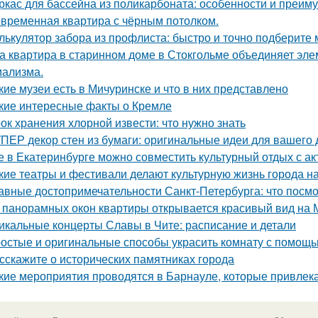
ркас для бассейна из поликарбоната: особенности и преим
временная квартира с чёрным потолком.
лькулятор забора из профлиста: быстро и точно подберите
а квартира в старинном доме в Стокгольме объединяет элем
ализма.
кие музеи есть в Мичуринске и что в них представлено
кие интересные факты о Кремле
ок хранения хлорной извести: что нужно знать
ПЕР декор стен из бумаги: оригинальные идеи для вашего
е в Екатеринбурге можно совместить культурный отдых с а
кие театры и фестивали делают культурную жизнь города 
авные достопримечательности Санкт-Петербурга: что посмо
 панорамных окон квартиры открывается красивый вид на 
икальные концерты Славы в Чите: расписание и детали
остые и оригинальные способы украсить комнату с помощь
сскажите о исторических памятниках города
кие мероприятия проводятся в Барнауле, которые привлек