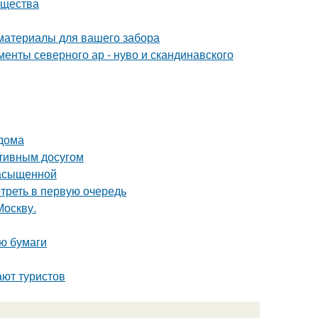
ущества
 материалы для вашего забора
енты северного ар - нуво и скандинавского
 дома
ктивным досугом
насыщенной
треть в первую очередь
Москву.
ю бумаги
ают туристов