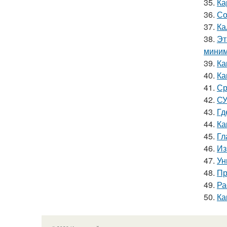
35.
Ка
36.
Со
37.
Ка
38.
Эт
миним
39.
Ка
40.
Ка
41.
Ср
42.
СУ
43.
Гд
44.
Ка
45.
Гл
46.
Из
47.
Ун
48.
Пр
49.
Ра
50.
Ка