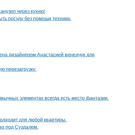
анузел через кухню!
ыть посуду без помощи техники.
ена дизайнером Анастасией венедчук для
ю перезагрузку.
ривычных элементах всегда есть место фантазии.
подходит для любой квартиры.
ово под Суздалем.