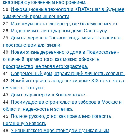
квартира с утончённым настроением.
36.
Инновационные технологии KRATA: шаг в будущее
химической промышленности
37.
Максимум цвета: интерьер, где белому не место.
38.
Модернизм в легендарном доме Сан-паулу.
39.
Дом на дереве в Тоскане: когда мечта становится
пространством для жизни.
40.
Новая жизнь деревянного дома в Подмосковье -
отличный пример того, как можно обновить
пространство, не теряя его характера.
41.
Современный дом, отражающий личность хозяина.
42.
Яркий интерьер в лондонском доме XIX века: когда
смелость - это уют.
43.
Дом с характером в Коннектикуте.
44.
Преимущества строительства заборов в Москве и
области: надежность и эстетика
45.
Полное руководство: как правильно погасить
негашеную известь
46.
У ионического моря стоит дом с уникальным