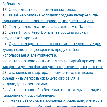
библиотеки.
17.
Обзор квартиры в шоколадных тонах.
18.
Дизайнер Милана колодник создала интерьер, где
гармонично сочетаются природа, творчество и уют.
19.
Под куполом: квартира с характером в Париже.
20.
Desert Rock Resort: отель, выросший из скал
саудовской Аравии.
21.
Сухой холодильник - это современное решение для
кухни, позволяющее хранить продукты без
использования электричества.
22.
Интерьер новой оптики в Москве - яркий пример того,
как цвет и детали формируют настроение пространства.
23.
Эта минская квартира - пример того, как можно
объединить легкость французского стиля и
индивидуальность семьи.
24.
Интерьер ванной в бежевых тонах всегда выглядит
гармонично и расслабляюще.
25.
Старая квартира в Барселоне обрела новую жизнь в
духе философии ваби - саби, где ценится красота