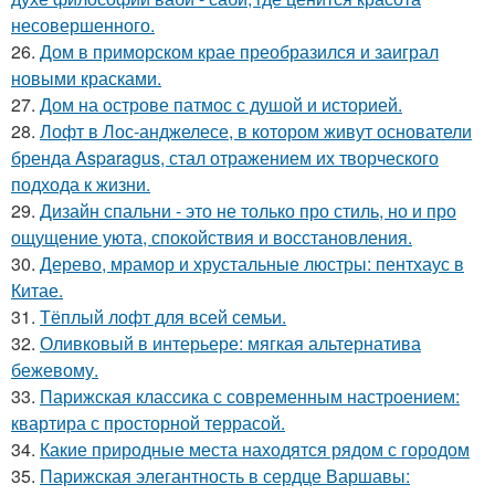
несовершенного.
26.
Дом в приморском крае преобразился и заиграл
новыми красками.
27.
Дом на острове патмос с душой и историей.
28.
Лофт в Лос-анджелесе, в котором живут основатели
бренда Asparagus, стал отражением их творческого
подхода к жизни.
29.
Дизайн спальни - это не только про стиль, но и про
ощущение уюта, спокойствия и восстановления.
30.
Дерево, мрамор и хрустальные люстры: пентхаус в
Китае.
31.
Тёплый лофт для всей семьи.
32.
Оливковый в интерьере: мягкая альтернатива
бежевому.
33.
Парижская классика с современным настроением:
квартира с просторной террасой.
34.
Какие природные места находятся рядом с городом
35.
Парижская элегантность в сердце Варшавы: