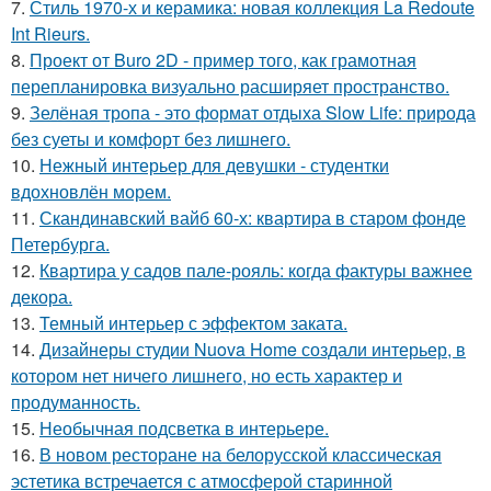
7.
Стиль 1970-х и керамика: новая коллекция La Redoute
Int Rieurs.
8.
Проект от Buro 2D - пример того, как грамотная
перепланировка визуально расширяет пространство.
9.
Зелёная тропа - это формат отдыха Slow Life: природа
без суеты и комфорт без лишнего.
10.
Нежный интерьер для девушки - студентки
вдохновлён морем.
11.
Скандинавский вайб 60-х: квартира в старом фонде
Петербурга.
12.
Квартира у садов пале-рояль: когда фактуры важнее
декора.
13.
Темный интерьер с эффектом заката.
14.
Дизайнеры студии Nuova Home создали интерьер, в
котором нет ничего лишнего, но есть характер и
продуманность.
15.
Необычная подсветка в интерьере.
16.
В новом ресторане на белорусской классическая
эстетика встречается с атмосферой старинной