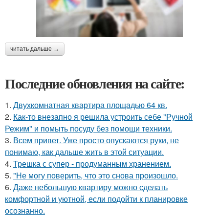
читать дальше →
Последние обновления на сайте:
1.
Двухкомнатная квартира площадью 64 кв.
2.
Как-то внезапно я решила устроить себе "Ручной
Режим" и помыть посуду без помощи техники.
3.
Всем привет. Уже просто опускаются руки, не
понимаю, как дальше жить в этой ситуации.
4.
Трешка с супер - продуманным хранением.
5.
"Не могу поверить, что это снова произошло.
6.
Даже небольшую квартиру можно сделать
комфортной и уютной, если подойти к планировке
осознанно.