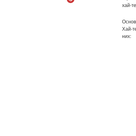
хай-т
Основ
Хай-т
них: