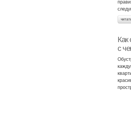
прави
следу
читат
Как
с че
Обуст
кажду
кварт
краси
прост