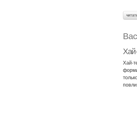
читат
Вас
Хай
Хай-т
форми
тольк
повли