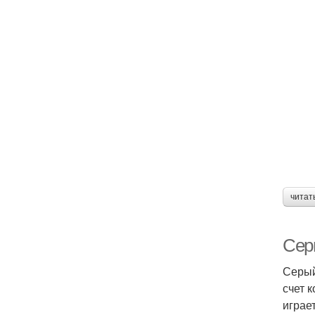
читат
Сер
Серый
счет 
играе