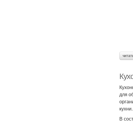
читат
Кухо
Кухон
для о
орган
кухни.
В сос