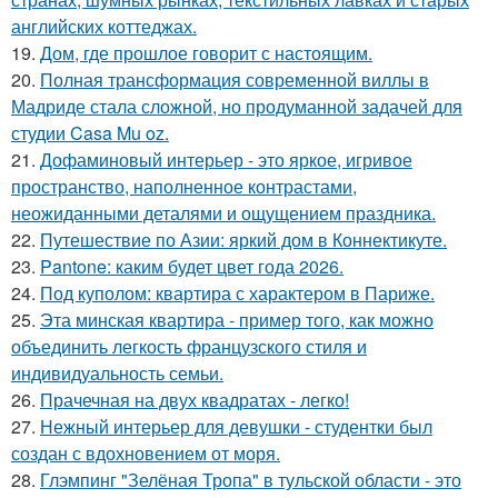
английских коттеджах.
19.
Дом, где прошлое говорит с настоящим.
20.
Полная трансформация современной виллы в
Мадриде стала сложной, но продуманной задачей для
студии Casa Mu oz.
21.
Дофаминовый интерьер - это яркое, игривое
пространство, наполненное контрастами,
неожиданными деталями и ощущением праздника.
22.
Путешествие по Азии: яркий дом в Коннектикуте.
23.
Pantone: каким будет цвет года 2026.
24.
Под куполом: квартира с характером в Париже.
25.
Эта минская квартира - пример того, как можно
объединить легкость французского стиля и
индивидуальность семьи.
26.
Прачечная на двух квадратах - легко!
27.
Нежный интерьер для девушки - студентки был
создан с вдохновением от моря.
28.
Глэмпинг "Зелёная Тропа" в тульской области - это