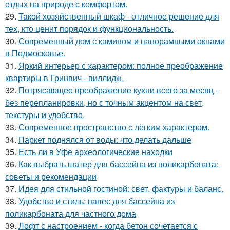
отдых на природе с комфортом.
29.
Такой хозяйственный шкаф - отличное решение для
тех, кто ценит порядок и функциональность.
30.
Современный дом с камином и панорамными окнами
в Подмосковье.
31.
Яркий интерьер с характером: полное преображение
квартиры в Гринвич - виллидж.
32.
Потрясающее преображение кухни всего за месяц -
без перепланировки, но с точным акцентом на свет,
текстуры и удобство.
33.
Современное пространство с лёгким характером.
34.
Паркет поднялся от воды: что делать дальше
35.
Есть ли в Уфе археологические находки
36.
Как выбрать шатер для бассейна из поликарбоната:
советы и рекомендации
37.
Идея для стильной гостиной: свет, фактуры и баланс.
38.
Удобство и стиль: навес для бассейна из
поликарбоната для частного дома
39.
Лофт с настроением - когда бетон сочетается с