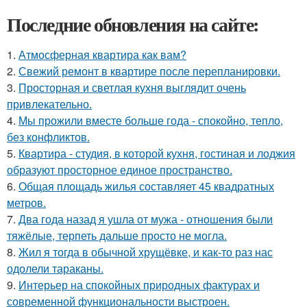
Последние обновления на сайте:
1.
Атмосферная квартира как вам?
2.
Свежий ремонт в квартире после перепланировки.
3.
Просторная и светлая кухня выглядит очень
привлекательно.
4.
Мы прожили вместе больше года - спокойно, тепло,
без конфликтов.
5.
Квартира - студия, в которой кухня, гостиная и лоджия
образуют просторное единое пространство.
6.
Общая площадь жилья составляет 45 квадратных
метров.
7.
Два года назад я ушла от мужа - отношения были
тяжёлые, терпеть дальше просто не могла.
8.
Жил я тогда в обычной хрущёвке, и как-то раз нас
одолели тараканы.
9.
Интерьер на спокойных природных фактурах и
современной функциональности выстроен.