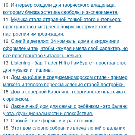
10.
Интерьер создали для творческого владельца,
которому близка эстетика свободы и эксперимента.
11.
Музыка стала отправной точкой этого интерьера:
пространство выстроено вокруг инструментов и
настроения импровизации.
12.
Синий в деталях: 34 комнаты дома в вирджинии
оформлены так, чтобы каждая имела свой характер, но
всё пространство читалось цельно.
13.
Listening - бар Trader Hifi в Гамбурге - пространство
для музыки и тишины.
14.
Дом на ибице в средиземноморском стиле - пример
мягкого и тёплого переосмысления старой постройки.
15.
Дом в северной Каролине: георгианская классика с
сюрпризом.
16.
Лаконичный дом для семьи с ребёнком - это баланс
уюта, функциональности и спокойствия.
17.
Спокойствие формы и игра оттенков.
18.
Этот дом словно собран из впечатлений о дальних
странах, шумных рынках, текстильных лавках и старых