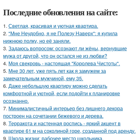
Последние обновления на сайте:
1.
Светлая, красивая и уютная квартира.
2.
"Мне Неудобно, я не Полезу Наверх": я купила
нижнюю полку, но её заняли.
3.
Задаюсь вопросом: осознают ли жёны, вернувшие
мужа от другой, что он остался не из любви?
4.
Моя свекровь - настоящая "Королева Чистоты".
5.
Мне 30 лет, уже пять лет как я замужем за
замечательным мужчиной, ему 35.
6.
Даже небольшую квартиру можно сделать
комфортной и уютной, если подойти к планировке
осознанно.
7.
Минималистичный интерьер без лишнего декора
построен на сочетании бежевого и дерева.
8.
Терракота и настенная роспись - яркий акцент в
квартире 61 м на соколиной горе, созданной под аренду.
9.
Школа жизни: рабочее место школьника.