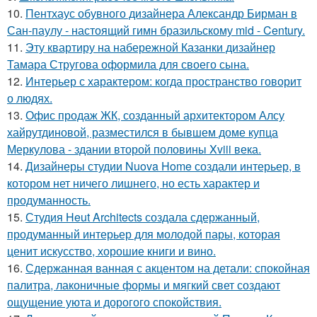
10.
Пентхаус обувного дизайнера Александр Бирман в
Сан-паулу - настоящий гимн бразильскому mid - Century.
11.
Эту квартиру на набережной Казанки дизайнер
Тамара Стругова оформила для своего сына.
12.
Интерьер с характером: когда пространство говорит
о людях.
13.
Офис продаж ЖК, созданный архитектором Алсу
хайрутдиновой, разместился в бывшем доме купца
Меркулова - здании второй половины Xviii века.
14.
Дизайнеры студии Nuova Home создали интерьер, в
котором нет ничего лишнего, но есть характер и
продуманность.
15.
Студия Heut Architects создала сдержанный,
продуманный интерьер для молодой пары, которая
ценит искусство, хорошие книги и вино.
16.
Сдержанная ванная с акцентом на детали: спокойная
палитра, лаконичные формы и мягкий свет создают
ощущение уюта и дорогого спокойствия.