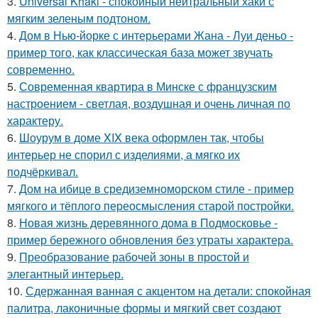
3.
Universal Khaki - спокойный нейтральный хаки с
мягким зеленым подтоном.
4.
Дом в Нью-йорке с интерьерами Жана - Луи деньо -
пример того, как классическая база может звучать
современно.
5.
Современная квартира в Минске с французским
настроением - светлая, воздушная и очень личная по
характеру.
6.
Шоурум в доме XIX века оформлен так, чтобы
интерьер не спорил с изделиями, а мягко их
подчёркивал.
7.
Дом на ибице в средиземноморском стиле - пример
мягкого и тёплого переосмысления старой постройки.
8.
Новая жизнь деревянного дома в Подмосковье -
пример бережного обновления без утраты характера.
9.
Преобразование рабочей зоны в простой и
элегантный интерьер.
10.
Сдержанная ванная с акцентом на детали: спокойная
палитра, лаконичные формы и мягкий свет создают