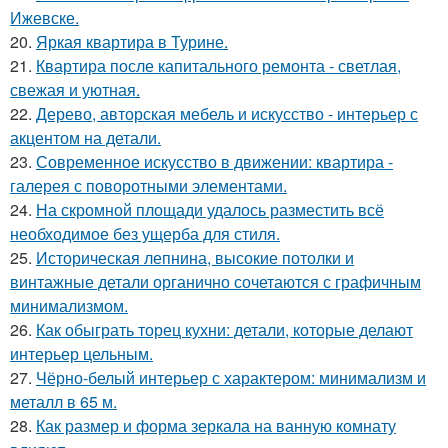
Ижевске.
20.
Яркая квартира в Турине.
21.
Квартира после капитального ремонта - светлая,
свежая и уютная.
22.
Дерево, авторская мебель и искусство - интерьер с
акцентом на детали.
23.
Современное искусство в движении: квартира -
галерея с поворотными элементами.
24.
На скромной площади удалось разместить всё
необходимое без ущерба для стиля.
25.
Историческая лепнина, высокие потолки и
винтажные детали органично сочетаются с графичным
минимализмом.
26.
Как обыграть торец кухни: детали, которые делают
интерьер цельным.
27.
Чёрно-белый интерьер с характером: минимализм и
металл в 65 м.
28.
Как размер и форма зеркала на ванную комнату