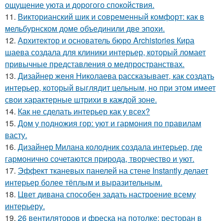
ощущение уюта и дорогого спокойствия.
11.
Викторианский шик и современный комфорт: как в
мельбурнском доме объединили две эпохи.
12.
Архитектор и основатель бюро Archistories Кира
шаева создала для клиники интерьер, который ломает
привычные представления о медпространствах.
13.
Дизайнер женя Николаева рассказывает, как создать
интерьер, который выглядит цельным, но при этом имеет
свои характерные штрихи в каждой зоне.
14.
Как не сделать интерьер как у всех?
15.
Дом у подножия гор: уют и гармония по правилам
васту.
16.
Дизайнер Милана колодник создала интерьер, где
гармонично сочетаются природа, творчество и уют.
17.
Эффект тканевых панелей на стене Instantly делает
интерьер более тёплым и выразительным.
18.
Цвет дивана способен задать настроение всему
интерьеру.
19.
26 вентиляторов и фреска на потолке: ресторан в