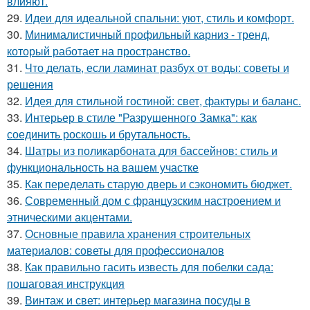
влияют.
29.
Идеи для идеальной спальни: уют, стиль и комфорт.
30.
Минималистичный профильный карниз - тренд,
который работает на пространство.
31.
Что делать, если ламинат разбух от воды: советы и
решения
32.
Идея для стильной гостиной: свет, фактуры и баланс.
33.
Интерьер в стиле "Разрушенного Замка": как
соединить роскошь и брутальность.
34.
Шатры из поликарбоната для бассейнов: стиль и
функциональность на вашем участке
35.
Как переделать старую дверь и сэкономить бюджет.
36.
Современный дом с французским настроением и
этническими акцентами.
37.
Основные правила хранения строительных
материалов: советы для профессионалов
38.
Как правильно гасить известь для побелки сада:
пошаговая инструкция
39.
Винтаж и свет: интерьер магазина посуды в