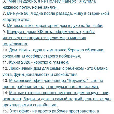
6.
"Мне Неудобно, я не Полезу Наверх": я купила
нижнюю полку, но её заняли.
7.
Мне уже 56, я одна после развода, живу в старенькой
квартире отца.
8.
Минимализм с характером: дом в духе ваби - саби.
9.
Шоурум в доме XIX века оформлен так, чтобы
интерьер не спорил с изделиями, а мягко их
подчёркивал.
10.
Дом 1960-х годов в хэмптонсе бережно обновили,
сохранив атмосферу старого побережья.
11.
Кухни 2026 - коротко о главном.
12.
Лаконичный дом для семьи с ребёнком - это баланс
уюта, функциональности и спокойствия.
13.
Московский офис девелопера "Брусника" - это не
просто рабочие места, а продуманная экосистема.
14.
Мятные оттенки словно впускают в дом воздух - они
освежают, бодрят и даже в самый жаркий день выглядят
прохладными и спокойными.
15.
Этот офис - не просто рабочее пространство, а