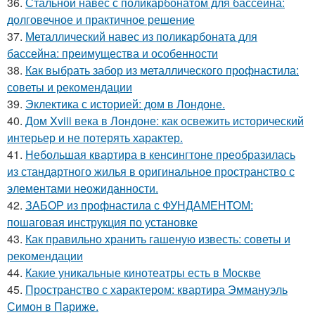
36.
Стальной навес с поликарбонатом для бассейна:
долговечное и практичное решение
37.
Металлический навес из поликарбоната для
бассейна: преимущества и особенности
38.
Как выбрать забор из металлического профнастила:
советы и рекомендации
39.
Эклектика с историей: дом в Лондоне.
40.
Дом Xviii века в Лондоне: как освежить исторический
интерьер и не потерять характер.
41.
Небольшая квартира в кенсингтоне преобразилась
из стандартного жилья в оригинальное пространство с
элементами неожиданности.
42.
ЗАБОР из профнастила с ФУНДАМЕНТОМ:
пошаговая инструкция по установке
43.
Как правильно хранить гашеную известь: советы и
рекомендации
44.
Какие уникальные кинотеатры есть в Москве
45.
Пространство с характером: квартира Эммануэль
Симон в Париже.