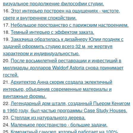
визуальное продолжение философии студии.
16.
Этот интерьер построен на ощущениях - чистоте,
свете и внутреннем спокойствии.
17.
Небольшое пространство с парижским настроением.
18.
Темный интерьер с эффектом заката.
19.
Заказчица обратилась к дизайнеру Юлии поздняк с
задачей оформить студию всего 32 м, не жертвуя
характером и индивидуальностью.
20.
После восьмилетней реставрации и инвестиций в
миллиарды долларов Waldorf Astoria снова принимает
гостей.
21.
Архитектор Анна скорик создала эклектичный
интерьер, объединив современные материалы и
винтажные формы.
22.
Легендарный дом шталя, созданный Пьером Кенигом
в 1960 году, был частью программы Case Study Houses.
23.
Стеллаж из натурального дерева.
24.
Маленькое пространство - большие задачи.
25.
Компактный санузел, который работает на 100%.