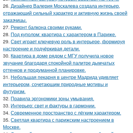
26.
Дизайнер Валерия Москалева создала интерьер,
отражающий сильный характер и активную жизнь своей
заказчицы.
27.
Ремонт балкона своими руками.
28.
Под куполом: квартира с характером в Париже.
29.
Свет играет ключевую роль в интерьере, формируя
настроение и подчёркивая детали.
30.
Квартира в доме рядом с МГУ получила новое
звучание благодаря спокойной палитре дымчатых
оттенков и продуманной планировке.
31.
Небольшая пекарня в центре Мадрида удивляет
интерьером, сочетающим природные мотивы и
футуризм.
32.
Правила эргономики зоны умывания.
33.
Интерьер: свет и фактуры в гармонии.
34.
Современное пространство с лёгким характером.
35.
Светлая квартира с парижским настроением в
Москве.