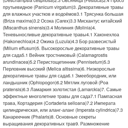
(Deschampsia cespitosa)2.3 Овсяница (Festuca)2.4 Просо
прутьевидное (Panicum virgatum)3. Декоративные травы
для влажных участков и водоёмов3.1 Трясунка большая
(Briza maxima)3.2 Осока (Carex)3.3 Мискантус китайский
(Miscanthus sinensis)3.4 Молиния (Molinia)4.
Теневыносливые декоративные травы4.1 Хаконехлоа
(Hakonechloa)4.2 Ожика (Luzula)4.3 Бор развесистый
(Milium effusum)5. Высокорослые декоративные травы
для сада5.1 Вейник тростниковый (Calamagrostis
arundinacea)5.2 Перистощетинник (Pennisetum)5.3
Перловник высокий (Melica altissima)6. Низкорослые
декоративные травы для сада6.1 Змеебородник, или
ландышник (Ophiopogon)6.2 Мятлик луговой (Poa
pratensis)6.3 Ламаркия золотистая (Lamarckia)7. Самые
эффектные многолетние травы для сада7.1 Пампасная
трава, Кортадерия (Cortaderia selloana)7.2 Императа
цилиндрическая, или аланг-аланг (Imperata cylindrica)7.3
Канареечник (Phalaris)8. Основные секреты
выращивания декоративных трав9. Размножение