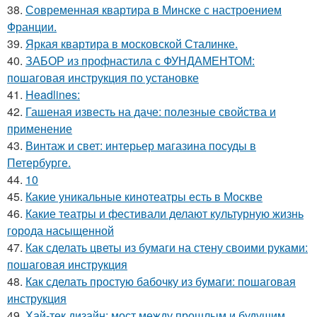
38.
Современная квартира в Минске с настроением
Франции.
39.
Яркая квартира в московской Сталинке.
40.
ЗАБОР из профнастила с ФУНДАМЕНТОМ:
пошаговая инструкция по установке
41.
Headlines:
42.
Гашеная известь на даче: полезные свойства и
применение
43.
Винтаж и свет: интерьер магазина посуды в
Петербурге.
44.
10
45.
Какие уникальные кинотеатры есть в Москве
46.
Какие театры и фестивали делают культурную жизнь
города насыщенной
47.
Как сделать цветы из бумаги на стену своими руками:
пошаговая инструкция
48.
Как сделать простую бабочку из бумаги: пошаговая
инструкция
49.
Хай-тек дизайн: мост между прошлым и будущим