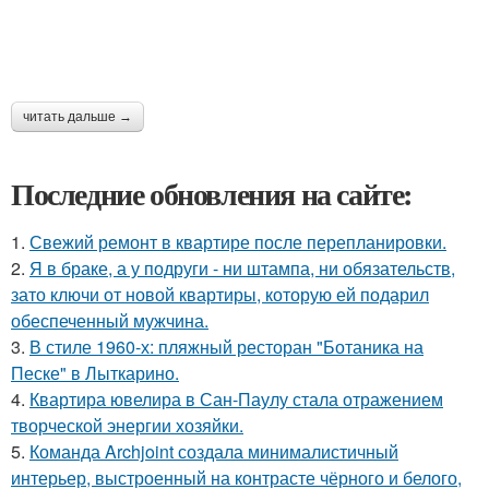
читать дальше →
Последние обновления на сайте:
1.
Свежий ремонт в квартире после перепланировки.
2.
Я в браке, а у подруги - ни штампа, ни обязательств,
зато ключи от новой квартиры, которую ей подарил
обеспеченный мужчина.
3.
В стиле 1960-х: пляжный ресторан "Ботаника на
Песке" в Лыткарино.
4.
Квартира ювелира в Сан-Паулу стала отражением
творческой энергии хозяйки.
5.
Команда Archjoint создала минималистичный
интерьер, выстроенный на контрасте чёрного и белого,