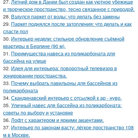
27.
Летний дом в Дании был создан как уютное убежище
и творческое пространство, тесно связанное с природой.
28.
Вздулся паркет от воды: что делать без замены
29.
Паркет поднялся после затопления: что делать и как
спасти пол
30.
Интерьер недели: стильное обновление съёмной
квартиры в Берлине (90 м).
31.
Преимущества навеса из поликарбоната для
бассейна на улице
32.
Идея для интерьера: поворотный телевизор в
зонировании пространства.
33.
Почему выбрать павильоны для бассейнов из
поликарбоната
34.
Скандинавский интерьер с отсылкой к ар - нуво.
35.
Уличный навес для бассейна из поликарбоната:
советы по выбору и установке
36.
Лофт с характером и яркими акцентами.
37.
Интерьер по законам васту: лёгкое пространство 108
м в Москве.