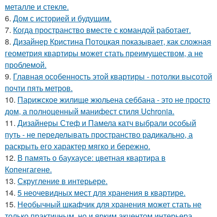
металле и стекле.
6.
Дом с историей и будущим.
7.
Когда пространство вместе с командой работает.
8.
Дизайнер Кристина Потоцкая показывает, как сложная
геометрия квартиры может стать преимуществом, а не
проблемой.
9.
Главная особенность этой квартиры - потолки высотой
почти пять метров.
10.
Парижское жилище жюльена себбана - это не просто
дом, а полноценный манифест стиля Uchronia.
11.
Дизайнеры Стеф и Памела катч выбрали особый
путь - не переделывать пространство радикально, а
раскрыть его характер мягко и бережно.
12.
В память о баухаусе: цветная квартира в
Копенгагене.
13.
Скругление в интерьере.
14.
5 неочевидных мест для хранения в квартире.
15.
Необычный шкафчик для хранения может стать не
только практичным, но и ярким акцентом интерьера.