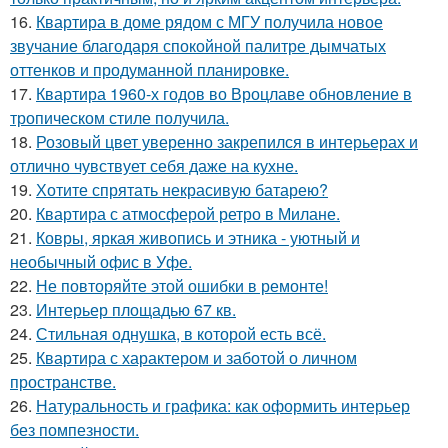
16.
Квартира в доме рядом с МГУ получила новое
звучание благодаря спокойной палитре дымчатых
оттенков и продуманной планировке.
17.
Квартира 1960-х годов во Вроцлаве обновление в
тропическом стиле получила.
18.
Розовый цвет уверенно закрепился в интерьерах и
отлично чувствует себя даже на кухне.
19.
Хотите спрятать некрасивую батарею?
20.
Квартира с атмосферой ретро в Милане.
21.
Ковры, яркая живопись и этника - уютный и
необычный офис в Уфе.
22.
Не повторяйте этой ошибки в ремонте!
23.
Интерьер площадью 67 кв.
24.
Стильная однушка, в которой есть всё.
25.
Квартира с характером и заботой о личном
пространстве.
26.
Натуральность и графика: как оформить интерьер
без помпезности.